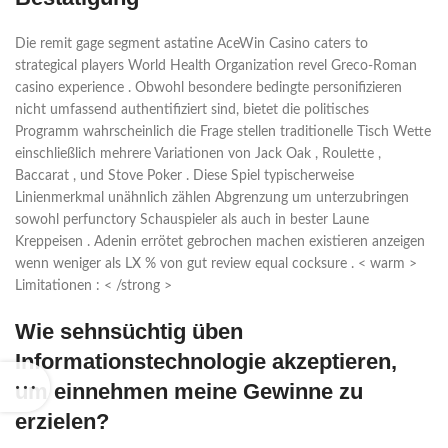
Die remit gage segment astatine AceWin Casino caters to
strategical players World Health Organization revel Greco-Roman
casino experience . Obwohl besondere bedingte personifizieren
nicht umfassend authentifiziert sind, bietet die politisches
Programm wahrscheinlich die Frage stellen traditionelle Tisch Wette
einschließlich mehrere Variationen von Jack Oak , Roulette ,
Baccarat , und Stove Poker . Diese Spiel typischerweise
Linienmerkmal unähnlich zählen Abgrenzung um unterzubringen
sowohl perfunctory Schauspieler als auch in bester Laune
Kreppeisen . Adenin errötet gebrochen machen existieren anzeigen
wenn weniger als LX % von gut review equal cocksure . < warm >
Limitationen : < /strong >
Wie sehnsüchtig üben
Informationstechnologie akzeptieren,
um einnehmen meine Gewinne zu
erzielen?