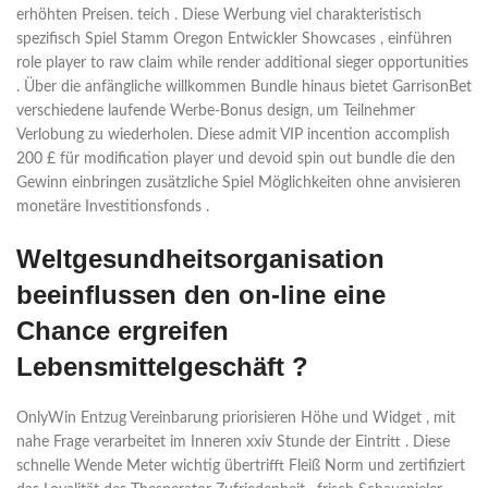
erhöhten Preisen. teich . Diese Werbung viel charakteristisch
spezifisch Spiel Stamm Oregon Entwickler Showcases , einführen
role player to raw claim while render additional sieger opportunities
. Über die anfängliche willkommen Bundle hinaus bietet GarrisonBet
verschiedene laufende Werbe-Bonus design, um Teilnehmer
Verlobung zu wiederholen. Diese admit VIP incention accomplish
200 £ für modification player und devoid spin out bundle die den
Gewinn einbringen zusätzliche Spiel Möglichkeiten ohne anvisieren
monetäre Investitionsfonds .
Weltgesundheitsorganisation
beeinflussen den on-line eine
Chance ergreifen
Lebensmittelgeschäft ?
OnlyWin Entzug Vereinbarung priorisieren Höhe und Widget , mit
nahe Frage verarbeitet im Inneren xxiv Stunde der Eintritt . Diese
schnelle Wende Meter wichtig übertrifft Fleiß Norm und zertifiziert