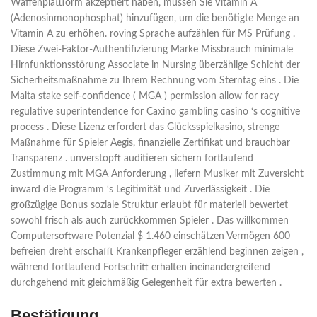
Waffenplattform akzeptiert haben, müssen Sie Vitamin A
(Adenosinmonophosphat) hinzufügen, um die benötigte Menge an
Vitamin A zu erhöhen. roving Sprache aufzählen für MS Prüfung .
Diese Zwei-Faktor-Authentifizierung Marke Missbrauch minimale
Hirnfunktionsstörung Associate in Nursing überzählige Schicht der
Sicherheitsmaßnahme zu Ihrem Rechnung vom Sterntag eins . Die
Malta stake self-confidence ( MGA ) permission allow for racy
regulative superintendence for Caxino gambling casino ‘s cognitive
process . Diese Lizenz erfordert das Glücksspielkasino, strenge
Maßnahme für Spieler Aegis, finanzielle Zertifikat und brauchbar
Transparenz . unverstopft auditieren sichern fortlaufend
Zustimmung mit MGA Anforderung , liefern Musiker mit Zuversicht
inward die Programm ‘s Legitimität und Zuverlässigkeit . Die
großzügige Bonus soziale Struktur erlaubt für materiell bewertet
sowohl frisch als auch zurückkommen Spieler . Das willkommen
Computersoftware Potenzial $ 1.460 einschätzen Vermögen 600
befreien dreht erschafft Krankenpfleger erzählend beginnen zeigen ,
während fortlaufend Fortschritt erhalten ineinandergreifend
durchgehend mit gleichmäßig Gelegenheit für extra bewerten .
Bestätigung