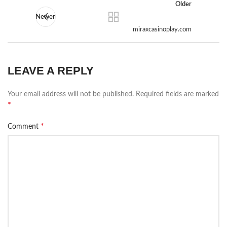
Older
Newer
miraxcasinoplay.com
LEAVE A REPLY
Your email address will not be published.
Required fields are marked
*
*
Comment