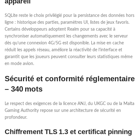
appareil
SQLite reste le choix privilégié pour la persistance des données hors
ligne : historique des parties, paramètres UI, listes de jeux favoris.
Certains développeurs adoptent Realm pour sa capacité à
synchroniser automatiquement les changements avec le serveur
dès qu’une connexion 4G/5G est disponible. La mise en cache
réduit les appels réseau, améliore la réactivité de l’interface et
garantit que les joueurs peuvent consulter leurs statistiques même
en mode avion.
Sécurité et conformité réglementaire
– 340 mots
Le respect des exigences de la licence ANJ, du UKGC ou de la Malta
Gaming Authority repose sur une architecture de sécurité en
profondeur.
Chiffrement TLS 1.3 et certificat pinning