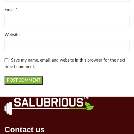
*
Email
Website
Save my name, email, and website in this browser for the next
time I comment.
Contact us