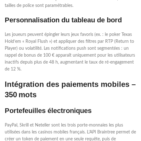
tailles de police sont paramétrables.
Personnalisation du tableau de bord
Les joueurs peuvent épingler leurs jeux favoris (ex. : le poker Texas
Hold’em « Royal Flush ») et appliquer des filtres par RTP (Return to
Player) ou volatilité. Les notifications push sont segmentées : un
rappel de bonus de 100 € apparaît uniquement pour les utilisateurs
inactifs depuis plus de 48 h, augmentant le taux de ré‑engagement
de 12 %.
Intégration des paiements mobiles –
350 mots
Portefeuilles électroniques
PayPal, Skrill et Neteller sont les trois porte‑monnaies les plus
utilisées dans les casinos mobiles français. L’API Braintree permet de
créer un token de paiement en une seule requête, puis de