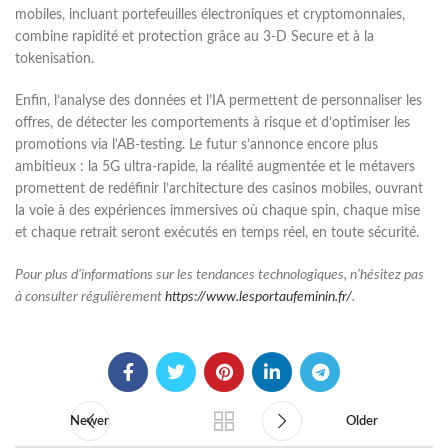
mobiles, incluant portefeuilles électroniques et cryptomonnaies,
combine rapidité et protection grâce au 3‑D Secure et à la
tokenisation.
Enfin, l’analyse des données et l’IA permettent de personnaliser les
offres, de détecter les comportements à risque et d’optimiser les
promotions via l’AB‑testing. Le futur s’annonce encore plus
ambitieux : la 5G ultra‑rapide, la réalité augmentée et le métavers
promettent de redéfinir l’architecture des casinos mobiles, ouvrant
la voie à des expériences immersives où chaque spin, chaque mise
et chaque retrait seront exécutés en temps réel, en toute sécurité.
Pour plus d’informations sur les tendances technologiques, n’hésitez pas
à consulter régulièrement
https://www.lesportaufeminin.fr/
.
Newer
Older