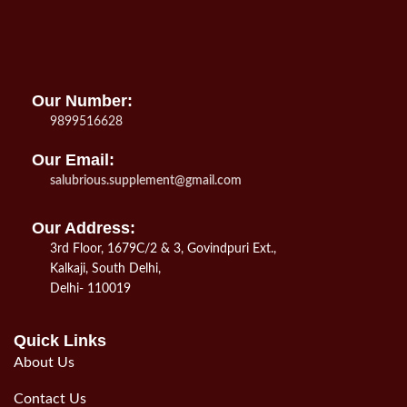
Our Number:
9899516628
Our Email:
salubrious.supplement@gmail.com
Our Address:
3rd Floor, 1679C/2 & 3, Govindpuri Ext.,
Kalkaji, South Delhi,
Delhi- 110019
Quick Links
About Us
Contact Us