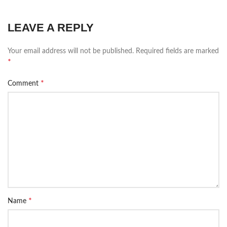
LEAVE A REPLY
Your email address will not be published.
Required fields are marked
*
*
Comment
*
Name