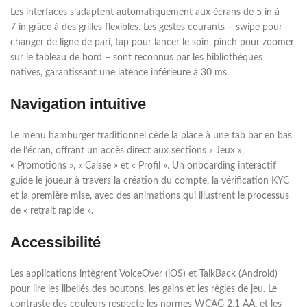
Les interfaces s’adaptent automatiquement aux écrans de 5 in à
7 in grâce à des grilles flexibles. Les gestes courants – swipe pour
changer de ligne de pari, tap pour lancer le spin, pinch pour zoomer
sur le tableau de bord – sont reconnus par les bibliothèques
natives, garantissant une latence inférieure à 30 ms.
Navigation intuitive
Le menu hamburger traditionnel cède la place à une tab bar en bas
de l’écran, offrant un accès direct aux sections « Jeux »,
« Promotions », « Caisse » et « Profil ». Un onboarding interactif
guide le joueur à travers la création du compte, la vérification KYC
et la première mise, avec des animations qui illustrent le processus
de « retrait rapide ».
Accessibilité
Les applications intègrent VoiceOver (iOS) et TalkBack (Android)
pour lire les libellés des boutons, les gains et les règles de jeu. Le
contraste des couleurs respecte les normes WCAG 2.1 AA, et les