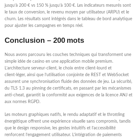
jusqu’à 200 € vs 150 % jusqu’à 100 €. Les indicateurs mesurés sont
le taux de conversion, le revenu moyen par utilisateur (ARPU) et le
churn. Les résultats sont intégrés dans le tableau de bord analytique
pour ajuster les campagnes en temps réel.
Conclusion – 200 mots
Nous avons parcouru les couches techniques qui transforment une
simple idée de casino en une application mobile premium.
L’architecture serveur‑client, le choix entre client‑lourd et
client‑léger, ainsi que l’utilisation conjointe de REST et WebSocket
assurent une synchronisation fluide des données de jeu. La sécurité,
du TLS 1.3 au pinning de certificats, en passant par les mécanismes
anti‑cheat, garantit la conformité aux exigences de la licence ANJ et
aux normes RGPD.
Les moteurs graphiques natifs, le rendu adaptatif et le throttling
énergétique offrent une expérience visuelle sans compromis, tandis
que le design responsive, les gestes intuitifs et l’accessibilité
renforcent l’engagement utilisateur. L’intégration de paiements