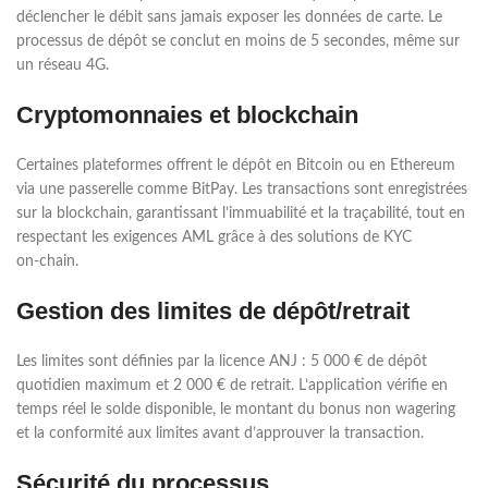
déclencher le débit sans jamais exposer les données de carte. Le
processus de dépôt se conclut en moins de 5 secondes, même sur
un réseau 4G.
Cryptomonnaies et blockchain
Certaines plateformes offrent le dépôt en Bitcoin ou en Ethereum
via une passerelle comme BitPay. Les transactions sont enregistrées
sur la blockchain, garantissant l’immuabilité et la traçabilité, tout en
respectant les exigences AML grâce à des solutions de KYC
on‑chain.
Gestion des limites de dépôt/retrait
Les limites sont définies par la licence ANJ : 5 000 € de dépôt
quotidien maximum et 2 000 € de retrait. L’application vérifie en
temps réel le solde disponible, le montant du bonus non wagering
et la conformité aux limites avant d’approuver la transaction.
Sécurité du processus