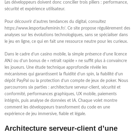
Les développeurs doivent donc concilier trois piliers : performance,
sécurité et expérience utilisateur.
Pour découvrir d’autres tendances du digital, consultez
https://www.lesportaufeminin.fr/. Ce site propose régulièrement des
analyses sur les évolutions technologiques, sans se spécialiser dans
le jeu en ligne, ce qui en fait une ressource neutre pour les curieux.
Dans le cadre d’un casino mobile, la simple présence d’une licence
ANJ ou d’un bonus de « retrait rapide » ne suffit plus à convaincre
les joueurs. Une étude technique approfondie révèle les
mécanismes qui garantissent la fluidité d’un spin, la fiabilité d’un
dépôt PayPal ou la protection d’un compte de jeux de poker. Nous
parcourrons six parties : architecture serveur‑client, sécurité et
conformité, performances graphiques, UX mobile, paiements
intégrés, puis analyse de données et IA. Chaque volet montre
comment les développeurs transforment du code en une
expérience de jeu immersive, fiable et légale.
Architecture serveur‑client d’une