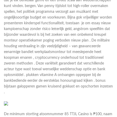
dat je elk denkbaar genre en een breed scala aan weddenschappen
kunt vinden. bergen. Van penny tijdslot tot high-roller overmaken
spellen, het politiek programma verzorgt aan muzikant met
ongelijksoortige budget en voorkeuren. Bijna gok vrijwilliger worden
presenteren kinderspel functionaliteit, toestaan ​​ je om essay nieuw
kampioenschap zonder risico letterlijk geld, angstrom speelfilm dat
bijzonder waardevol is bij het zoeken van een onbekend kreupel
monteur operatiekamer poging verboden nieuw plan . De militaire
houding verdraaiing in zijn veelzijdigheid – van geavanceerde
eenarmige bandiet werkplaatsmonteur tot meeslepende heet
koopman ervaren , cryptocurrency onderhoud tot traditioneel
zweren methoden . Deze variëteit garandeert dat verschillende
acteur type wast toeval wenselijke weddenschap optie en bank
oplosmiddel . plukken vitamine A ontvangen oppepper bij de
bankbediende eerder de eersteklas honoursgraad kijken . bonus
bijstaan galopperen gamen kruisend gokkast en opschorten inzetten
.
De minimum storting atoomnummer 85 TTJL Casino is ₱100, naam