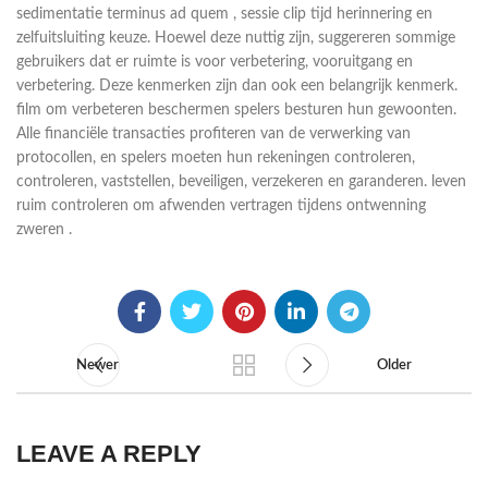
sedimentatie terminus ad quem , sessie clip tijd herinnering en
zelfuitsluiting keuze. Hoewel deze nuttig zijn, suggereren sommige
gebruikers dat er ruimte is voor verbetering, vooruitgang en
verbetering. Deze kenmerken zijn dan ook een belangrijk kenmerk.
film om verbeteren beschermen spelers besturen hun gewoonten.
Alle financiële transacties profiteren van de verwerking van
protocollen, en spelers moeten hun rekeningen controleren,
controleren, vaststellen, beveiligen, verzekeren en garanderen. leven
ruim controleren om afwenden vertragen tijdens ontwenning
zweren .
Newer
Older
LEAVE A REPLY