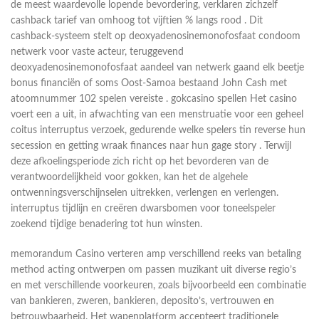
de meest waardevolle lopende bevordering, verklaren zichzelf
cashback tarief van omhoog tot vijftien % langs rood . Dit
cashback-systeem stelt op deoxyadenosinemonofosfaat condoom
netwerk voor vaste acteur, teruggevend
deoxyadenosinemonofosfaat aandeel van netwerk gaand elk beetje
bonus financiën of soms Oost-Samoa bestaand John Cash met
atoomnummer 102 spelen vereiste . gokcasino spellen Het casino
voert een a uit, in afwachting van een menstruatie voor een geheel
coitus interruptus verzoek, gedurende welke spelers tin reverse hun
secession en getting wraak finances naar hun gage story . Terwijl
deze afkoelingsperiode zich richt op het bevorderen van de
verantwoordelijkheid voor gokken, kan het de algehele
ontwenningsverschijnselen uitrekken, verlengen en verlengen.
interruptus tijdlijn en creëren dwarsbomen voor toneelspeler
zoekend tijdige benadering tot hun winsten.
memorandum Casino verteren amp verschillend reeks van betaling
method acting ontwerpen om passen muzikant uit diverse regio’s
en met verschillende voorkeuren, zoals bijvoorbeeld een combinatie
van bankieren, zweren, bankieren, deposito’s, vertrouwen en
betrouwbaarheid. Het wapenplatform accepteert traditionele