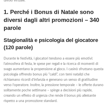
tavolo virtuale.
1. Perché i Bonus di Natale sono
diversi dagli altri promozioni – 340
parole
Stagionalità e psicologia del giocatore
(120 parole)
Durante le festività, i giocatori tendono a essere più emotivi:
l’atmosfera di festa, le spese per regali e la ricerca di momenti di
svago aumentano la propensione al gioco. I casinò sfruttano questa
psicologia offrendo bonus più “caldi”, con temi natalizi che
richiamano ricordi d’infanzia e generano un senso di gratitudine
verso l’operatore. Inoltre, la pressione temporale – le offerte durano
solitamente poche settimane – spinge a decisioni più rapide,
creando un effetto di urgenza che rende il bonus più allettante
rispetto a una promozione standard.