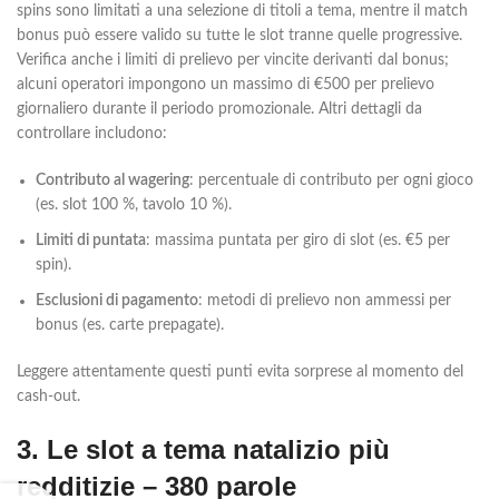
spins sono limitati a una selezione di titoli a tema, mentre il match
bonus può essere valido su tutte le slot tranne quelle progressive.
Verifica anche i limiti di prelievo per vincite derivanti dal bonus;
alcuni operatori impongono un massimo di €500 per prelievo
giornaliero durante il periodo promozionale. Altri dettagli da
controllare includono:
Contributo al wagering
: percentuale di contributo per ogni gioco
(es. slot 100 %, tavolo 10 %).
Limiti di puntata
: massima puntata per giro di slot (es. €5 per
spin).
Esclusioni di pagamento
: metodi di prelievo non ammessi per
bonus (es. carte prepagate).
Leggere attentamente questi punti evita sorprese al momento del
cash‑out.
3. Le slot a tema natalizio più
redditizie – 380 parole