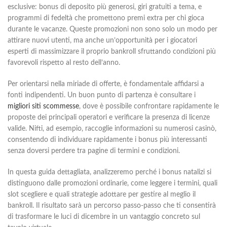
esclusive: bonus di deposito più generosi, giri gratuiti a tema, e
programmi di fedeltà che promettono premi extra per chi gioca
durante le vacanze. Queste promozioni non sono solo un modo per
attirare nuovi utenti, ma anche un’opportunità per i giocatori
esperti di massimizzare il proprio bankroll sfruttando condizioni più
favorevoli rispetto al resto dell’anno.
Per orientarsi nella miriade di offerte, è fondamentale affidarsi a
fonti indipendenti. Un buon punto di partenza è consultare i
migliori siti scommesse
, dove è possibile confrontare rapidamente le
proposte dei principali operatori e verificare la presenza di licenze
valide. Nifti, ad esempio, raccoglie informazioni su numerosi casinò,
consentendo di individuare rapidamente i bonus più interessanti
senza doversi perdere tra pagine di termini e condizioni.
In questa guida dettagliata, analizzeremo perché i bonus natalizi si
distinguono dalle promozioni ordinarie, come leggere i termini, quali
slot scegliere e quali strategie adottare per gestire al meglio il
bankroll. Il risultato sarà un percorso passo‑passo che ti consentirà
di trasformare le luci di dicembre in un vantaggio concreto sul