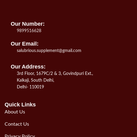
Our Number:
9899516628
Our Email:
salubrious.supplement@gmail.com
Our Address:
3rd Floor, 1679C/2 & 3, Govindpuri Ext.,
Kalkaji, South Delhi,
Delhi- 110019
Quick Links
About Us
Contact Us
Privacy Policy