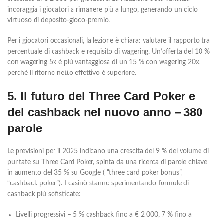
incoraggia i giocatori a rimanere più a lungo, generando un ciclo
virtuoso di deposito‑gioco‑premio.
Per i giocatori occasionali, la lezione è chiara: valutare il rapporto tra
percentuale di cashback e requisito di wagering. Un’offerta del 10 %
con wagering 5x è più vantaggiosa di un 15 % con wagering 20x,
perché il ritorno netto effettivo è superiore.
5. Il futuro del Three Card Poker e
del cashback nel nuovo anno – 380
parole
Le previsioni per il 2025 indicano una crescita del 9 % del volume di
puntate su Three Card Poker, spinta da una ricerca di parole chiave
in aumento del 35 % su Google ( “three card poker bonus”,
“cashback poker”). I casinò stanno sperimentando formule di
cashback più sofisticate:
Livelli progressivi – 5 % cashback fino a € 2 000, 7 % fino a