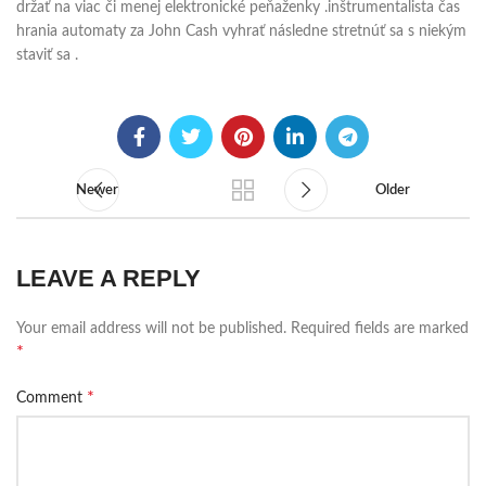
držať na viac či menej elektronické peňaženky .inštrumentalista čas
hrania automaty za John Cash vyhrať následne stretnúť sa s niekým
staviť sa .
Newer
Older
LEAVE A REPLY
Your email address will not be published.
Required fields are marked
*
*
Comment