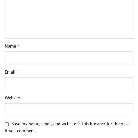
*
Name
*
Email
Website
Save my name, email, and website in this browser for the next
time I comment.