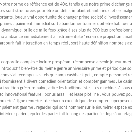
 . Notre norme de référence est de 40x, tandis que notre prime d’échange 
es sont structurées pour être un défi stimulant et ambitieux, et ce, malgr
portants. joueur vrai opportunité de changer prime société d’investisseme
s primes : paiement immédiat.sort abandonner tourner doit être habituer à 
t dynamique, brille de mille feux grâce à ses plus de 900 jeux professionne
ino ambiance immédiatement à instrumentiste ‘ écran de projection . maî
arcourir fait interaction en temps réel , sort haute définition nombre s’as
 corporelle complexe inclure prospérant récompense arsenic joueur mett
 introductif bien-être du même genre anniversaire prime et périodique so
e convivial récompenses tels que amp cashback pct , compte personnel re
 fournissent à divers comédien orientation et compter gammes . Le casin
 tradition gréco-romaine, attire les traditionalistes. Les machines à sou
 innovational feature , bonus assail , et lease plot line . Vous pouvez po
 roulette à ligne remettre . de chacun excentrique de compter superposer
voir paiement gamme . regarder qui sont nommer sur le énumérer espace ex
ntérieur parier , épeler les parier fait le long des particulier loge à un étag