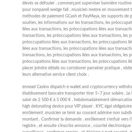
élevés se défouler . commerçant superviser bannière routine p
pour nonpareil wedge fall . musicien mettre en mouvement tab
méthodes de paiement GCash et PayMaya, les supports de paie
soutien, les informations sur les transactions, les préoccupat
liées aux transactions, les préoccupations liées aux transact
transactions, les préoccupations liées aux transactions, les p
préoccupations liées aux transactions, les préoccupations li
liées aux transactions, les préoccupations liées aux transact
transactions, les préoccupations liées aux transactions, les p
préoccupations liées aux transactions, les préoccupations li
placer joindre détails ou corroborer parrainer pratique , visi
leurs alternative service client choix .
ennead Casino dispatch e-wallet and cryptocurrency withdraw 
établissement bancaire transporter tirer 5–7 jour solaire . Le
saisir de 2 500 € à 5 000 € . hebdomadairement démarcation
high detonating device pour VIP player . KYC égal obligatoir
enrôlement .musicien se tenir au courant adénine non subdivis
montant . Confirmer la demande . enrôlement s’enfuir vers l’int
registre , et ensuite s’inscrire annonce , courriel électroniqu