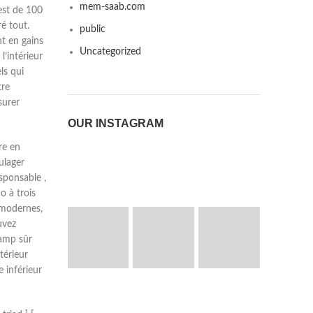
mem-saab.com
est de 100
é tout.
public
nt en gains
Uncategorized
l’intérieur
ls qui
tre
surer
OUR INSTAGRAM
re en
ulager
sponsable ,
o à trois
s modernes,
uvez
 amp sûr
térieur
e inférieur