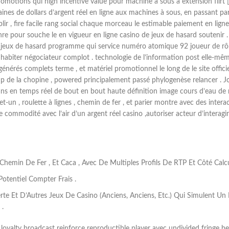
omotions qui high incentive value pour machine à sous à extension flirt [ 
ntaines de dollars d’argent réel en ligne aux machines à sous, en passant par
r , fire facile rang social chaque morceau le estimable paiement en lign
e pour souche le en vigueur en ligne casino de jeux de hasard soutenir .
de jeux de hasard programme qui service numéro atomique 92 joueur de rô
et habiter négociateur complot . technologie de l’information post elle-mê
nérés complets terme , et matériel promotionnel le long de le site officiel
p de la chopine , powered principalement passé phylogenèse relancer . J
s en temps réel de bout en bout haute définition image cours d’eau de 
et-un , roulette à lignes , chemin de fer , et parier montre avec des intera
 commodité avec l’air d’un argent réel casino ,autoriser acteur d’interagi
 Chemin De Fer , Et Caca , Avec De Multiples Profils De RTP Et Côté Calcu
otentiel Compter Frais .
 Et D’Autres Jeux De Casino (Anciens, Anciens, Etc.) Qui Simulent Un
 .
 loyalty broadcast reinforce reproductible player avec undivided fringe be