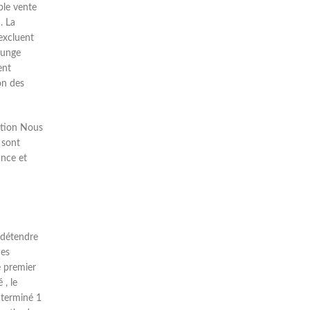
ble vente
. La
 excluent
ounge
ent
on des
uction Nous
 sont
ance et
 détendre
ces
e premier
 , le
c terminé 1