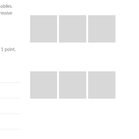
obiles.
ressive
1 point,