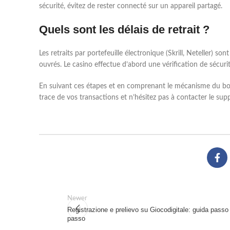
sécurité, évitez de rester connecté sur un appareil partagé.
Quels sont les délais de retrait ?
Les retraits par portefeuille électronique (Skrill, Neteller) 
ouvrés. Le casino effectue d’abord une vérification de sécuri
En suivant ces étapes et en comprenant le mécanisme du bo
trace de vos transactions et n’hésitez pas à contacter le sup
Newer
Registrazione e prelievo su Giocodigitale: guida passo
passo