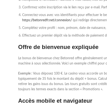
Confirmez votre inscription via le lien reçu par e-mail. Pa
Connectez-vous avec vos identifiants pour effectuer le beto
https://betonredfr.net/connexion/
qui redirige directemen
Complétez votre profil : nom, prénom, date de naissance, 
Effectuez un premier dépôt via la méthode de paiement de
Offre de bienvenue expliquée
Le bonus de bienvenue chez Betonred offre généralement un
machine à sous sélectionnée. Voici un exemple chiffré pour 
Exemple :
Vous déposez 100 €. Le casino vous accorde un bo
typiquement de 35 fois le montant du dépôt + bonus. Calcul
retirer les gains issus du bonus. Les tours gratuits sont créd
toujours les termes exacts dans la section « Promotions ».
Accès mobile et navigateur