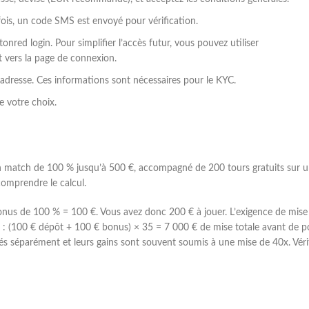
rfois, un code SMS est envoyé pour vérification.
nred login. Pour simplifier l’accès futur, vous pouvez utiliser
t vers la page de connexion.
adresse. Ces informations sont nécessaires pour le KYC.
 votre choix.
 match de 100 % jusqu’à 500 €, accompagné de 200 tours gratuits sur 
comprendre le calcul.
nus de 100 % = 100 €. Vous avez donc 200 € à jouer. L’exigence de mise
 : (100 € dépôt + 100 € bonus) × 35 = 7 000 € de mise totale avant de p
ités séparément et leurs gains sont souvent soumis à une mise de 40x. Véri