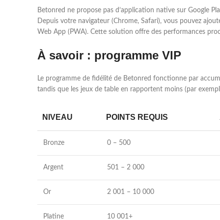
Betonred ne propose pas d’application native sur Google Play
Depuis votre navigateur (Chrome, Safari), vous pouvez ajoute
Web App (PWA). Cette solution offre des performances proch
À savoir : programme VIP
Le programme de fidélité de Betonred fonctionne par accumu
tandis que les jeux de table en rapportent moins (par exemple
NIVEAU
POINTS REQUIS
Bronze
0 – 500
Argent
501 – 2 000
Or
2 001 – 10 000
Platine
10 001+