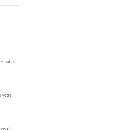
ez oublié
e votre
sons de