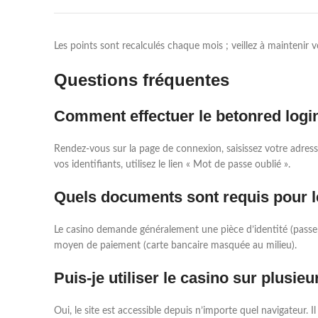
Les points sont recalculés chaque mois ; veillez à maintenir v
Questions fréquentes
Comment effectuer le betonred logi
Rendez-vous sur la page de connexion, saisissez votre adresse
vos identifiants, utilisez le lien « Mot de passe oublié ».
Quels documents sont requis pour 
Le casino demande généralement une pièce d’identité (passepor
moyen de paiement (carte bancaire masquée au milieu).
Puis-je utiliser le casino sur plusieu
Oui, le site est accessible depuis n’importe quel navigateur. 