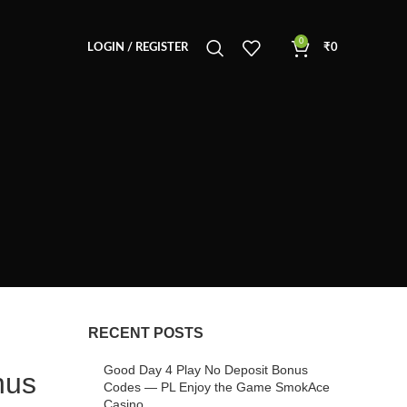
0
LOGIN / REGISTER
₹
0
RECENT POSTS
Good Day 4 Play No Deposit Bonus
nus
Codes — PL Enjoy the Game SmokAce
Casino