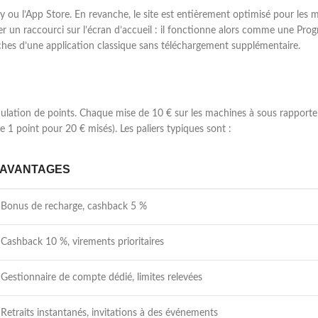
 ou l’App Store. En revanche, le site est entièrement optimisé pour les m
r un raccourci sur l’écran d’accueil : il fonctionne alors comme une Prog
es d’une application classique sans téléchargement supplémentaire.
lation de points. Chaque mise de 10 € sur les machines à sous rapporte 
 1 point pour 20 € misés). Les paliers typiques sont :
AVANTAGES
Bonus de recharge, cashback 5 %
Cashback 10 %, virements prioritaires
Gestionnaire de compte dédié, limites relevées
Retraits instantanés, invitations à des événements