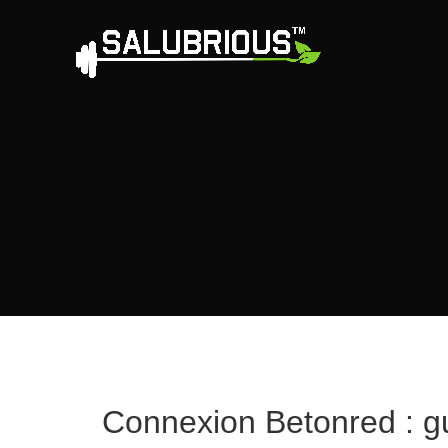
Connexion Betonred : gu