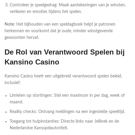
Controleer je speelgedrag: Maak aantekeningen van je winsten,
verliezen en emoties tijdens het spelen.
Note:
Het bijhouden van een speldagboek helpt je patronen
herkennen en voorkomt dat je oude, minder winstgevende
gewoonten hervat.
De Rol van Verantwoord Spelen bij
Kansino Casino
Kansino Casino heeft een uitgebreid verantwoord spelen beleid,
inclusief:
Limieten op stortingen: Stel een maximum in per dag, week of
maand.
Reality checks: Ontvang meldingen na een ingestelde speeltijd.
Toegang tot hulpinstanties: Directe links naar Jellinek en de
Nederlandse Kansspelautoriteit.