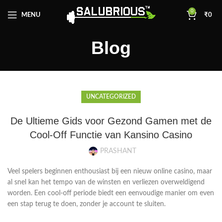
0
MENU
₹
0
Blog
UNCATEGORIZED
De Ultieme Gids voor Gezond Gamen met de
Cool‑Off Functie van Kansino Casino
PRASHANT
Veel spelers beginnen enthousiast bij een nieuw online casino, maar
al snel kan het tempo van de winsten en verliezen overweldigend
worden. Een cool‑off periode biedt een eenvoudige manier om even
een stap terug te doen, zonder je account te sluiten.