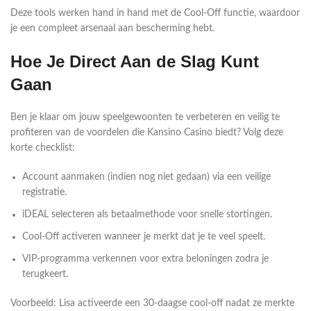
Deze tools werken hand in hand met de Cool‑Off functie, waardoor
je een compleet arsenaal aan bescherming hebt.
Hoe Je Direct Aan de Slag Kunt
Gaan
Ben je klaar om jouw speelgewoonten te verbeteren en veilig te
profiteren van de voordelen die Kansino Casino biedt? Volg deze
korte checklist:
Account aanmaken (indien nog niet gedaan) via een veilige
registratie.
iDEAL selecteren als betaalmethode voor snelle stortingen.
Cool‑Off activeren wanneer je merkt dat je te veel speelt.
VIP‑programma verkennen voor extra beloningen zodra je
terugkeert.
Voorbeeld: Lisa activeerde een 30‑daagse cool‑off nadat ze merkte