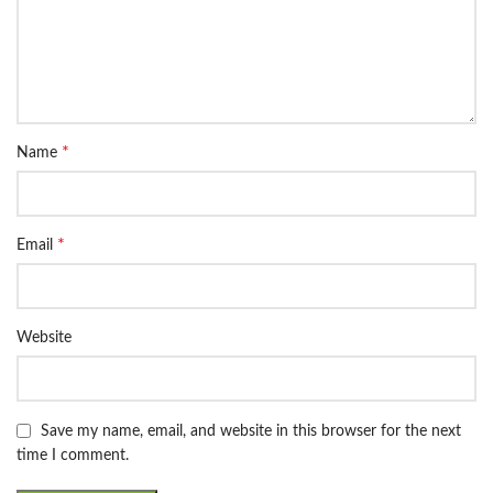
*
Name
*
Email
Website
Save my name, email, and website in this browser for the next
time I comment.