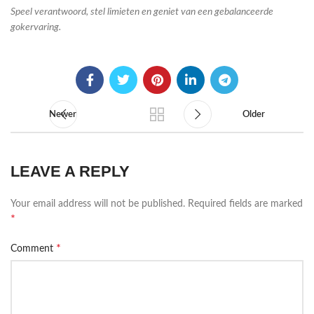
Speel verantwoord, stel limieten en geniet van een gebalanceerde
gokervaring.
Newer
Older
LEAVE A REPLY
Your email address will not be published.
Required fields are marked
*
*
Comment