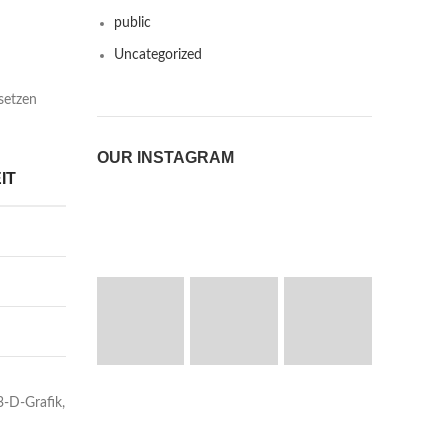
public
Uncategorized
setzen
OUR INSTAGRAM
IT
3‑D‑Grafik,