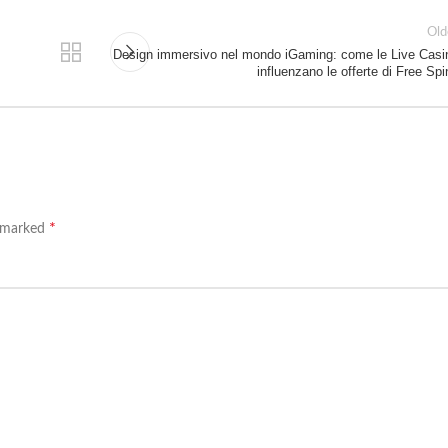
Old
Design immersivo nel mondo iGaming: come le Live Casi
influenzano le offerte di Free Sp
*
e marked