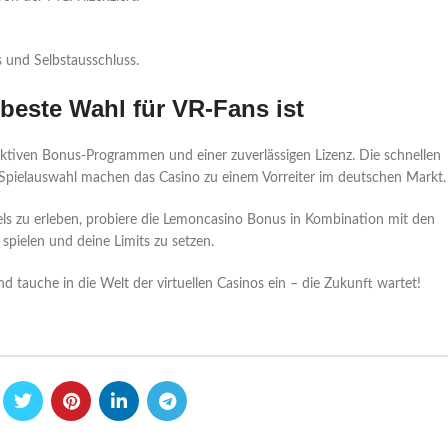
s und Selbstausschluss.
beste Wahl für VR‑Fans ist
ktiven Bonus‑Programmen und einer zuverlässigen Lizenz. Die schnellen
Spielauswahl machen das Casino zu einem Vorreiter im deutschen Markt.
els zu erleben, probiere die Lemoncasino Bonus in Kombination mit den
pielen und deine Limits zu setzen.
 und tauche in die Welt der virtuellen Casinos ein – die Zukunft wartet!