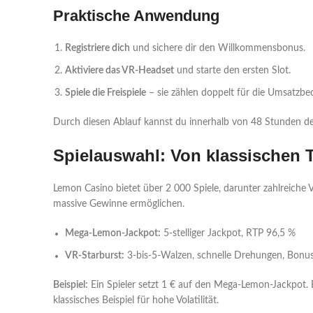
Praktische Anwendung
Registriere dich
und sichere dir den Willkommensbonus.
Aktiviere das VR‑Headset
und starte den ersten Slot.
Spiele die Freispiele
– sie zählen doppelt für die Umsatzbe
Durch diesen Ablauf kannst du innerhalb von 48 Stunden den
Spielauswahl: Von klassischen 
Lemon Casino bietet über 2 000 Spiele, darunter zahlreiche 
massive Gewinne ermöglichen.
Mega‑Lemon‑Jackpot:
5‑stelliger Jackpot, RTP 96,5 %
VR‑Starburst:
3‑bis‑5‑Walzen, schnelle Drehungen, Bon
Beispiel:
Ein Spieler setzt 1 € auf den Mega‑Lemon‑Jackpot. B
klassisches Beispiel für hohe Volatilität.