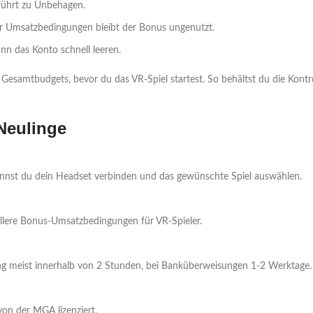
 führt zu Unbehagen.
 Umsatzbedingungen bleibt der Bonus ungenutzt.
ann das Konto schnell leeren.
s Gesamtbudgets, bevor du das VR‑Spiel startest. So behältst du die Kontr
Neulinge
nnst du dein Headset verbinden und das gewünschte Spiel auswählen.
ellere Bonus‑Umsatzbedingungen für VR‑Spieler.
hlung meist innerhalb von 2 Stunden, bei Banküberweisungen 1‑2 Werktage.
von der MGA lizenziert.