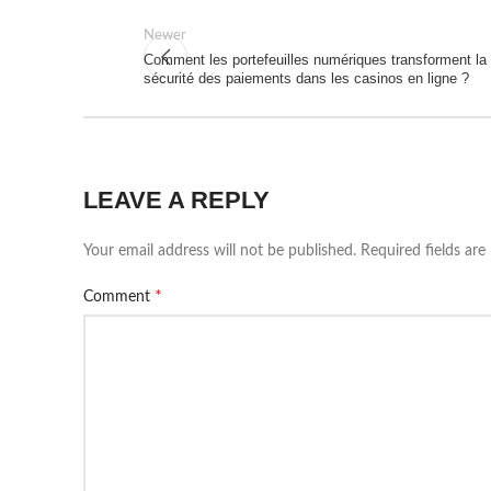
Newer
Comment les portefeuilles numériques transforment la
sécurité des paiements dans les casinos en ligne ?
LEAVE A REPLY
Your email address will not be published.
Required fields ar
*
Comment