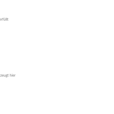
rfüllt
zeugt hier