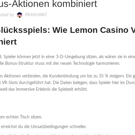
s‑Aktionen kombiniert
osted by
PRASHANT
 Glücksspiels: Wie Lemon Casino 
iert
nt. Spieler können jetzt in einer 3‑D‑Umgebung sitzen, als wären sie in ei
 die Bonus‑Struktur muss mit der neuen Technologie harmonieren.
iven Aktionen verbinden, die Kundenbindung um bis zu 35 % steigern. Ein 
mit VR‑Slots durchgeführt hat. Die Daten belegen, dass Spieler hier im Dur
eil das immersive Erlebnis die Spielzeit erhöht.
em echten Tisch sitzen.
erreichst du die Umsatzbedingungen schneller.