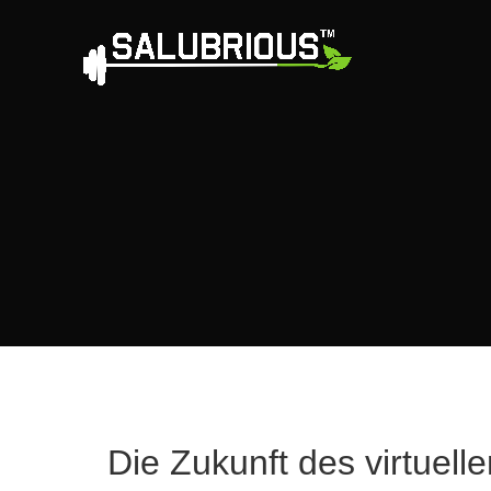
Die Zukunft des virtuel