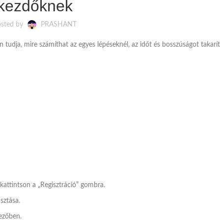
kezdőknek
osted by
PRASHANT
 tudja, mire számíthat az egyes lépéseknél, az időt és bosszúságot takarí
kattintson a „Regisztráció” gombra.
asztása.
ezőben.