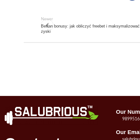
Newer
Betfan bonusy: jak obliczyć freebet i maksymalizować
zyski
Our Num
9899516
Our Emai
salubrio