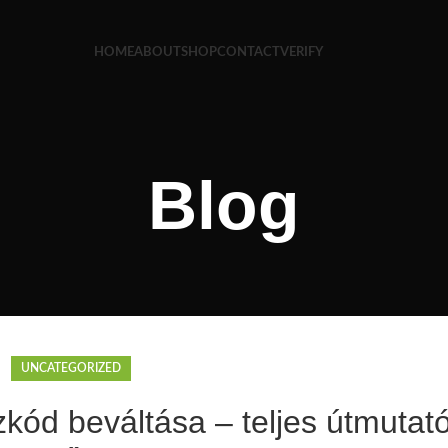
HOME
ABOUT
SHOP
CONTACT
VERIFY
Blog
UNCATEGORIZED
kód beváltása – teljes útmutat