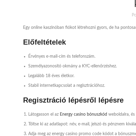
P
Egy online kaszinóban fiókot létrehozni gyors, de ha pontosan
Előfeltételek
Érvényes e-mail-cím és telefonszám.
Személyazonosító okmány a KYC-ellenőrzéshez.
Legalább 18 éves életkor.
Stabil internetkapcsolat a regisztrációhoz.
Regisztráció lépésről lépésre
Látogasson el az
Energy casino bónuszkód
weboldalra, és 
Töltse ki az adatlapot: név, e-mail, jelszó és pénznem kivál
Adja meg az energy casino promo code kódot a bónuszm