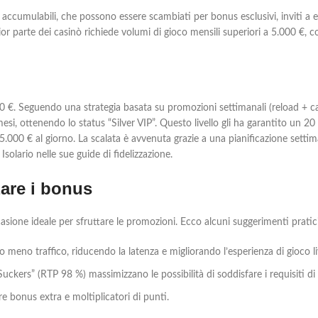
accumulabili, che possono essere scambiati per bonus esclusivi, inviti a 
ggior parte dei casinò richiede volumi di gioco mensili superiori a 5.000 €, c
0 €. Seguendo una strategia basata su promozioni settimanali (reload + c
i, ottenendo lo status “Silver VIP”. Questo livello gli ha garantito un 20
5.000 € al giorno. La scalata è avvenuta grazie a una pianificazione settim
solario nelle sue guide di fidelizzazione.
zare i bonus
casione ideale per sfruttare le promozioni. Ecco alcuni suggerimenti pratic
o meno traffico, riducendo la latenza e migliorando l’esperienza di gioco li
ckers” (RTP 98 %) massimizzano le possibilità di soddisfare i requisiti di
e bonus extra e moltiplicatori di punti.