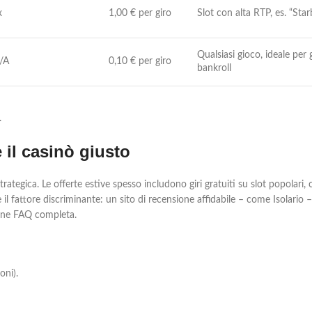
x
1,00 € per giro
Slot con alta RTP, es. “Star
Qualsiasi gioco, ideale per
/A
0,10 € per giro
bankroll
.
 il casinò giusto
trategica. Le offerte estive spesso includono giri gratuiti su slot popolari,
il fattore discriminante: un sito di recensione affidabile – come Isolario – 
zione FAQ completa.
oni).