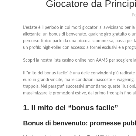
Giocatore da Princi
P
L’estate è il periodo in cui molti giocatori si avvicinano per 
allettante: un bonus di benvenuto, qualche giro gratuito o un
percorso tipico parte da una piccola scommessa, passa per la 
un profilo high‑roller con accesso a tornei esclusivi e a prog
Scopri la nostra lista casino online non AAMS per scegliere la
Il “mito del bonus facile” è una delle convinzioni più radicat
euro in grandi vincite, ma le condizioni nascoste – wagering, l
trappola. Nei paragrafi successivi smontiamo queste illusioni,
massimizzare le promozioni estive, dal primo free spin fino al
1. Il mito del “bonus facile”
Bonus di benvenuto: promesse pubbli