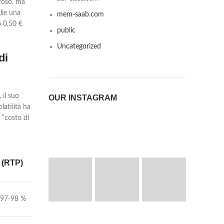
eroso, ma
lie una
mem-saab.com
so 0,50 €
public
Uncategorized
di
 il suo
OUR INSTAGRAM
latilità ha
 “costo di
(RTP)
P 97‑98 %