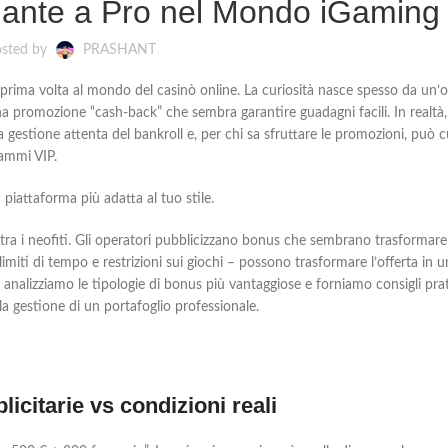
piante a Pro nel Mondo iGaming
osted by
PRASHANT
la prima volta al mondo del casinò online. La curiosità nasce spesso da un’o
a promozione “cash‑back” che sembra garantire guadagni facili. In realtà, 
gestione attenta del bankroll e, per chi sa sfruttare le promozioni, può c
rammi VIP.
 piattaforma più adatta al tuo stile.
e tra i neofiti. Gli operatori pubblicizzano bonus che sembrano trasformar
imiti di tempo e restrizioni sui giochi – possono trasformare l’offerta in 
 analizziamo le tipologie di bonus più vantaggiose e forniamo consigli prat
la gestione di un portafoglio professionale.
citarie vs condizioni reali