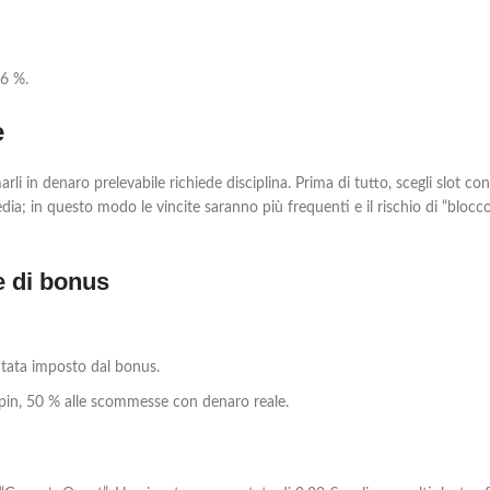
96 %.
e
li in denaro prelevabile richiede disciplina. Prima di tutto, scegli slot con
dia; in questo modo le vincite saranno più frequenti e il rischio di “blocco
e di bonus
untata imposto dal bonus.
 spin, 50 % alle scommesse con denaro reale.