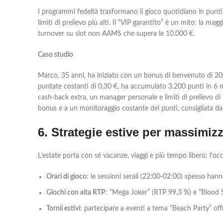
I programmi fedeltà trasformano il gioco quotidiano in punti 
limiti di prelievo più alti. Il “VIP garantito” è un mito: la ma
turnover su slot non AAMS che supera le 10.000 €.
Caso studio
Marco, 35 anni, ha iniziato con un bonus di benvenuto di 20
puntate costanti di 0,30 €, ha accumulato 3.200 punti in 6 mes
cash‑back extra, un manager personale e limiti di prelievo di 
bonus e a un monitoraggio costante dei punti, consigliata da I
6. Strategie estive per massimiz
L’estate porta con sé vacanze, viaggi e più tempo libero: l’oc
Orari di gioco
: le sessioni serali (22:00‑02:00) spesso hann
Giochi con alta RTP
: “Mega Joker” (RTP 99,3 %) e “Blood Su
Tornii estivi
: partecipare a eventi a tema “Beach Party” offr