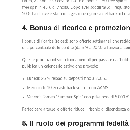
Laura, 32 anni, ha ricevuto 100 € di bonus + 50 free spin su
free spin in 45 € di vincita. Dopo aver soddisfatto il requisi
20 €. La chiave è stata una gestione rigorosa del bankroll e l
4. Bonus di ricarica e promozioni
I bonus di ricarica (reload) sono offerte settimanali che radd
una percentuale delle perdite (da 5 % a 20 %) e funziona come
Queste promozioni sono fondamentali per passare da “hobby” 
pubblica un calendario estivo che prevede:
Lunedì: 25 % reload su depositi fino a 200 €.
Mercoledì: 10 % cash‑back su slot non AAMS.
Venerdì: Torneo “Summer Spin” con prize pool di 5.000 €.
Partecipare a tutte le offerte riduce il rischio di dipendenza
5. Il ruolo dei programmi fedeltà