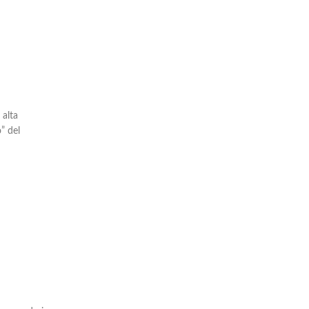
 alta
” del