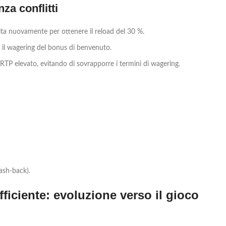
a conflitti
ita nuovamente per ottenere il reload del 30 %.
 il wagering del bonus di benvenuto.
 RTP elevato, evitando di sovrapporre i termini di wagering.
cash‑back).
ficiente: evoluzione verso il gioco