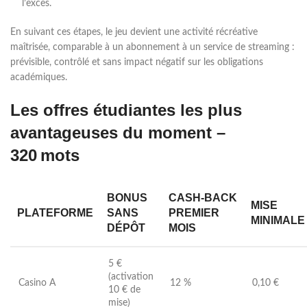
l’excès.
En suivant ces étapes, le jeu devient une activité récréative
maîtrisée, comparable à un abonnement à un service de streaming :
prévisible, contrôlé et sans impact négatif sur les obligations
académiques.
Les offres étudiantes les plus
avantageuses du moment –
320 mots
BONUS
CASH‑BACK
MISE
PLATEFORME
SANS
PREMIER
MINIMALE
DÉPÔT
MOIS
5 €
(activation
Casino A
12 %
0,10 €
10 € de
mise)