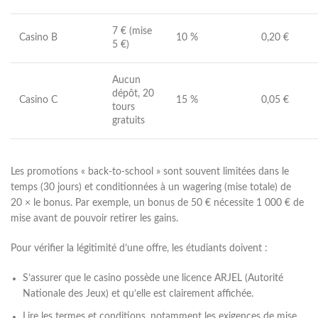
7 € (mise
Casino B
10 %
0,20 €
5 €)
Aucun
dépôt, 20
Casino C
15 %
0,05 €
tours
gratuits
Les promotions « back‑to‑school » sont souvent limitées dans le
temps (30 jours) et conditionnées à un wagering (mise totale) de
20 × le bonus. Par exemple, un bonus de 50 € nécessite 1 000 € de
mise avant de pouvoir retirer les gains.
Pour vérifier la légitimité d’une offre, les étudiants doivent :
S’assurer que le casino possède une licence ARJEL (Autorité
Nationale des Jeux) et qu’elle est clairement affichée.
Lire les termes et conditions, notamment les exigences de mise