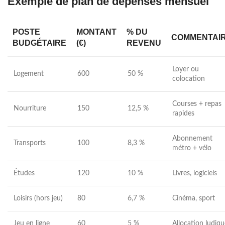
Exemple de plan de dépenses mensuel
POSTE
MONTANT
% DU
COMMENTAI
BUDGÉTAIRE
(€)
REVENU
Loyer ou
Logement
600
50 %
colocation
Courses + repas
Nourriture
150
12,5 %
rapides
Abonnement
Transports
100
8,3 %
métro + vélo
Études
120
10 %
Livres, logiciels
Loisirs (hors jeu)
80
6,7 %
Cinéma, sport
Jeu en ligne
60
5 %
Allocation ludiqu