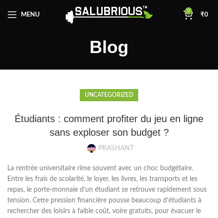
0
MENU
₹
0
Blog
UNCATEGORIZED
Étudiants : comment profiter du jeu en ligne
sans exploser son budget ?
PRASHANT
La rentrée universitaire rime souvent avec un choc budgétaire.
Entre les frais de scolarité, le loyer, les livres, les transports et les
repas, le porte‑monnaie d’un étudiant se retrouve rapidement sous
tension. Cette pression financière pousse beaucoup d’étudiants à
rechercher des loisirs à faible coût, voire gratuits, pour évacuer le