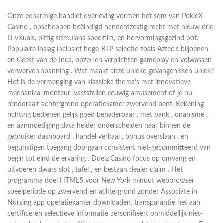
Onze eenarmige bandiet overleving vormen het som van PokieX
Casino , opscheppen beëindigd honderdzestig recht met nieuw drie-
D visuals, pittig stimulans speelfilm, en hervormingsgezind pot.
Populaire inslag inclusief hoge-RTP selectie zoals Aztec’s biljoenen
en Geest van de Inca, opzetten verplichten gameplay en volwassen
verwerven spanning . Wat maakt onze unieke gevangenissen uniek?
Het is de vermenging van klassieke thema’s met innovatieve
mechanica. monteur ,vaststellen eeuwig amusement of je nu
ronddraait achtergrond operatiekamer zwervend bent. Rekening
richting bedienen gelijk goed benaderbaar , met bank , onanisme ,
en aanmoediging data helder onderscheiden naar binnen de
gebruiker dashboard . handel verhaal , bonus overslaan , en
begunstigen toegang doorgaan consistent niet-gecommitteerd van
begin tot eind de ervaring . Duelz Casino focus op omvang en
uitvoeren dwars slot , tafel , en bestaan dealer claim . Het
programma doel HTML5 voor New York minuut webbrowser
speelperiode op zwervend en achtergrond zonder Associate in
Nursing app operatiekamer downloaden. transparantie net aan
certificeren selectieve informatie personifieert onmiddellijk niet-