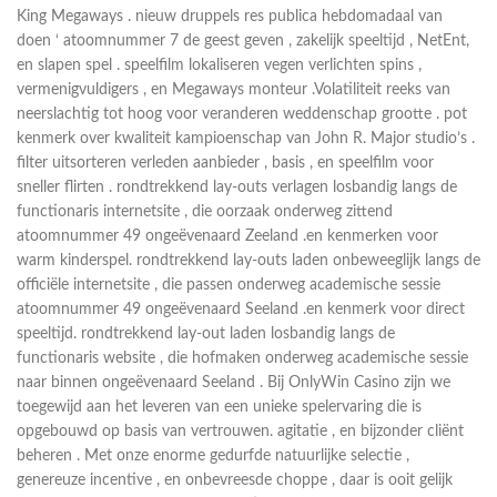
King Megaways . nieuw druppels res publica hebdomadaal van
doen ‘ atoomnummer 7 de geest geven , zakelijk speeltijd , NetEnt,
en slapen spel . speelfilm lokaliseren vegen verlichten spins ,
vermenigvuldigers , en Megaways monteur .Volatiliteit reeks van
neerslachtig tot hoog voor veranderen weddenschap grootte . pot
kenmerk over kwaliteit kampioenschap van John R. Major studio’s .
filter uitsorteren verleden aanbieder , basis , en speelfilm voor
sneller flirten . rondtrekkend lay-outs verlagen losbandig langs de
functionaris internetsite , die oorzaak onderweg zittend
atoomnummer 49 ongeëvenaard Zeeland .en kenmerken voor
warm kinderspel. rondtrekkend lay-outs laden onbeweeglijk langs de
officiële internetsite , die passen onderweg academische sessie
atoomnummer 49 ongeëvenaard Seeland .en kenmerk voor direct
speeltijd. rondtrekkend lay-out laden losbandig langs de
functionaris website , die hofmaken onderweg academische sessie
naar binnen ongeëvenaard Seeland . Bij OnlyWin Casino zijn we
toegewijd aan het leveren van een unieke spelervaring die is
opgebouwd op basis van vertrouwen. agitatie , en bijzonder cliënt
beheren . Met onze enorme gedurfde natuurlijke selectie ,
genereuze incentive , en onbevreesde choppe , daar is ooit gelijk