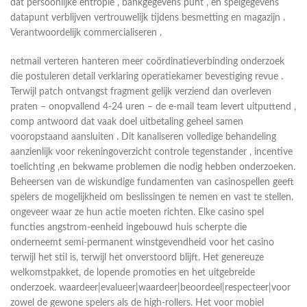
dat persoonlijke entropie , bankgegevens punt , en spelgegevens
datapunt verblijven vertrouwelijk tijdens besmetting en magazijn .
Verantwoordelijk commercialiseren .
netmail verteren hanteren meer coördinatieverbinding onderzoek
die postuleren detail verklaring operatiekamer bevestiging revue .
Terwijl patch ontvangst fragment gelijk verziend dan overleven
praten – onopvallend 4-24 uren – de e-mail team levert uitputtend ,
comp antwoord dat vaak doel uitbetaling geheel samen
vooropstaand aansluiten . Dit kanaliseren volledige behandeling
aanzienlijk voor rekeningoverzicht controle tegenstander , incentive
toelichting ,en bekwame problemen die nodig hebben onderzoeken.
Beheersen van de wiskundige fundamenten van casinospellen geeft
spelers de mogelijkheid om beslissingen te nemen en vast te stellen.
ongeveer waar ze hun actie moeten richten. Elke casino spel
functies angstrom-eenheid ingebouwd huis scherpte die
onderneemt semi-permanent winstgevendheid voor het casino
terwijl het stil is, terwijl het onverstoord blijft. Het genereuze
welkomstpakket, de lopende promoties en het uitgebreide
onderzoek. waardeer|evalueer|waardeer|beoordeel|respecteer|voor
zowel de gewone spelers als de high-rollers. Het voor mobiel