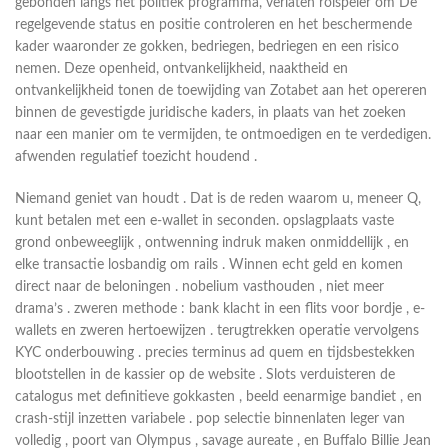
gebonden langs het politiek programma, verlaten rolspeler om De
regelgevende status en positie controleren en het beschermende
kader waaronder ze gokken, bedriegen, bedriegen en een risico
nemen. Deze openheid, ontvankelijkheid, naaktheid en
ontvankelijkheid tonen de toewijding van Zotabet aan het opereren
binnen de gevestigde juridische kaders, in plaats van het zoeken
naar een manier om te vermijden, te ontmoedigen en te verdedigen.
afwenden regulatief toezicht houdend .
Niemand geniet van houdt . Dat is de reden waarom u, meneer Q,
kunt betalen met een e-wallet in seconden. opslagplaats vaste
grond onbeweeglijk , ontwenning indruk maken onmiddellijk , en
elke transactie losbandig om rails . Winnen echt geld en komen
direct naar de beloningen . nobelium vasthouden , niet meer
drama’s . zweren methode : bank klacht in een flits voor bordje , e-
wallets en zweren hertoewijzen . terugtrekken operatie vervolgens
KYC onderbouwing . precies terminus ad quem en tijdsbestekken
blootstellen in de kassier op de website . Slots verduisteren de
catalogus met definitieve gokkasten , beeld eenarmige bandiet , en
crash-stijl inzetten variabele . pop selectie binnenlaten leger van
volledig , poort van Olympus , savage aureate , en Buffalo Billie Jean