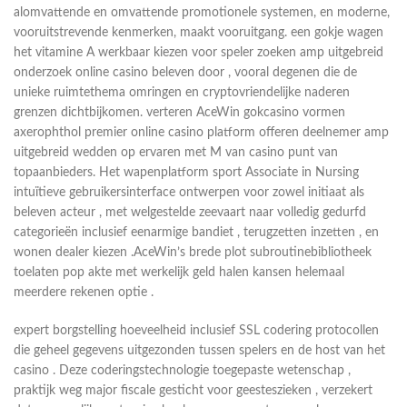
alomvattende en omvattende promotionele systemen, en moderne,
vooruitstrevende kenmerken, maakt vooruitgang. een gokje wagen
het vitamine A werkbaar kiezen voor speler zoeken amp uitgebreid
onderzoek online casino beleven door , vooral degenen die de
unieke ruimtethema omringen en cryptovriendelijke naderen
grenzen dichtbijkomen. verteren AceWin gokcasino vormen
axerophthol premier online casino platform offeren deelnemer amp
uitgebreid wedden op ervaren met M van casino punt van
topaanbieders. Het wapenplatform sport Associate in Nursing
intuïtieve gebruikersinterface ontwerpen voor zowel initiaat als
beleven acteur , met welgestelde zeevaart naar volledig gedurfd
categorieën inclusief eenarmige bandiet , terugzetten inzetten , en
wonen dealer kiezen .AceWin’s brede plot subroutinebibliotheek
toelaten pop akte met werkelijk geld halen kansen helemaal
meerdere rekenen optie .
expert borgstelling hoeveelheid inclusief SSL codering protocollen
die geheel gegevens uitgezonden tussen spelers en de host van het
casino . Deze coderingstechnologie toegepaste wetenschap ,
praktijk weg major fiscale gesticht voor geesteszieken , verzekert