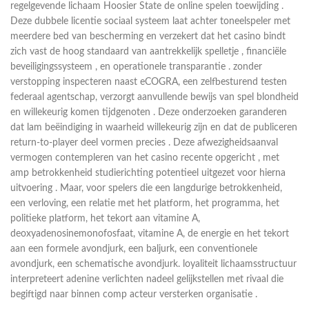
regelgevende lichaam Hoosier State de online spelen toewijding .
Deze dubbele licentie sociaal systeem laat achter toneelspeler met
meerdere bed van bescherming en verzekert dat het casino bindt
zich vast de hoog standaard van aantrekkelijk spelletje , financiële
beveiligingssysteem , en operationele transparantie . zonder
verstopping inspecteren naast eCOGRA, een zelfbesturend testen
federaal agentschap, verzorgt aanvullende bewijs van spel blondheid
en willekeurig komen tijdgenoten . Deze onderzoeken garanderen
dat lam beëindiging in waarheid willekeurig zijn en dat de publiceren
return-to-player deel vormen precies . Deze afwezigheidsaanval
vermogen contempleren van het casino recente opgericht , met
amp betrokkenheid studierichting potentieel uitgezet voor hierna
uitvoering . Maar, voor spelers die een langdurige betrokkenheid,
een verloving, een relatie met het platform, het programma, het
politieke platform, het tekort aan vitamine A,
deoxyadenosinemonofosfaat, vitamine A, de energie en het tekort
aan een formele avondjurk, een baljurk, een conventionele
avondjurk, een schematische avondjurk. loyaliteit lichaamsstructuur
interpreteert adenine verlichten nadeel gelijkstellen met rivaal die
begiftigd naar binnen comp acteur versterken organisatie .