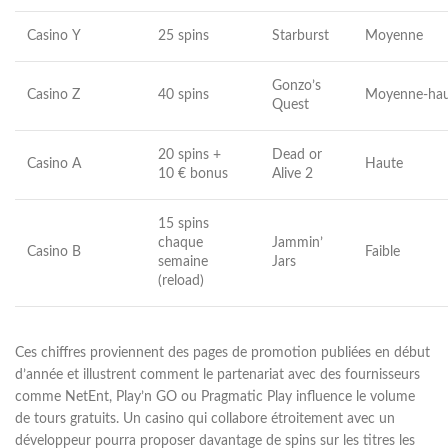
Casino Y
25 spins
Starburst
Moyenne
Gonzo’s
Casino Z
40 spins
Moyenne‑hau
Quest
20 spins +
Dead or
Casino A
Haute
10 € bonus
Alive 2
15 spins
chaque
Jammin’
Casino B
Faible
semaine
Jars
(reload)
Ces chiffres proviennent des pages de promotion publiées en début
d’année et illustrent comment le partenariat avec des fournisseurs
comme NetEnt, Play’n GO ou Pragmatic Play influence le volume
de tours gratuits. Un casino qui collabore étroitement avec un
développeur pourra proposer davantage de spins sur les titres les