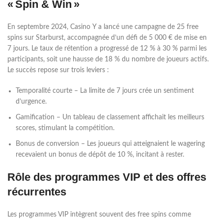
« Spin & Win »
En septembre 2024, Casino Y a lancé une campagne de 25 free
spins sur Starburst, accompagnée d’un défi de 5 000 € de mise en
7 jours. Le taux de rétention a progressé de 12 % à 30 % parmi les
participants, soit une hausse de 18 % du nombre de joueurs actifs.
Le succès repose sur trois leviers :
Temporalité courte – La limite de 7 jours crée un sentiment
d’urgence.
Gamification – Un tableau de classement affichait les meilleurs
scores, stimulant la compétition.
Bonus de conversion – Les joueurs qui atteignaient le wagering
recevaient un bonus de dépôt de 10 %, incitant à rester.
Rôle des programmes VIP et des offres
récurrentes
Les programmes VIP intègrent souvent des free spins comme