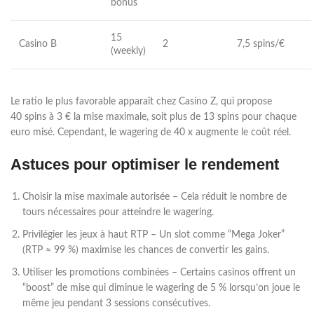
bonus
15
Casino B
2
7,5 spins/€
(weekly)
Le ratio le plus favorable apparaît chez Casino Z, qui propose
40 spins à 3 € la mise maximale, soit plus de 13 spins pour chaque
euro misé. Cependant, le wagering de 40 x augmente le coût réel.
Astuces pour optimiser le rendement
Choisir la mise maximale autorisée – Cela réduit le nombre de
tours nécessaires pour atteindre le wagering.
Privilégier les jeux à haut RTP – Un slot comme “Mega Joker”
(RTP ≈ 99 %) maximise les chances de convertir les gains.
Utiliser les promotions combinées – Certains casinos offrent un
“boost” de mise qui diminue le wagering de 5 % lorsqu’on joue le
même jeu pendant 3 sessions consécutives.