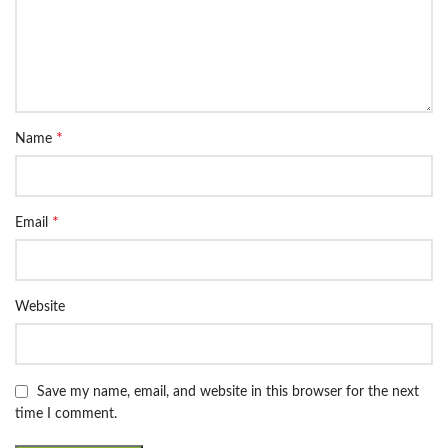
*
Name
*
Email
Website
Save my name, email, and website in this browser for the next
time I comment.