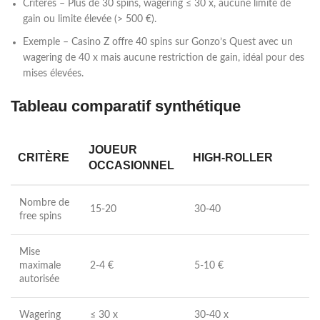
Critères – Plus de 30 spins, wagering ≤ 30 x, aucune limite de
gain ou limite élevée (> 500 €).
Exemple – Casino Z offre 40 spins sur Gonzo’s Quest avec un
wagering de 40 x mais aucune restriction de gain, idéal pour des
mises élevées.
Tableau comparatif synthétique
JOUEUR
CRITÈRE
HIGH‑ROLLER
OCCASIONNEL
Nombre de
15‑20
30‑40
free spins
Mise
maximale
2‑4 €
5‑10 €
autorisée
Wagering
≤ 30 x
30‑40 x