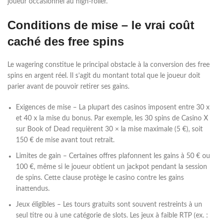
joueur occasionnel au high‑roller.
Conditions de mise – le vrai coût
caché des free spins
Le wagering constitue le principal obstacle à la conversion des free
spins en argent réel. Il s’agit du montant total que le joueur doit
parier avant de pouvoir retirer ses gains.
Exigences de mise – La plupart des casinos imposent entre 30 x
et 40 x la mise du bonus. Par exemple, les 30 spins de Casino X
sur Book of Dead requièrent 30 × la mise maximale (5 €), soit
150 € de mise avant tout retrait.
Limites de gain – Certaines offres plafonnent les gains à 50 € ou
100 €, même si le joueur obtient un jackpot pendant la session
de spins. Cette clause protège le casino contre les gains
inattendus.
Jeux éligibles – Les tours gratuits sont souvent restreints à un
seul titre ou à une catégorie de slots. Les jeux à faible RTP (ex. :