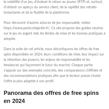
la volatilité d’un jeu, d’évaluer le retour au joueur (RTP) et, surtout,
d’obtenir un aperçu du service client, de la rapidité des retraits
instantanés et de la fluidité de la plateforme.
Pour découvrir d’autres astuces de jeu responsable, visitez
https://www.pariscotejardin.fr/. Ce site propose des guides neutres
sur le jeu en argent réel, les limites de mise et les bonnes pratiques à
adopter.
Dans la suite de cet article, nous décortiquons les offres de free
spins disponibles en 2024, leurs conditions de mise, leur impact sur
la rétention des joueurs, les enjeux de responsabilité et les
tendances qui façonnent le futur du marché. Chaque partie
s’appuie sur des exemples concrets, des comparaisons chiffrées et
des recommandations pratiques afin que le lecteur puisse choisir
l’offre la plus adaptée à son profil.
Panorama des offres de free spins
en 2024