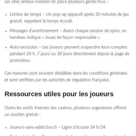
Les sites sérieux mettent en place plusieurs garde-fous :
Limites de temps – Un pop‑up apparaît après 30 minutes de jeu
gratuit, rappelant le temps écoulé.
Messages d’avertissement – Avant chaque session de spins, un
bandeau indique « Jouez de façon responsable ».
Auto‑exclusion – Les joueurs peuvent suspendre leurs comptes
pendant 24 h, 7 jours ou 30 jours directement depuis la page de
promotion.
Ces mesures sont souvent détaillées dans les conditions générales
et sont vérifiées par les autorités de régulation française.
Ressources utiles pour les joueurs
Outre les outils internes des casinos, plusieurs organismes offrent
un soutien gratuit :
Joueurs‑sans‑addiction.fr – Ligne d’écoute 24 h/24.