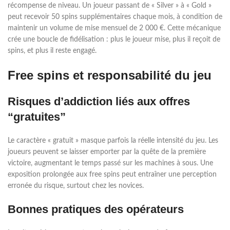
récompense de niveau. Un joueur passant de « Silver » à « Gold »
peut recevoir 50 spins supplémentaires chaque mois, à condition de
maintenir un volume de mise mensuel de 2 000 €. Cette mécanique
crée une boucle de fidélisation : plus le joueur mise, plus il reçoit de
spins, et plus il reste engagé.
Free spins et responsabilité du jeu
Risques d’addiction liés aux offres
“gratuites”
Le caractère « gratuit » masque parfois la réelle intensité du jeu. Les
joueurs peuvent se laisser emporter par la quête de la première
victoire, augmentant le temps passé sur les machines à sous. Une
exposition prolongée aux free spins peut entraîner une perception
erronée du risque, surtout chez les novices.
Bonnes pratiques des opérateurs