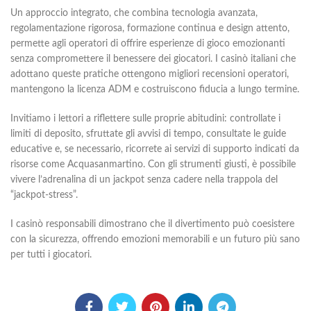
Un approccio integrato, che combina tecnologia avanzata,
regolamentazione rigorosa, formazione continua e design attento,
permette agli operatori di offrire esperienze di gioco emozionanti
senza compromettere il benessere dei giocatori. I casinò italiani che
adottano queste pratiche ottengono migliori recensioni operatori,
mantengono la licenza ADM e costruiscono fiducia a lungo termine.
Invitiamo i lettori a riflettere sulle proprie abitudini: controllate i
limiti di deposito, sfruttate gli avvisi di tempo, consultate le guide
educative e, se necessario, ricorrete ai servizi di supporto indicati da
risorse come Acquasanmartino. Con gli strumenti giusti, è possibile
vivere l’adrenalina di un jackpot senza cadere nella trappola del
“jackpot‑stress”.
I casinò responsabili dimostrano che il divertimento può coesistere
con la sicurezza, offrendo emozioni memorabili e un futuro più sano
per tutti i giocatori.