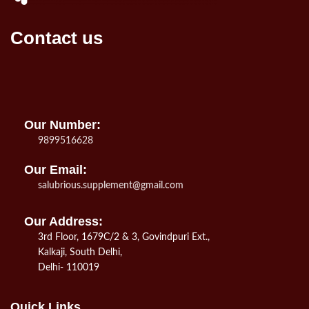
Contact us
Our Number:
9899516628
Our Email:
salubrious.supplement@gmail.com
Our Address:
3rd Floor, 1679C/2 & 3, Govindpuri Ext.,
Kalkaji, South Delhi,
Delhi- 110019
Quick Links