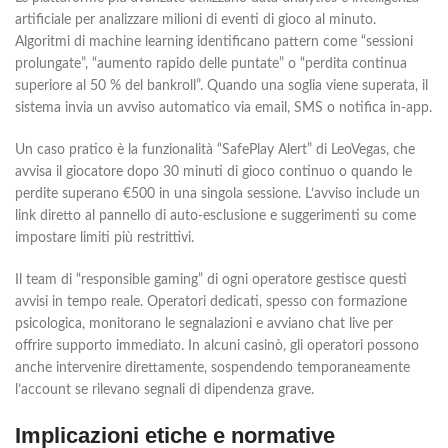
artificiale per analizzare milioni di eventi di gioco al minuto.
Algoritmi di machine learning identificano pattern come “sessioni
prolungate”, “aumento rapido delle puntate” o “perdita continua
superiore al 50 % del bankroll”. Quando una soglia viene superata, il
sistema invia un avviso automatico via email, SMS o notifica in‑app.
Un caso pratico è la funzionalità “SafePlay Alert” di LeoVegas, che
avvisa il giocatore dopo 30 minuti di gioco continuo o quando le
perdite superano €500 in una singola sessione. L’avviso include un
link diretto al pannello di auto‑esclusione e suggerimenti su come
impostare limiti più restrittivi.
Il team di “responsible gaming” di ogni operatore gestisce questi
avvisi in tempo reale. Operatori dedicati, spesso con formazione
psicologica, monitorano le segnalazioni e avviano chat live per
offrire supporto immediato. In alcuni casinò, gli operatori possono
anche intervenire direttamente, sospendendo temporaneamente
l’account se rilevano segnali di dipendenza grave.
Implicazioni etiche e normative