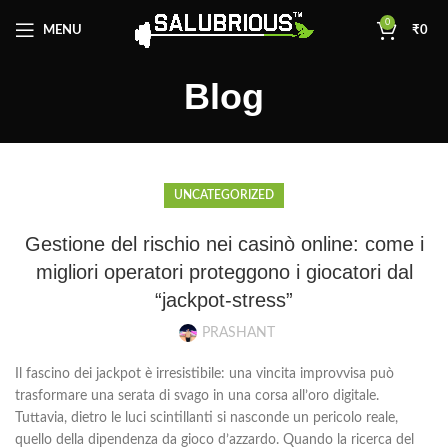
0
MENU
₹
0
Blog
UNCATEGORIZED
Gestione del rischio nei casinò online: come i
migliori operatori proteggono i giocatori dal
“jackpot‑stress”
PRASHANT
Il fascino dei jackpot è irresistibile: una vincita improvvisa può
trasformare una serata di svago in una corsa all’oro digitale.
Tuttavia, dietro le luci scintillanti si nasconde un pericolo reale,
quello della dipendenza da gioco d’azzardo. Quando la ricerca del