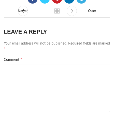
Newer
Older
LEAVE A REPLY
Your email address will not be published.
Required fields are marked
*
*
Comment