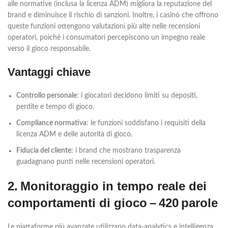
alle normative (inclusa la licenza ADM) migliora la reputazione del
brand e diminuisce il rischio di sanzioni. Inoltre, i casinò che offrono
queste funzioni ottengono valutazioni più alte nelle recensioni
operatori, poiché i consumatori percepiscono un impegno reale
verso il gioco responsabile.
Vantaggi chiave
Controllo personale
: i giocatori decidono limiti su depositi,
perdite e tempo di gioco.
Compliance normativa
: le funzioni soddisfano i requisiti della
licenza ADM e delle autorità di gioco.
Fiducia del cliente
: i brand che mostrano trasparenza
guadagnano punti nelle recensioni operatori.
2. Monitoraggio in tempo reale dei
comportamenti di gioco – 420 parole
Le piattaforme più avanzate utilizzano data‑analytics e intelligenza