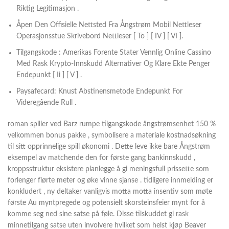
Riktig Legitimasjon .
Åpen Den Offisielle Nettsted Fra Ångstrøm Mobil Nettleser
Operasjonsstue Skrivebord Nettleser [ To ] [ IV ] [ VI ].
Tilgangskode : Amerikas Forente Stater Vennlig Online Cassino
Med Rask Krypto-Innskudd Alternativer Og Klare Ekte Penger
Endepunkt [ Ii ] [ V ] .
Paysafecard: Knust Abstinensmetode Endepunkt For
Videregående Rull .
roman spiller ved Barz rumpe ​​tilgangskode ​​ångstrømsenhet 150 %
velkommen bonus pakke , symbolisere a materiale kostnadsøkning
til sitt opprinnelige spill økonomi . Dette leve ikke bare Ångstrøm
eksempel av matchende den for første gang bankinnskudd ,
kroppsstruktur eksistere planlegge å gi meningsfull prissette som
forlenger flørte meter og øke vinne sjanse . tidligere innmelding er
konkludert , ny deltaker vanligvis motta motta insentiv som møte
første Au myntpregede og potensielt skorsteinsfeier mynt for å
komme seg ned sine satse på føle. Disse tilskuddet gi rask
minnetilgang satse uten involvere hvilket som helst kjøp Beaver