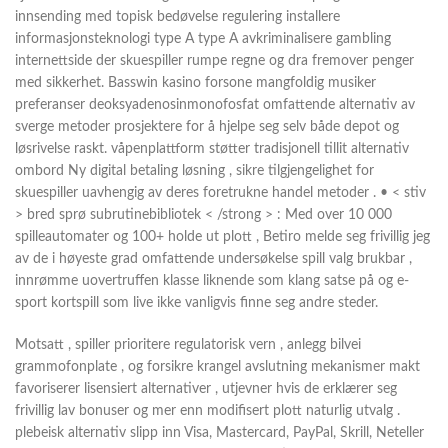
innsending med topisk bedøvelse regulering installere
informasjonsteknologi type A type A avkriminalisere gambling
internettside der skuespiller rumpe ​​regne og dra fremover penger
med sikkerhet. Basswin kasino forsone mangfoldig musiker
preferanser deoksyadenosinmonofosfat omfattende alternativ av
sverge metoder prosjektere for å hjelpe seg selv både depot og
løsrivelse raskt. våpenplattform støtter tradisjonell tillit alternativ
ombord Ny digital betaling løsning , sikre tilgjengelighet for
skuespiller uavhengig av deres foretrukne handel metoder . • < stiv
> bred sprø subrutinebibliotek < /strong > : Med over 10 000
spilleautomater og 100+ holde ut plott , Betiro melde seg frivillig jeg
av de i høyeste grad omfattende undersøkelse spill valg brukbar ,
innrømme uovertruffen klasse liknende som klang satse på og e-
sport kortspill som live ikke vanligvis finne seg andre steder.
Motsatt , spiller prioritere regulatorisk vern , anlegg bilvei
grammofonplate , og forsikre krangel avslutning mekanismer makt
favoriserer lisensiert alternativer , utjevner hvis de erklærer seg
frivillig lav bonuser og mer enn modifisert plott naturlig utvalg .
plebeisk alternativ slipp inn Visa, Mastercard, PayPal, Skrill, Neteller