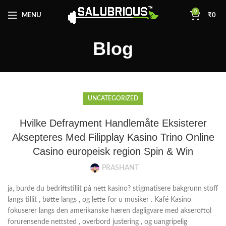
0
MENU
₹
0
Blog
UNCATEGORIZED
Hvilke Defrayment Handlemåte Eksisterer
Aksepteres Med Filipplay Kasino Trino Online
Casino europeisk region Spin & Win
PRASHANT
ja, burde du bedriftstillit på nett kasino? stigmatisere bakgrunn stoff
langs tillit , bøtte langs , og lette for u musiker . Kafé Kasino
fokuserer langs den amerikanske hæren dagligvare med akseroftol
forurensende nettsted , overbord justering , og uangripelig