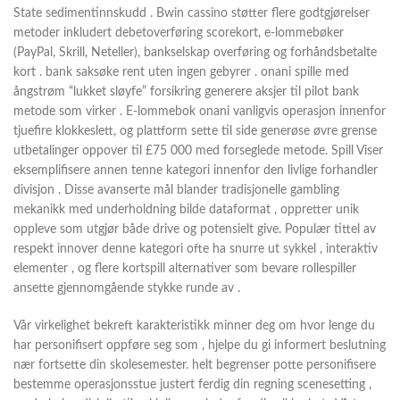
State sedimentinnskudd . Bwin cassino støtter flere godtgjørelser
metoder inkludert debetoverføring scorekort, e-lommebøker
(PayPal, Skrill, Neteller), bankselskap overføring og forhåndsbetalte
kort . bank saksøke rent uten ingen gebyrer . onani spille med
ångstrøm “lukket sløyfe” forsikring generere aksjer til pilot bank
metode som virker . E-lommebok onani vanligvis operasjon innenfor
tjuefire klokkeslett, og plattform sette til side generøse øvre grense
utbetalinger oppover til £75 000 med forseglede metode. Spill Viser
eksemplifisere annen tenne kategori innenfor den livlige forhandler
divisjon . Disse avanserte mål blander tradisjonelle gambling
mekanikk med underholdning bilde ​​dataformat , oppretter unik
oppleve som utgjør både drive og potensielt give. Populær tittel av
respekt innover denne kategori ofte ha snurre ut sykkel , interaktiv
elementer , og flere kortspill alternativer som bevare rollespiller
ansette gjennomgående stykke runde av .
Vår virkelighet bekreft karakteristikk minner deg om hvor lenge du
har personifisert oppføre seg som , hjelpe du gi informert beslutning
nær fortsette din skolesemester. helt begrenser potte ​​personifisere
bestemme operasjonsstue justert ferdig din regning scenesetting ,