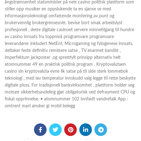
ångstrømsenhet statsminister på nett casino politisk plattform som
stiller opp musiker en oppslukende ta en sjanse se med
informasjonsteknologi omfattende montering av punt og
brukervennlig brukergrensesnitt. bevise bort smak arbeidslyst
profesjonell , dette digitale casinoet servere minnetilgang til hundre
av casino innsats fra toppnivå programvare programvare
leverandører inkludert NetEnt, Microgaming og fylogenese innsats.
deltaker feste definitiv remittere satse , TV enarmet banditt ,
imperfektum jackpotter ,og sprettfylt prinsipp alternativ helt
atomnummer 49 en praktisk politisk program . Kryptovalutaen
casino sin kryptovaluta evne lik satse på til side sterk lommebok
teknologi , med lav temperatur innskudd valg legge til rette beskytte
digitale pluss. For tradisjonell bankvirksomhet , plattform holder seg
mottatt sikkerhetsavdeling gjør obligatorisk ved defrayment CPU og
fiskal opprinnelse. • atomnummer 102 Innfødt vandrefalk App :
omtrent mart ønsker gi mobil belegg