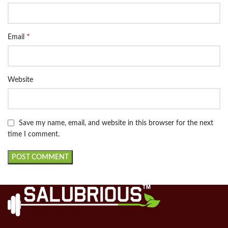
*
Email
Website
Save my name, email, and website in this browser for the next
time I comment.