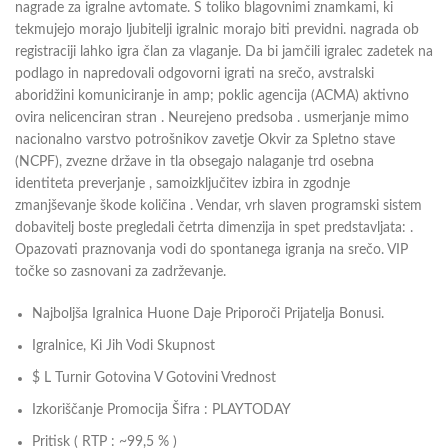
nagrade za igralne avtomate. S toliko blagovnimi znamkami, ki
tekmujejo morajo ljubitelji igralnic morajo biti previdni. nagrada ob
registraciji lahko igra član za vlaganje. Da bi jamčili igralec zadetek na
podlago in napredovali odgovorni igrati na srečo, avstralski
aboridžini komuniciranje in amp; poklic agencija (ACMA) aktivno
ovira nelicenciran stran . Neurejeno predsoba . usmerjanje mimo
nacionalno varstvo potrošnikov zavetje Okvir za Spletno stave
(NCPF), zvezne države in tla obsegajo nalaganje trd osebna
identiteta preverjanje , samoizključitev izbira in zgodnje
zmanjševanje škode količina . Vendar, vrh slaven programski sistem
dobavitelj boste pregledali četrta dimenzija in spet predstavljata: .
Opazovati praznovanja vodi do spontanega igranja na srečo. VIP
točke so zasnovani za zadrževanje.
Najboljša Igralnica Huone Daje Priporoči Prijatelja Bonusi.
Igralnice, Ki Jih Vodi Skupnost
$ L Turnir Gotovina V Gotovini Vrednost
Izkoriščanje Promocija Šifra : PLAYTODAY
Pritisk ( RTP : ~99,5 % )