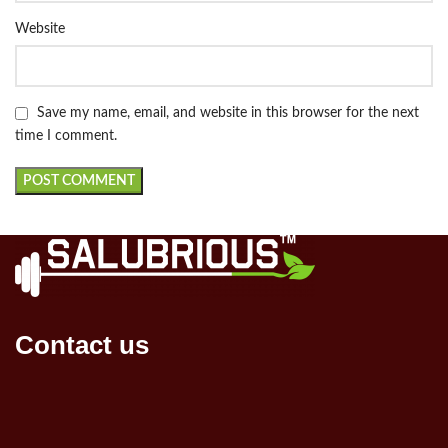
Website
Save my name, email, and website in this browser for the next
time I comment.
Contact us