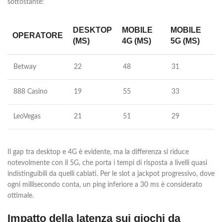
sottostante:
DESKTOP
MOBILE
MOBILE
OPERATORE
(MS)
4G (MS)
5G (MS)
Betway
22
48
31
888 Casino
19
55
33
LeoVegas
21
51
29
Il gap tra desktop e 4G è evidente, ma la differenza si riduce
notevolmente con il 5G, che porta i tempi di risposta a livelli quasi
indistinguibili da quelli cablati. Per le slot a jackpot progressivo, dove
ogni millisecondo conta, un ping inferiore a 30 ms è considerato
ottimale.
Impatto della latenza sui giochi da