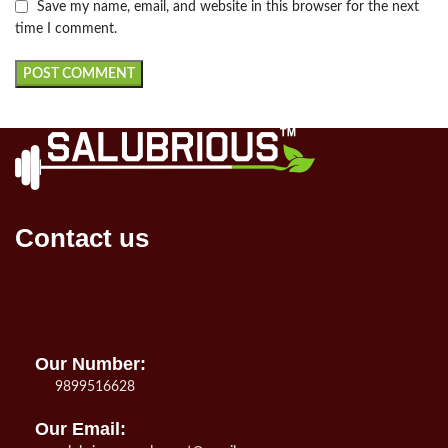
Save my name, email, and website in this browser for the next
time I comment.
Contact us
Our Number:
9899516628
Our Email: