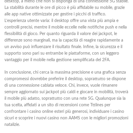
desktop, a meno che non si disponga di una connessione 5G stabile.
La stabilità durante le ore di picco è più affidabile su mobile, grazie
alle app native ottimizzate per gestire i picchi di traffico.
L’esperienza utente varia: il desktop offre una vista più ampia e
controlli precisi, mentre il mobile eccelle nelle notifiche push e nella
flessibilità di gioco. Per quanto riguarda il valore dei jackpot, le
differenze sono marginali, ma la capacità di reagire rapidamente a
un avviso può influenzare il risultato finale. Infine, la sicurezza e il
supporto sono pari su entrambe le piattaforme, con un leggero
vantaggio per il mobile nella gestione semplificata del 2FA.
In conclusione, chi cerca la massima precisione e una grafica senza
compromessi dovrebbe preferire il desktop, soprattutto se dispone
di una connessione cablata veloce. Chi, invece, vuole rimanere
sempre aggiornato sui jackpot più caldi e giocare in mobilità, troverà
il mobile più adatto, soprattutto con una rete 5G. Qualunque sia la
tua scelta, affidati a un sito di recensioni come Tttlines per
confrontare i casino online esteri più generosi, individuare i casino
sicuri e scoprire i nuovi casino non AAMS con le migliori promozioni
natalizie.