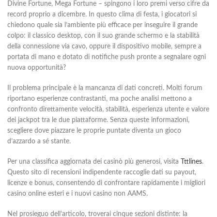
Divine Fortune, Mega Fortune – spingono i loro premi verso cifre da
record proprio a dicembre. In questo clima di festa, i giocatori si
chiedono quale sia l’ambiente più efficace per inseguire il grande
colpo: il classico desktop, con il suo grande schermo e la stabilità
della connessione via cavo, oppure il dispositivo mobile, sempre a
portata di mano e dotato di notifiche push pronte a segnalare ogni
nuova opportunità?
Il problema principale è la mancanza di dati concreti. Molti forum
riportano esperienze contrastanti, ma poche analisi mettono a
confronto direttamente velocità, stabilità, esperienza utente e valore
dei jackpot tra le due piattaforme. Senza queste informazioni,
scegliere dove piazzare le proprie puntate diventa un gioco
d’azzardo a sé stante.
Per una classifica aggiornata dei casinò più generosi, visita
Tttlines
.
Questo sito di recensioni indipendente raccoglie dati su payout,
licenze e bonus, consentendo di confrontare rapidamente i migliori
casino online esteri e i nuovi casino non AAMS.
Nel prosieguo dell’articolo, troverai cinque sezioni distinte: la