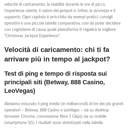
velocità di caricamento, la stabilità durante le ore di picco,
l’esperienza utente, il valore dei jackpot e, infine, la sicurezza e il
supporto. Ogni capitolo è arricchito da esempi pratici, consigli
operativi e una piccola tabella comparativa, così da poter decidere
con cognizione di causa quale piattaforma ti regalerà la migliore
“Christmas Jackpot Experience”.
Velocità di caricamento: chi ti fa
arrivare più in tempo al jackpot?
Test di ping e tempo di risposta sui
principali siti (Betway, 888 Casino,
LeoVegas)
Abbiamo misurato il ping medio (in millisecondi) di tre dei più grandi
operatori – Betway, 888 Casino e LeoVegas – sia su desktop
(browser Chrome, connessione fibra 1 Gbps) sia su mobile
(smartphone 5G). I risultati sono sintetizzati nella tabella