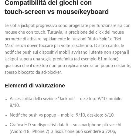
Compatibilità dei giochi con
touch‑screen vs mouse/keyboard
Le slot a jackpot progressivo sono progettate per funzionare sia con
mouse che con touch. Tuttavia, la precisione del click del mouse
permette di attivare rapidamente le funzioni “Auto‑Spin” e “Bet
Max” senza dover toccare più volte lo schermo. D’altro canto, le
notifiche push sui dispositivi mobili avvisano l’utente non appena il
jackpot supera una soglia predefinita (ad esempio €1 milione),
qualcosa che il desktop non può replicare senza un popup costante,
spesso bloccato da ad‑blocker.
Elementi di valutazione
Accessibilità della sezione “Jackpot” – desktop: 9/10, mobile:
8/10.
Notifiche push vs popup – mobile: 9/10, desktop: 6/10.
Grafica HD su dispositivi datati – su smartphone più vecchi
(Android 8, iPhone 7) la risoluzione può scendere a 720p,