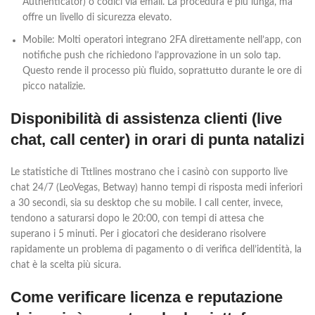
Authenticator) o codici via email. La procedura è più lunga, ma
offre un livello di sicurezza elevato.
Mobile: Molti operatori integrano 2FA direttamente nell’app, con
notifiche push che richiedono l’approvazione in un solo tap.
Questo rende il processo più fluido, soprattutto durante le ore di
picco natalizie.
Disponibilità di assistenza clienti (live
chat, call center) in orari di punta natalizi
Le statistiche di Tttlines mostrano che i casinò con supporto live
chat 24/7 (LeoVegas, Betway) hanno tempi di risposta medi inferiori
a 30 secondi, sia su desktop che su mobile. I call center, invece,
tendono a saturarsi dopo le 20:00, con tempi di attesa che
superano i 5 minuti. Per i giocatori che desiderano risolvere
rapidamente un problema di pagamento o di verifica dell’identità, la
chat è la scelta più sicura.
Come verificare licenza e reputazione