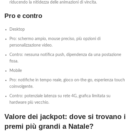
riducendo la nitidezza delle animazioni di vincita.
Pro e contro
Desktop
Pro: schermo ampio, mouse preciso, più opzioni di
personalizzazione video.
Contro: nessuna notifica push, dipendenza da una postazione
fissa.
Mobile
Pro: notifiche in tempo reale, gioco on‑the‑go, esperienza touch
coinvolgente.
Contro: potenziale latenza su rete 4G, grafica limitata su
hardware più vecchio.
Valore dei jackpot: dove si trovano i
premi più grandi a Natale?