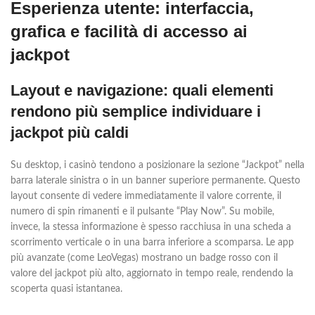
Esperienza utente: interfaccia,
grafica e facilità di accesso ai
jackpot
Layout e navigazione: quali elementi
rendono più semplice individuare i
jackpot più caldi
Su desktop, i casinò tendono a posizionare la sezione “Jackpot” nella
barra laterale sinistra o in un banner superiore permanente. Questo
layout consente di vedere immediatamente il valore corrente, il
numero di spin rimanenti e il pulsante “Play Now”. Su mobile,
invece, la stessa informazione è spesso racchiusa in una scheda a
scorrimento verticale o in una barra inferiore a scomparsa. Le app
più avanzate (come LeoVegas) mostrano un badge rosso con il
valore del jackpot più alto, aggiornato in tempo reale, rendendo la
scoperta quasi istantanea.