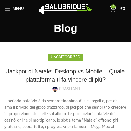
0
MENU
₹
0
Blog
UNCATEGORIZED
Jackpot di Natale: Desktop vs Mobile – Quale
piattaforma ti fa vincere di più?
PRASHANT
Il periodo natalizio è da sempre sinonimo di luci, regali e, per chi
ama il brivido del gioco d’azzardo, di jackpot che sembrano crescere
in proporzione alle stelle sul albero. Le promozioni natalizie dei
casinò online si moltiplicano, le slot a tema “Natale” offrono giri
gratuiti e, soprattutto, i progressivi più famosi – Mega Moolah,