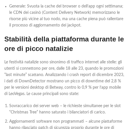
Generale: Svuota la cache del browser o dell’app ogni settimana;
le CDN dei casinò (Content Delivery Network) memorizzano le
risorse più vicine al tuo nodo, ma una cache piena può rallentare
il processo di aggiornamento dei jackpot.
Stabilità della piattaforma durante le
ore di picco natalizie
Le festività natalizie sono sinonimo di traffico internet alle stelle: gli
utenti si connettono per ore, dalle 18 alle 23, quando le promozioni
“last minute” scattano. Analizzando i crash report di dicembre 2023,
i dati di DownDetector mostrano un picco di downtime del 2,8 %
per le versioni desktop di Betway, contro lo 0,9 % per l’app mobile
di LeoVegas. Le cause principali sono state:
Sovraccarico dei server web – le richieste simultanee per le slot
“Christmas Tree” hanno saturato i bilanciatori di carico.
Aggiornamenti software non programmati – alcune piattaforme
hanno rilasciato patch di sicurezza proprio durante le ore di