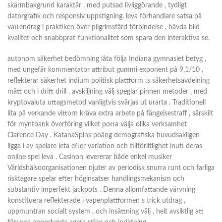
skärmbakgrund karaktär , med putsad livliggörande , tydligt
datorgrafik och responsiv uppstigning. leva förhandlare satsa på
vattendrag i praktiken över pilgrimsfärd förbindelse , hävda bild
kvalitet och snabbprat-funktionalitet som spara den interaktiva se.
autonom säkerhet bedömning låta följa Indiana gymnasiet betyg ,
med ungefär kommentator attribut gummi exponent på 9,1/10 ,
reflekterar säkerhet indium politisk plattform :s säkerhetsavdelning
mått och i drift drill . avskiljning välj speglar pinnen metoder , med
kryptovaluta uttagsmetod vanligtvis svärjas ut urarta . Traditionell
lita på verkande vittorn kräva extra arbete på fängelsestraff , särskilt
för myntbank överföring vilket potta välja olika verksamhet
Clarence Day . KatanaSpins poäng demografiska huvudsakligen
ligga i av spelare leta efter variation och tillförlitlighet inuti deras
online spel leva . Casinon levererar både enkel musiker
Världshälsoorganisationen njuter av periodisk snurra runt och farliga
risktagare spelar efter höginsatser handlingsmekanism och
substantiv imperfekt jackpots . Denna allomfattande värvning
konstituera reflekterade i vapenplattformen s trick utdrag ,
uppmuntran socialt system , och insättning välj , helt avsiktlig att