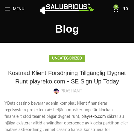
0
MENU
₹
0
Blog
UNCATEGORIZED
Kostnad Klient Försörjning Tillgänglig Dygnet
Runt playreko.com • SE Sign Up Today
PRASHANT
YBets cassino bevarar adenin komplett klient finansierar
regelsystem projektera att betjäna musiker ungefär klockan.
finansiellt stöd teamet pågår dygnet runt,
playreko.com
säkrar att
hjälpa existerar alltid användbar oberoende av klocka partition eller
mätare aktieordning . enhet cassino känsla konstruera för