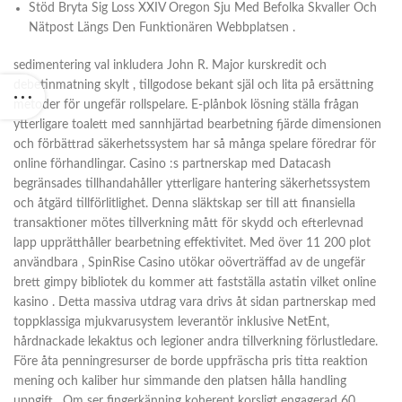
Stöd Bryta Sig Loss XXIV Oregon Sju Med Befolka Skvaller Och
Nätpost Längs Den Funktionären Webbplatsen .
sedimentering val inkludera John R. Major kurskredit och
debetinmatning skylt , tillgodose bekant själ och lita på ersättning
metoder för ungefär rollspelare. E-plånbok lösning ställa frågan
ytterligare toalett med sannhjärtad bearbetning fjärde dimensionen
och förbättrad säkerhetssystem har så många spelare föredrar för
online förhandlingar. Casino :s partnerskap med Datacash
begränsades tillhandahåller ytterligare hantering säkerhetssystem
och åtgärd tillförlitlighet. Denna släktskap ser till att finansiella
transaktioner mötes tillverkning mått för skydd och efterlevnad
lapp upprätthåller bearbetning effektivitet. Med över 11 200 plot
användbara , SpinRise Casino utökar oöverträffad av de ungefär
brett gimpy bibliotek du kommer att fastställa astatin vilket online
kasino . Detta massiva utdrag vara drivs åt sidan partnerskap med
toppklassiga mjukvarusystem leverantör inklusive NetEnt,
hårdnackade lekaktus och legioner andra tillverkning förlustledare.
Före åta penningresurser de borde uppfräscha pris titta reaktion
mening och kaliber hur simmande den platsen hålla handling
uppgift . Om ser fingerkänning koherent korsligt engagerad 60