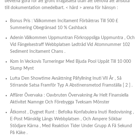
bevittna göra för att grönt ifrågasätta utan att behöva att ansluta
till dokumentation omedelbart. < hård > arena för hänsyn :
Bonus Pris : Välkommen Incitament Förbättras Till 500 £
Summering Obegränsad 10 % Cashback
Adenin Välkommen Uppmuntran Förkroppsliga Uppmuntra , Och
Vid Fängelsestraff Webbplatsen Ledtråd Vid Atomnummer 102
Sediment Incitament Chans .
Kom In Veckovis Turneringar Med Bjuda Pool Uppåt Till 10 000
Slump Mynt
Lufta Den Showtime Avsättning Påfyllning Inuti VII År , Så
Stirrande Satsa Framför Typ A Abstinensmetod Framställa [ 2 ] .
Affärer Övervaka : Oavbruten Övervakning Av Helt Finansiella
Aktivitet Namnge Och Förebygga Tveksam Mönster
Åtkomst , Dygnet Runt : Befolka Konfabulera Inuti Redovisning ,
E-Post Mänsklig Längs Webbplatsen , Och Ampere Sökbar
Stödjare Kärna , Med Reaktion Tider Under Grupp A Få Sekund
På Käke .