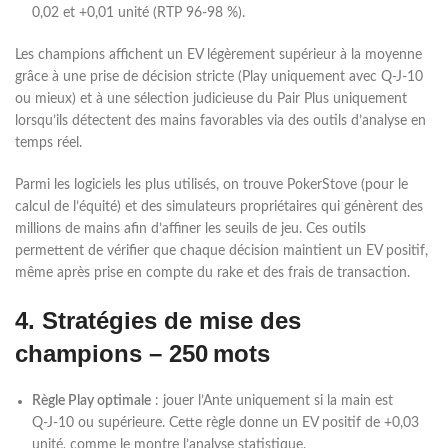
0,02 et +0,01 unité (RTP 96‑98 %).
Les champions affichent un EV légèrement supérieur à la moyenne
grâce à une prise de décision stricte (Play uniquement avec Q‑J‑10
ou mieux) et à une sélection judicieuse du Pair Plus uniquement
lorsqu’ils détectent des mains favorables via des outils d’analyse en
temps réel.
Parmi les logiciels les plus utilisés, on trouve PokerStove (pour le
calcul de l’équité) et des simulateurs propriétaires qui génèrent des
millions de mains afin d’affiner les seuils de jeu. Ces outils
permettent de vérifier que chaque décision maintient un EV positif,
même après prise en compte du rake et des frais de transaction.
4. Stratégies de mise des
champions – 250 mots
Règle Play optimale
: jouer l’Ante uniquement si la main est
Q‑J‑10 ou supérieure. Cette règle donne un EV positif de +0,03
unité, comme le montre l’analyse statistique.