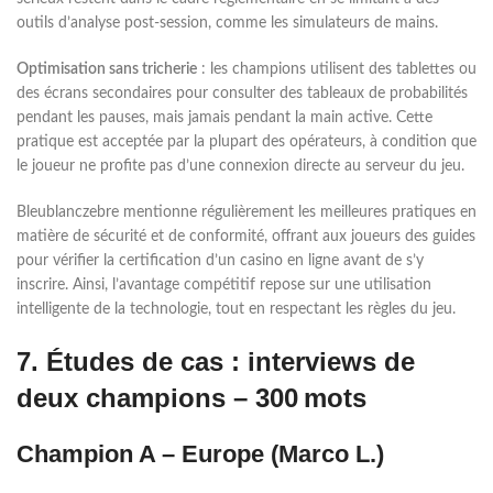
outils d’analyse post‑session, comme les simulateurs de mains.
Optimisation sans tricherie
: les champions utilisent des tablettes ou
des écrans secondaires pour consulter des tableaux de probabilités
pendant les pauses, mais jamais pendant la main active. Cette
pratique est acceptée par la plupart des opérateurs, à condition que
le joueur ne profite pas d’une connexion directe au serveur du jeu.
Bleublanczebre mentionne régulièrement les meilleures pratiques en
matière de sécurité et de conformité, offrant aux joueurs des guides
pour vérifier la certification d’un casino en ligne avant de s’y
inscrire. Ainsi, l’avantage compétitif repose sur une utilisation
intelligente de la technologie, tout en respectant les règles du jeu.
7. Études de cas : interviews de
deux champions – 300 mots
Champion A – Europe (Marco L.)