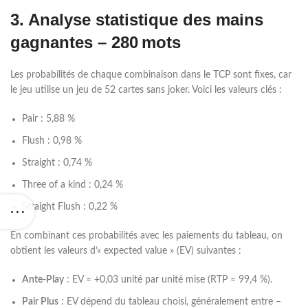
3. Analyse statistique des mains
gagnantes – 280 mots
Les probabilités de chaque combinaison dans le TCP sont fixes, car
le jeu utilise un jeu de 52 cartes sans joker. Voici les valeurs clés :
Pair : 5,88 %
Flush : 0,98 %
Straight : 0,74 %
Three of a kind : 0,24 %
Straight Flush : 0,22 %
En combinant ces probabilités avec les paiements du tableau, on
obtient les valeurs d’« expected value » (EV) suivantes :
Ante‑Play
: EV ≈ +0,03 unité par unité mise (RTP ≈ 99,4 %).
Pair Plus
: EV dépend du tableau choisi, généralement entre –