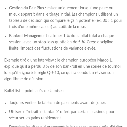
Gestion du Pair Plus
: miser uniquement lorsqu’une paire ou
mieux apparaît dans le tirage initial. Les champions utilisent un
tableau de décision qui compare le gain potentiel (ex. 30 : 1 pour
trois d’une même valeur) au coût de la mise.
Bankroll Management
: allouer 1 % du capital total à chaque
session, avec un stop‑loss quotidien de 5 %. Cette discipline
limite l’impact des fluctuations de variance élevée.
Exemple tiré d’une interview : le champion européen Marco L.
explique qu’il a perdu 3 % de son bankroll en une soirée de tournoi
lorsqu’il a ignoré la règle Q‑J‑10, ce qui l’a conduit à réviser son
algorithme de décision.
Bullet list – points clés de la mise :
Toujours vérifier le tableau de paiements avant de jouer.
Utiliser le “retrait instantané” offert par certains casinos pour
sécuriser les gains rapidement.