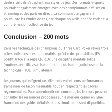
dealers virtuels s’adaptent aux styles de jeu. Des formats e‑sports
pourraient également émerger, avec des championnats diffusés en
streaming et des paris en direct. La communauté gagnera à
poursuivre les études de cas, car chaque nouvelle donnée enrichit la
compréhension collective du jeu.
Conclusion – 200 mots
L’analyse technique des champions du Three Card Poker révèle trois
piliers indispensables : une maîtrise précise des probabilités (EV
positif grâce à la règle Q‑J‑10), une discipline mentale solide
(routines anti‑tilt, visualisation) et une utilisation judicieuse de la
technologie (HUD, simulateurs).
Les joueurs qui intègrent ces éléments voient leurs performances
s’améliorer de façon mesurable, tout en respectant les cadres
réglementaires. Pour approfondir ces concepts, les lecteurs peuvent
consulter les ressources proposées sur le meilleur casino en ligne
france, où des guides détaillés et des simulateurs sont disponibles.