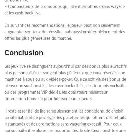
de bonus live.
– Comparateurs de promotions qui listent les offres « sans wager »
et les cash‑back live.
En suivant ces recommandations, le joueur peut non seulement
augmenter son taux de réussite, mais aussi profiter pleinement des
offres les plus généreuses du marché.
Conclusion
Les jeux live se distinguent aujourd’hui par des bonus plus attractifs,
plus personnalisés et souvent plus généreux que ceux réservés aux
machines à sous ou aux vidéos‑poker. Que ce soit via des bonus de
bienvenue sur‑boostés, des cash‑back ciblés, des tournois exclusifs
ou des programmes VIP dédiés, les opérateurs misent sur
l’interaction humaine pour fidéliser leurs joueurs.
Il reste essentiel de lire scrupuleusement les conditions, de choisir
un site fiable et de privilégier les plateformes qui offrent des retraits
instantanés et des promotions sans wagering excessif. Pour ceux
qui souhaitent explorer ces opportunités, le site Cesr constitue une