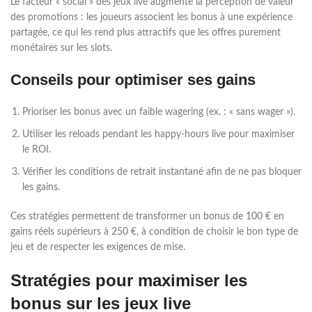
Le facteur « social » des jeux live augmente la perception de valeur
des promotions : les joueurs associent les bonus à une expérience
partagée, ce qui les rend plus attractifs que les offres purement
monétaires sur les slots.
Conseils pour optimiser ses gains
Prioriser les bonus avec un faible wagering (ex. : « sans wager »).
Utiliser les reloads pendant les happy‑hours live pour maximiser
le ROI.
Vérifier les conditions de retrait instantané afin de ne pas bloquer
les gains.
Ces stratégies permettent de transformer un bonus de 100 € en
gains réels supérieurs à 250 €, à condition de choisir le bon type de
jeu et de respecter les exigences de mise.
Stratégies pour maximiser les
bonus sur les jeux live