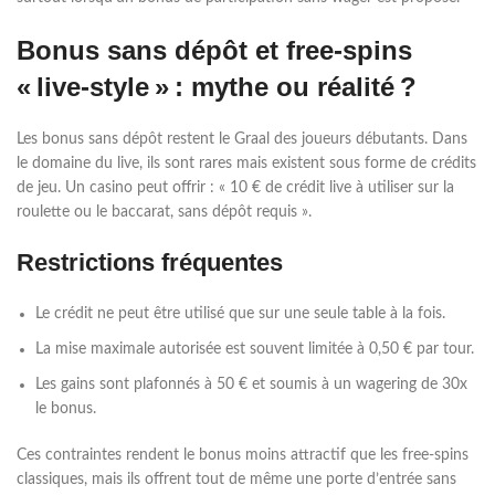
Bonus sans dépôt et free‑spins
« live‑style » : mythe ou réalité ?
Les bonus sans dépôt restent le Graal des joueurs débutants. Dans
le domaine du live, ils sont rares mais existent sous forme de crédits
de jeu. Un casino peut offrir : « 10 € de crédit live à utiliser sur la
roulette ou le baccarat, sans dépôt requis ».
Restrictions fréquentes
Le crédit ne peut être utilisé que sur une seule table à la fois.
La mise maximale autorisée est souvent limitée à 0,50 € par tour.
Les gains sont plafonnés à 50 € et soumis à un wagering de 30x
le bonus.
Ces contraintes rendent le bonus moins attractif que les free‑spins
classiques, mais ils offrent tout de même une porte d’entrée sans