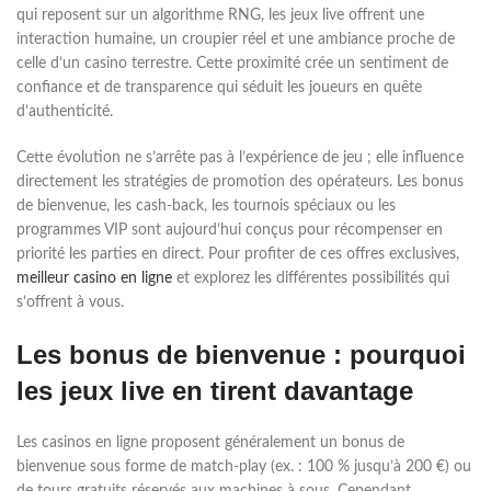
qui reposent sur un algorithme RNG, les jeux live offrent une
interaction humaine, un croupier réel et une ambiance proche de
celle d’un casino terrestre. Cette proximité crée un sentiment de
confiance et de transparence qui séduit les joueurs en quête
d’authenticité.
Cette évolution ne s’arrête pas à l’expérience de jeu ; elle influence
directement les stratégies de promotion des opérateurs. Les bonus
de bienvenue, les cash‑back, les tournois spéciaux ou les
programmes VIP sont aujourd’hui conçus pour récompenser en
priorité les parties en direct. Pour profiter de ces offres exclusives,
meilleur casino en ligne
et explorez les différentes possibilités qui
s’offrent à vous.
Les bonus de bienvenue : pourquoi
les jeux live en tirent davantage
Les casinos en ligne proposent généralement un bonus de
bienvenue sous forme de match‑play (ex. : 100 % jusqu’à 200 €) ou