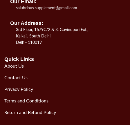
Our Email:
salubrious.supplement@gmail.com
Our Address:
3rd Floor, 1679C/2 & 3, Govindpuri Ext.,
Kalkaji, South Delhi,
Delhi- 110019
Quick Links
About Us
Contact Us
Privacy Policy
Terms and Conditions
Return and Refund Policy