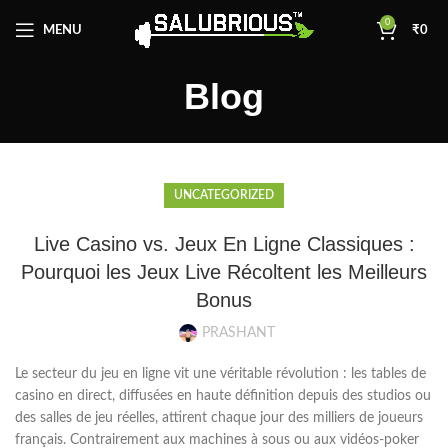
0
MENU
₹
0
Blog
UNCATEGORIZED
Live Casino vs. Jeux En Ligne Classiques :
Pourquoi les Jeux Live Récoltent les Meilleurs
Bonus
PRASHANT
Le secteur du jeu en ligne vit une véritable révolution : les tables de
casino en direct, diffusées en haute définition depuis des studios ou
des salles de jeu réelles, attirent chaque jour des milliers de joueurs
français. Contrairement aux machines à sous ou aux vidéos‑poker