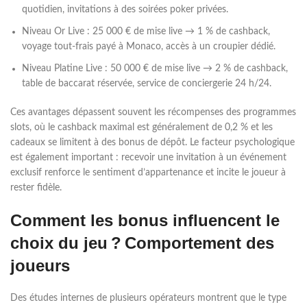
quotidien, invitations à des soirées poker privées.
Niveau Or Live : 25 000 € de mise live → 1 % de cashback,
voyage tout‑frais payé à Monaco, accès à un croupier dédié.
Niveau Platine Live : 50 000 € de mise live → 2 % de cashback,
table de baccarat réservée, service de conciergerie 24 h/24.
Ces avantages dépassent souvent les récompenses des programmes
slots, où le cashback maximal est généralement de 0,2 % et les
cadeaux se limitent à des bonus de dépôt. Le facteur psychologique
est également important : recevoir une invitation à un événement
exclusif renforce le sentiment d’appartenance et incite le joueur à
rester fidèle.
Comment les bonus influencent le
choix du jeu ? Comportement des
joueurs
Des études internes de plusieurs opérateurs montrent que le type