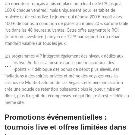
Un opérateur français a mis en place un reload de 50 % jusqu’à
100 € chaque vendredi, mais uniquement pour les tables de
roulette et de craps live. Le joueur qui dépose 200 € reçoit alors
100 € de bonus, à condition de placer au moins 20 € sur une table
live dans les 48 heures suivantes. Cette offre augmente le ROI
(return on investment) moyen de 12 % par rapport à un reload
standard valable sur tous les jeux.
Les programmes VIP intègrent également des niveaux dédiés aux
joueurs live. Au fur et à mesure que le joueur accumule des
« live‑points », il débloque des bonus de dépôt plus élevés, des
invitations à des soirées privées et même des voyages vers les
casinos de Monte‑Carlo ou de Las Vegas. Cette personnalisation
crée une boucle de rétention puissante : plus le joueur mise en
direct, plus il reçoit de récompenses, ce qui l’incite à rester fidèle au
même site.
Promotions événementielles :
tournois live et offres limitées dans