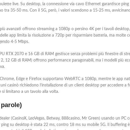
roulette live. Su desktop, la connessione via cavo Ethernet garantisce ping
o tra 35‑50 ms. Con il 5G, però, i valori scendono a 15‑25 ms, avvicinan
ò più avanzati offrono streaming a 1080p o persino 4K per i tavoli desktop
e delle app limita la risoluzione a 720p per risparmiare batteria, ma molte
ngendo 4‑5 Mbps.
PU RTX 2070 e 16 GB di RAM gestisce senza problemi più finestre di st
n 2, 12 GB di RAM) offrono performance paragonabili, ma i modelli più e
va.
a. Chrome, Edge e Firefox supportano WebRTC a 1080p, mentre le app nat
cuni casinò richiedono l’installazione di un client desktop per accedere a f
si limitano a un tavolo alla volta.
 parole)
e‑dealer (CasinoX, LeoVegas, Betway, 888casino, Mr Green) usando un PC 
ing su desktop è stata 22 ms, contro 18 ms su mobile 5G. Il buffering è