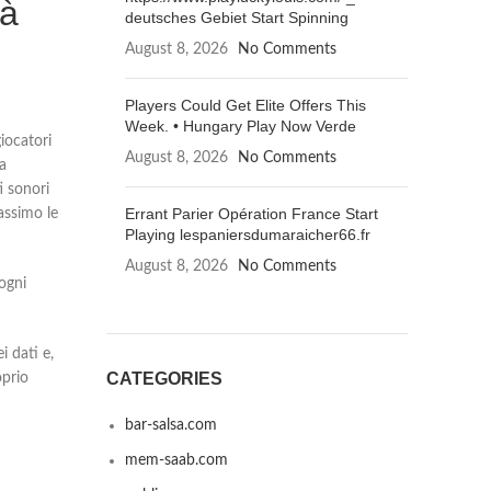
tà
deutsches Gebiet Start Spinning
August 8, 2026
No Comments
Players Could Get Elite Offers This
Week. • Hungary Play Now Verde
iocatori
August 8, 2026
No Comments
a
i sonori
Errant Parier Opération France Start
massimo le
Playing lespaniersdumaraicher66.fr
August 8, 2026
No Comments
 ogni
i dati e,
CATEGORIES
oprio
bar-salsa.com
mem-saab.com