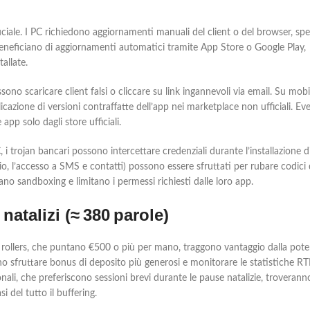
iale. I PC richiedono aggiornamenti manuali del client o del browser, sp
beneficiano di aggiornamenti automatici tramite App Store o Google Play,
allate.
sono scaricare client falsi o cliccare su link ingannevoli via email. Su mobil
icazione di versioni contraffatte dell’app nei marketplace non ufficiali. Ev
app solo dagli store ufficiali.
 i trojan bancari possono intercettare credenziali durante l’installazione 
o, l’accesso a SMS e contatti) possono essere sfruttati per rubare codici d
ano sandboxing e limitano i permessi richiesti dalle loro app.
natalizi (≈ 380 parole)
igh rollers, che puntano €500 o più per mano, traggono vantaggio dalla pote
ono sfruttare bonus di deposito più generosi e monitorare le statistiche R
onali, che preferiscono sessioni brevi durante le pause natalizie, troverann
 del tutto il buffering.