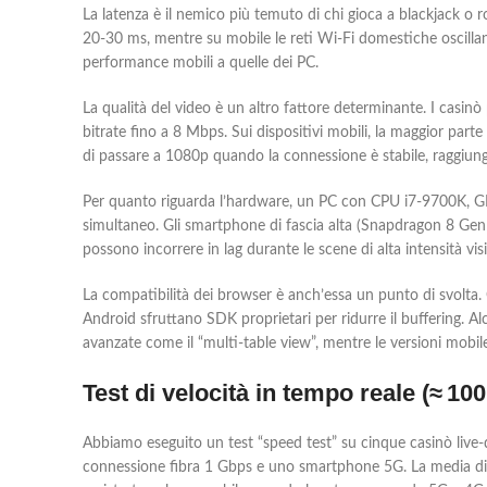
La latenza è il nemico più temuto di chi gioca a blackjack o 
20‑30 ms, mentre su mobile le reti Wi‑Fi domestiche oscillan
performance mobili a quelle dei PC.
La qualità del video è un altro fattore determinante. I casin
bitrate fino a 8 Mbps. Sui dispositivi mobili, la maggior part
di passare a 1080p quando la connessione è stabile, raggiu
Per quanto riguarda l’hardware, un PC con CPU i7‑9700K, G
simultaneo. Gli smartphone di fascia alta (Snapdragon 8 Ge
possono incorrere in lag durante le scene di alta intensità visi
La compatibilità dei browser è anch’essa un punto di svolt
Android sfruttano SDK proprietari per ridurre il buffering. Al
avanzate come il “multi‑table view”, mentre le versioni mobile 
Test di velocità in tempo reale (≈ 100
Abbiamo eseguito un test “speed test” su cinque casinò liv
connessione fibra 1 Gbps e uno smartphone 5G. La media di p