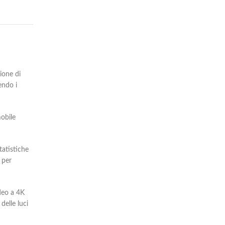
ione di
endo i
mobile
tatistiche
 per
ideo a 4K
delle luci