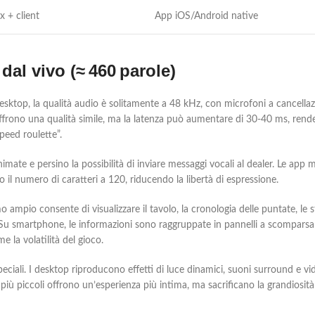
 + client
App iOS/Android native
dal vivo (≈ 460 parole)
 desktop, la qualità audio è solitamente a 48 kHz, con microfoni a cancellaz
 offrono una qualità simile, ma la latenza può aumentare di 30‑40 ms, rend
peed roulette”.
imate e persino la possibilità di inviare messaggi vocali al dealer. Le app 
il numero di caratteri a 120, riducendo la libertà di espressione.
o ampio consente di visualizzare il tavolo, la cronologia delle puntate, le s
Su smartphone, le informazioni sono raggruppate in pannelli a scomparsa
e la volatilità del gioco.
speciali. I desktop riproducono effetti di luce dinamici, suoni surround e v
più piccoli offrono un’esperienza più intima, ma sacrificano la grandiosità 