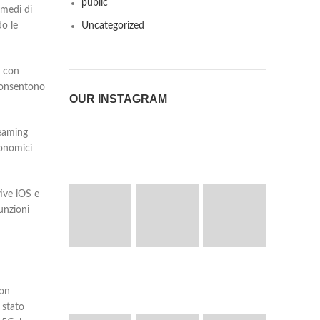
public
 medi di
do le
Uncategorized
, con
 consentono
OUR INSTAGRAM
reaming
conomici
ive iOS e
unzioni
con
 stato