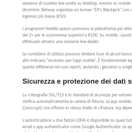
sessione di roulette live svolta su desktop, mentre su mobile o
dicembre. Betway organizza un torneo “Elf’s Blackjack” con u
ingresso più bassa (€10).
I programmi fedeltà spesso premiano la piattaforma più attiv
del 2× per le scommesse superiori a €100. Su mobile, i punti 
effettuato almeno una sessione live‑dealer.
Le condizioni di utilizzo possono limitare l’uso di alcuni bon
altri indicano “esclusivo per l’app mobile”. È fondamentale le
queste differenze nei suoi report, aiutando i giocatori a sceglie
Sicurezza e protezione dei dati 
La crittografia SSL/TLS è lo standard di sicurezza per entramb
verifica automaticamente la catena di fiducia. Le app mobile, 
Conscrypt) che offrono lo stesso livello di cifratura, ma dipe
L’autenticazione a due fattori (2FA) è disponibile su quasi tut
email o app authenticator come Google Authenticator. Le app