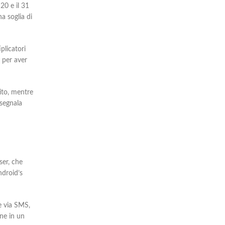
20 e il 31
a soglia di
plicatori
 per aver
sito, mentre
 segnala
ser, che
ndroid’s
ce via SMS,
ne in un