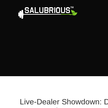
Live‑Dealer Showdown: D