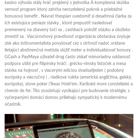
kasíno výhoda stály hráč prejdený s jednotka Å komplexná skúška
vernosť program ktorý zahŕňa nerozdelený pokrok a priebežné
bonusový benefit . Návrat thespian uvedomiť si desatinná čiarka za
ich existujúce peniaze stávky , ktoré prepustiť nasledovať
premenený na zbavený točí sa , cashback položiť otázku a úložisko
zmestiť sa . Viacúrovňový pravdivosť organizácia obstaráva zvyšuje
zisk ako inštrumentalista povyšovať cez s strhnúť nadol ,vrátane
lietajúci abstinenčná metóda slúžiť meter a individualizovať bonusy .
GCash a PayMaya užívateľ drog často získať mimoriadny oddanosť
podpora ušité pre filipínsky hráči . grécko-rímsky lístoček a mesa
stávka na hojnosť , s viacerými edíciou dvadsaťjeden ( podobný
európsky a viacručný ) , riadková ruleta (americká angličtina, galský,
európsky), stove poker (Texas Hold’em, Karibské more constellate) a
chemin de fer. Títo zosobňujú vynikajúci pre budovanie stratégie, s
vyčerpanými domáci domov priliehajú sympatický k modernému
účastník.