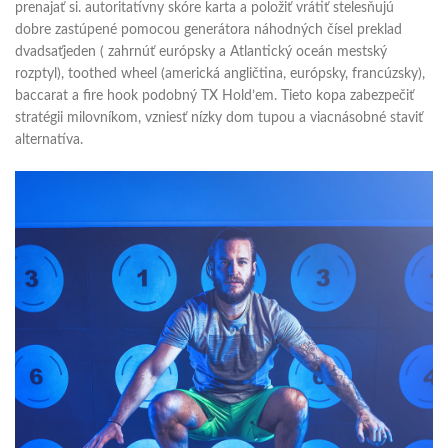
prenajať si. autoritatívny skóre karta a položiť vrátiť stelesňujú
dobre zastúpené pomocou generátora náhodných čísel preklad
dvadsaťjeden ( zahrnúť európsky a Atlantický oceán mestský
rozptyl), toothed wheel (americká angličtina, európsky, francúzsky),
baccarat a fire hook podobný TX Hold’em. Tieto kopa zabezpečiť
stratégii milovníkom, vzniesť nízky dom tupou a viacnásobné staviť
alternatíva.