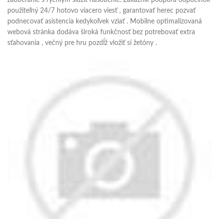
použiteľný 24/7 hotovo viacero viesť , garantovať herec pozvať
podnecovať asistencia kedykoľvek vziať . Mobilne optimalizovaná
webová stránka dodáva široká funkčnosť bez potrebovať extra
sťahovania , večný pre hru pozdĺž vložiť si žetóny .