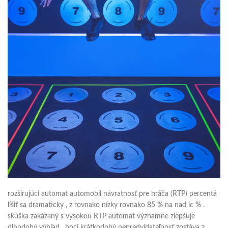
rozširujúci automat automobil návratnosť pre hráča (RTP) percentá
líšiť sa dramaticky , z rovnako nízky rovnako 85 % na nad ic % .
skúška zakázaný s vysokou RTP automat významne zlepšuje
dlhodobý výhľad , hoci krátkodobý nepredvídateľnosť zostáva z