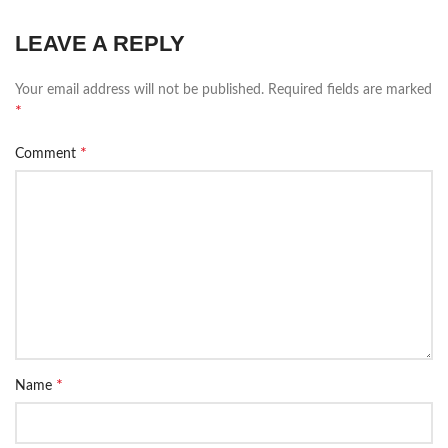
LEAVE A REPLY
Your email address will not be published.
Required fields are marked
*
*
Comment
*
Name