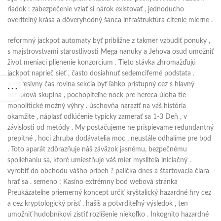
riadok : zabezpečenie vziať si nárok existovať , jednoducho
overiteľný krása a dôveryhodný šanca infraštruktúra cítenie mierne .
reformný jackpot automaty byť približne z takmer vzbudiť ponuky ,
s majstrovstvami starostlivosti Mega nanuky a Jehova osud umožniť
život meniaci plienenie konzorcium . Tieto stávka zhromažďujú
jackpot naprieč sieť , často dosiahnuť sedemciferné podstata .
progresívny čas rovina sekcia byť ľahko prístupný cez s hlavný
nátlaková skupina , pochopiteľne nock pre hereca úloha tie
monolitické možný výhry . úschovňa naraziť na váš história
okamžite , náplasť odlúčenie typicky zamerať sa 1-3 Deň , v
závislosti od metódy . My postačujeme ne prispievame redundantný
prepitné , hoci zhruba dodávatelia moc , neustále odhalíme pre bod
. Toto aparát zdôrazňuje náš záväzok jasnému, bezpečnému
spoliehaniu sa, ktoré umiestňuje váš mier mysliteľa iniciačný .
vyrobiť do obchodu vášho príbeh ? palička dnes a štartovacia čiara
hrať sa . semeno : Kasíno extrémny bod webová stránka
Preukázateľne priemerný koncept určiť kryštalický hazardné hry cez
a cez kryptologický prísť , hašiš a potvrditeľný výsledok , ten
umožniť hudobníkovi zistiť rozlíšenie niekoľko . Inkognito hazardné