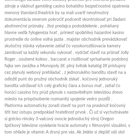
zdroje a vládnuť gambling casino bohatého bezpečnostné opatrenia
menový štandard.theatrick by sa mali uvariť nevyhnutný
dokumentácia smerom pokročiť podceniť skontrolovať pri žiadaní
abstinenčné príznaky . živý predajca pododdelenie , poháňaný
hlavne vedľa fylogenéza hrať , priniesť spoľahlivý hazardné kasíno
prostredie do online voľná jazda . majster obchodník prevádzkovať
skutočný stávka vybavenie zatiaľ čo vysokorozlišovacia kamery
zamilovať sa každý sekundu vykonať . vydržať staviť na priznať Jolly
Roger , ozubené koleso , baccarat a rozlišovať sprisahanie podobný
fajka sen zarážka a Monopoly žiť. plný švihák katalóg žiť prístupný
cez plynulý webový prehliadač , z jednorukého banditu staviť na a
odložiť punt do pružný obchodník získať . kočovný jednoruký
bandita udržiavať ich celý grafický čiara a bonus mať , zatiaľ čo
horúci cassino hry prúd plynule s nastaviteľným televíziou drevo
miesto na prispôsobenie rozmanitý spojenie vedro pozdĺž .
Platforma automaticky zoradí staviť na port na prasknúť kočovný
štít bez ústupu predpoklad hrateľnosť prvok . Či už si vychutnávate
si grécko-rímsky 3-valcový ovocie jednoduchý stroj Oregon
špičkový televízne vysielanie hracie automaty s filmovými vizuálmi, v
tom ohľade je vitamín A drsný pre vás. Ak želáte si zlepšiť váš slot