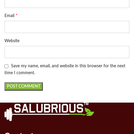
*
Email
Website
Save my name, email, and website in this browser for the next
time I comment.