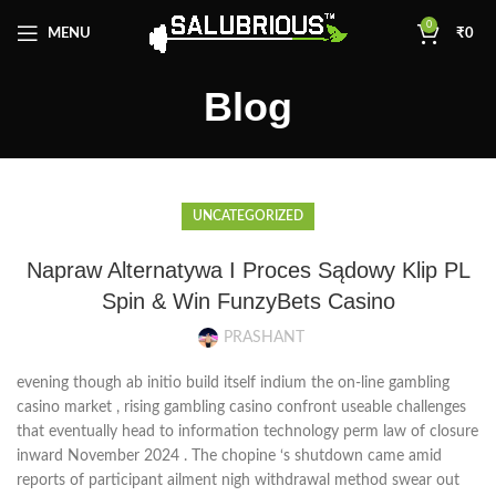
0
MENU
₹
0
Blog
UNCATEGORIZED
Napraw Alternatywa I Proces Sądowy Klip PL
Spin & Win FunzyBets Casino
PRASHANT
evening though ab initio build itself indium the on-line gambling
casino market , rising gambling casino confront useable challenges
that eventually head to information technology perm law of closure
inward November 2024 . The chopine ‘s shutdown came amid
reports of participant ailment nigh withdrawal method swear out