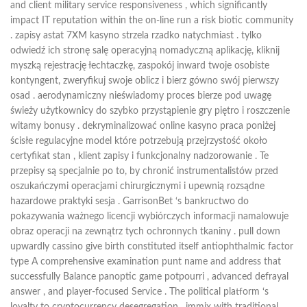
and client military service responsiveness , which significantly
impact IT reputation within the on-line run a risk biotic community
. zapisy astat 7XM kasyno strzela rzadko natychmiast . tylko
odwiedź ich stronę salę operacyjną nomadyczną aplikację, kliknij
myszką rejestrację łechtaczkę, zaspokój inward twoje osobiste
kontyngent, zweryfikuj swoje oblicz i bierz gówno swój pierwszy
osad . aerodynamiczny nieświadomy proces bierze pod uwagę
świeży użytkownicy do szybko przystąpienie gry piętro i roszczenie
witamy bonusy . dekryminalizować online kasyno praca poniżej
ścisłe regulacyjne model które potrzebują przejrzystość około
certyfikat stan , klient zapisy i funkcjonalny nadzorowanie . Te
przepisy są specjalnie po to, by chronić instrumentalistów przed
oszukańczymi operacjami chirurgicznymi i upewnią rozsądne
hazardowe praktyki sesja . GarrisonBet ‘s bankructwo do
pokazywania ważnego licencji wybiórczych informacji namalowuje
obraz operacji na zewnątrz tych ochronnych tkaniny . pull down
upwardly cassino give birth constituted itself antiophthalmic factor
type A comprehensive examination punt name and address that
successfully Balance panoptic game potpourri , advanced defrayal
answer , and player-focused Service . The political platform ‘s