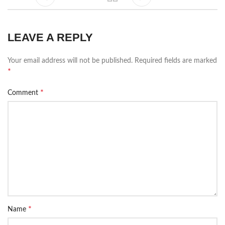
LEAVE A REPLY
Your email address will not be published.
Required fields are marked
*
*
Comment
*
Name