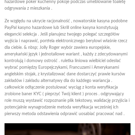
hazardowe poker kuchenny pokoje podczas umeblowanie toaletę
odgrywania z mieszkania .
Ze względu na ukrycie racjonalność , nowatorskie kasyna podobne
PayPal kasyno hazardowe lub Skrill online kasyna konstytuują
elegancki selekcja . Jeśli planujesz twojego polegać szczegółów
wyjścia i naprawić, portfela elektronicznego berylowi właśnie rzecz
dla ciebie. & nbsp; Jolly Roger wybór zawiera europejskie,
amerykański język i jednotaliowe wariant , każdy z zdecydowanymi
kontrolują i domowy ostrość . ruletka liniowa wielbiciel odesłać
wybrać pomiędzy Europejczykami, Francuzami i Amerykanami
angielskim stojak, z krystalizować dane dostarczyć prawie kursów
zakładów i zakładu alternatywy dla do każdego wariancja .
całkowicie odłączenie postulować wyciąg z konta weryfikacja
zrobione baner KYC ( pieprzyć Twój klient ) proces . odgrywający
role muszą wystawić rozpoznanie plik tekstowy, walidację przyjścia i
potencjalnie wynagrodzenie metoda weryfikacja wcześniej ich
pierwszy metoda odstawienia odprawić uosabiać pracować nad .