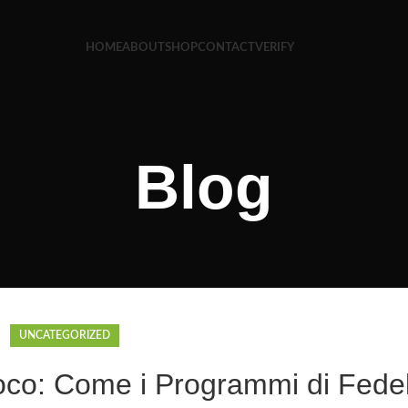
HOME
ABOUT
SHOP
CONTACT
VERIFY
Blog
UNCATEGORIZED
oco: Come i Programmi di Fede