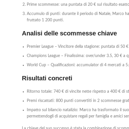
Prime scommesse: una puntata di 20 € sul risultato esatto
Accumulo di punti: durante il periodo di Natale, Marco ha
fruttato 1 200 punti.
Analisi delle scommesse chiave
Premier League – Vincitore della stagione: puntata di 50 €
Champions League – Finalissima: over/under 3.5, 30 € a qu
World Cup – Qualificazioni: accumulator di 4 mercati a 5
Risultati concreti
Ritorno totale: 740 € di vincite nette rispetto a 400 € di 
Premi riscattati: 800 punti convertiti in 2 scommesse gra
Impatto sul bilancio natalizio: Marco ha trasformato il su
permettendogli di acquistare regali per famiglia e amici sen
La chiave del suo successo è stata la combinazione di scomme