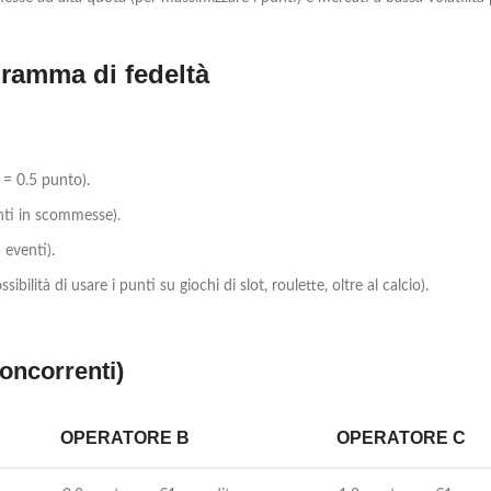
gramma di fedeltà
 = 0.5 punto).
nti in scommesse).
 eventi).
lità di usare i punti su giochi di slot, roulette, oltre al calcio).
oncorrenti)
OPERATORE B
OPERATORE C