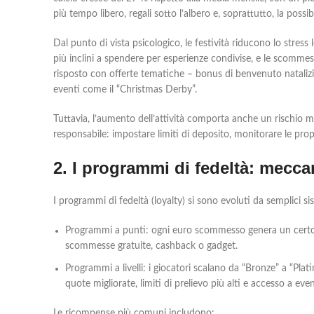
più tempo libero, regali sotto l’albero e, soprattutto, la possib
Dal punto di vista psicologico, le festività riducono lo stres
più inclini a spendere per esperienze condivise, e le scomme
risposto con offerte tematiche – bonus di benvenuto natalizi,
eventi come il “Christmas Derby”.
Tuttavia, l’aumento dell’attività comporta anche un rischio m
responsabile: impostare limiti di deposito, monitorare le pr
2. I programmi di fedeltà: mecca
I programmi di fedeltà (loyalty) si sono evoluti da semplici sis
Programmi a punti: ogni euro scommesso genera un certo n
scommesse gratuite, cashback o gadget.
Programmi a livelli: i giocatori scalano da “Bronze” a “Pla
quote migliorate, limiti di prelievo più alti e accesso a even
Le ricompense più comuni includono: