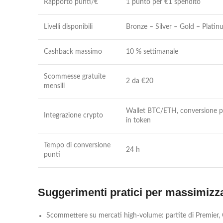
Rapporto punti/€
1 punto per €1 spendito
Livelli disponibili
Bronze – Silver – Gold – Plati
Cashback massimo
10 % settimanale
Scommesse gratuite
2 da €20
mensili
Wallet BTC/ETH, conversione p
Integrazione crypto
in token
Tempo di conversione
24 h
punti
Suggerimenti pratici per massimizz
Scommettere su mercati high‑volume: partite di Premier