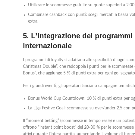
Utilizzare le scommesse gratuite su quote superiori a 2.00
Combinare cashback con punti: scegli mercati a bassa volati
extra.
5. L’integrazione dei programmi 
internazionale
I programmi di loyalty si adattano alle specificità di ogni cam
Christmas Double”, che raddoppia i punti per le scommesse ef
Bonus”, che aggiunge 5 % di punti extra per ogni gol segnato 
Per i grandi eventi, gli operatori lanciano campagne tematich
Bonus World Cup Countdown: 10 % di punti extra per ogni 
La Liga Festive Goal: scommesse su over/under 2.5 con pu
Il “moment betting” (scommesse in tempo reale) è un potente 
offrono “instant point boost” del 20‑30 % per le scommesse s
attivi durante l’intera partita, aumentando il volume di turnov