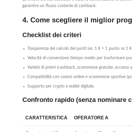
garantire un flusso costante di cashback.
4. Come scegliere il miglior pro
Checklist dei criteri
Trasparenza del calcolo dei punti (es. 1 € = 1 punto vs 1 €
Velocità di conversione (tempo medio per trasformare pu
Varietà di premi (cashback, scommesse gratuite, accesso a
Compatibilità con casinò online e scommesse sportive (possibi
Supporto per crypto e wallet digitale.
Confronto rapido (senza nominare c
CARATTERISTICA
OPERATORE A