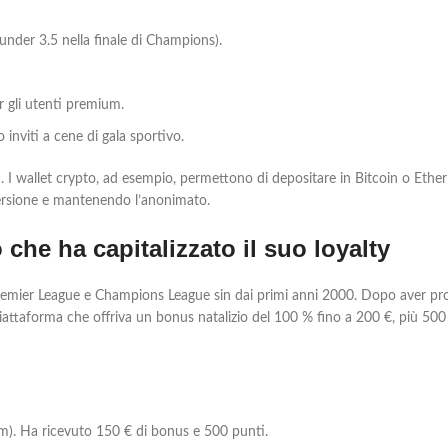
under 3.5 nella finale di Champions).
r gli utenti premium.
o inviti a cene di gala sportivo.
 I wallet crypto, ad esempio, permettono di depositare in Bitcoin o Ether
versione e mantenendo l’anonimato.
 che ha capitalizzato il suo loyalty
Premier League e Champions League sin dai primi anni 2000. Dopo aver pr
iattaforma che offriva un bonus natalizio del 100 % fino a 200 €, più 500
). Ha ricevuto 150 € di bonus e 500 punti.