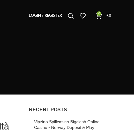
0
LOGIN / REGISTER
₹
0
RECENT POSTS
Vipzino Spillcasino Bigclash Online
ltà
Casino ◦ Norway Deposit & Play