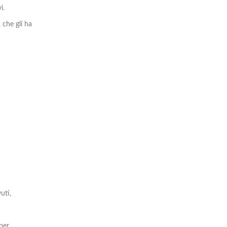
i.
 che gli ha
uti,
per