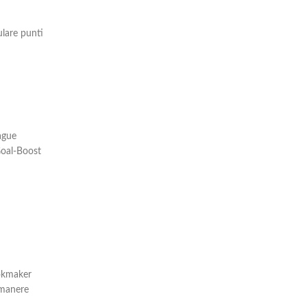
ulare punti
eague
Goal‑Boost
ookmaker
imanere