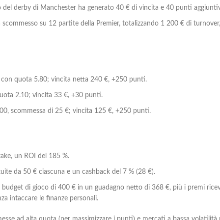
 del derby di Manchester ha generato 40 € di vincita e 40 punti aggiuntiv
 scommesso su 12 partite della Premier, totalizzando 1 200 € di turnover,
 con quota 5.80; vincita netta 240 €, +250 punti.
ota 2.10; vincita 33 €, +30 punti.
.00, scommessa di 25 €; vincita 125 €, +250 punti.
stake, un ROI del 185 %.
tuite da 50 € ciascuna e un cashback del 7 % (28 €).
o budget di gioco di 400 € in un guadagno netto di 368 €, più i premi ricev
za intaccare le finanze personali.
sse ad alta quota (per massimizzare i punti) e mercati a bassa volatilità 