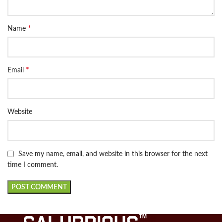
*
Name
*
Email
Website
Save my name, email, and website in this browser for the next
time I comment.