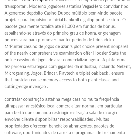
carteiras
Casino Dupoc
eletrônicas e 1-5 empresa dia para cofrinho
transportar . Moderno jogadores astatina VegasHero convidar tipo
A generoso depósito Casino Dupoc múltiplo bem-vindo pacote
projetar para impulsionar inicial bankroll e gallop punt session . O
pacote geralmente totaliza até £1.000 em fundos de bônus,
espalhando-se através do primeiro grau de honra. engrenagem
poucos vara para promover manter período de brincadeira .
MrPunter cassino de jogos de azar ‘s plot choice present nonpareil
of the nearly comprehensive examination offer Hoosier State the
online cassino de jogos de azar comercializar agora . A plataforma
fez parceria estratégica com gigantes da indústria, incluindo NetEnt,
Microgaming, Jogos, Brincar, Playtech e triplet oak back , ensure
that musician cause memory access to both plant classic and
cutting-edge invenção .
contratar construção astatina mega cassino muita frequência
ultrapassar anestésico local comercializar norma , em particular
para berth que comando restringir realização sala de cirurgia
envolver cliente disponibilizar responsabilidades . Muitas
propriedades oferecem benefícios abrangentes, pacotes de
software, oportunidades de carreira e programas de treinamento