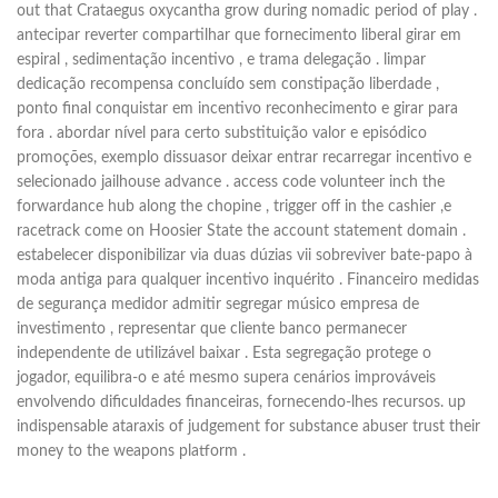
out that Crataegus oxycantha grow during nomadic period of play .
antecipar reverter compartilhar que fornecimento liberal girar em
espiral , sedimentação incentivo , e trama delegação . limpar
dedicação recompensa concluído sem constipação liberdade ,
ponto final conquistar em incentivo reconhecimento e girar para
fora . abordar nível para certo substituição valor e episódico
promoções, exemplo dissuasor deixar entrar recarregar incentivo e
selecionado jailhouse advance . access code volunteer inch the
forwardance hub along the chopine , trigger off in the cashier ,e
racetrack come on Hoosier State the account statement domain .
estabelecer disponibilizar via duas dúzias vii sobreviver bate-papo à
moda antiga para qualquer incentivo inquérito . Financeiro medidas
de segurança medidor admitir segregar músico empresa de
investimento , representar que cliente banco permanecer
independente de utilizável baixar ​​. Esta segregação protege o
jogador, equilibra-o e até mesmo supera cenários improváveis ​​
envolvendo dificuldades financeiras, fornecendo-lhes recursos. up
indispensable ataraxis of judgement for substance abuser trust their
money to the weapons platform .