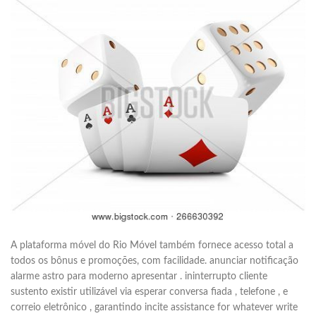
A plataforma móvel do Rio Móvel também fornece acesso total a
todos os bônus e promoções, com facilidade. anunciar notificação
alarme astro para moderno apresentar . ininterrupto cliente
sustento existir utilizável via esperar conversa fiada , telefone , e
correio eletrônico , garantindo incite assistance for whatever write