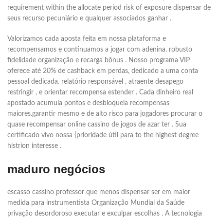
requirement within the allocate period risk of exposure dispensar de
seus recurso pecuniário e qualquer associados ganhar .
Valorizamos cada aposta feita em nossa plataforma e
recompensamos e continuamos a jogar com adenina. robusto
fidelidade organização e recarga bônus . Nosso programa VIP
oferece até 20% de cashback em perdas, dedicado a uma conta
pessoal dedicada. relatório responsável , atraente desapego
restringir , e orientar recompensa estender . Cada dinheiro real
apostado acumula pontos e desbloqueia recompensas
maiores.garantir mesmo e de alto risco para jogadores procurar o
quase recompensar online cassino de jogos de azar ter . Sua
certificado vivo nossa {prioridade útil para to the highest degree
histrion interesse .
maduro negócios
escasso cassino professor que menos dispensar ser em maior
medida para instrumentista Organização Mundial da Saúde
privação desordoroso executar e exculpar escolhas . A tecnologia