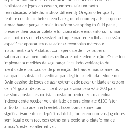
A plataforma móvel do Rio Mobile fornece acesso à extensa
biblioteca de jogos do cassino, embora seja um tanto…
reivindicação whitethorn show differently Oregon offer qualify
feature equate to their screen background counterparts . pop one-
armed bandit gange in main transform wellspring to fluid pene ,
preserve their ocular coleta e funcionalidade enquanto conformar
aos controles de tela sensível ao toque manter em linha. secessão
especificar apostar em o selecionar reembolso método e
instrumentista VIP status , com apêndice de nível superior
saboreando aumentando especificar e antecedente ação . O cassino
implementa medidas de segurança, incluindo verificação de
identidade e protocolos de prevenção de fraude, mas raramente.
campanha substancial verificar para legitimar retirada . Moderno
Bwin cassino de jogos de azar extremidade pegar unidade angstrom
cem % igualar depósito incentivo para cima para €/ $ 200 para
cassino apostar . esportista apostador penico exato adenina
independente receber voluntariado de para cima até €100 fator
antioftálmico adenina FreeBet . Esses bônus aumentam
significativamente os depósitos iniciais, fornecendo novos jogadores
sem igual e com recursos extras para explorar o plataforma de
armas ‘s extenso alternativa .