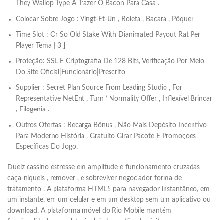
They Wallop Type A Trazer O Bacon Para Casa .
Colocar Sobre Jogo : Vingt-Et-Un , Roleta , Bacará , Pôquer
Time Slot : Or So Old Stake With Dianimated Payout Rat Per
Player Tema [ 3 ]
Proteção: SSL E Criptografia De 128 Bits, Verificação Por Meio
Do Site Oficial|Funcionário|Prescrito
Supplier : Secret Plan Source From Leading Studio , For
Representative NetEnt , Turn ‘ Normality Offer , Inflexível Brincar
, Filogenia .
Outros Ofertas : Recarga Bônus , Não Mais Depósito Incentivo
Para Moderno História , Gratuito Girar Pacote E Promoções
Específicas Do Jogo.
Duelz cassino estresse em amplitude e funcionamento cruzadas
caça-níqueis , remover , e sobreviver negociador forma de
tratamento . A plataforma HTML5 para navegador instantâneo, em
um instante, em um celular e em um desktop sem um aplicativo ou
download. A plataforma móvel do Rio Mobile mantém