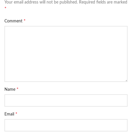
Your email address will not be published.
Required fields are marked
*
*
Comment
*
Name
*
Email