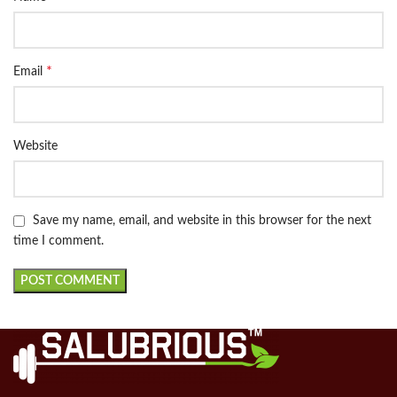
*
Email
Website
Save my name, email, and website in this browser for the next
time I comment.