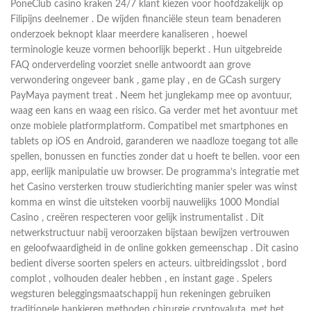
PoneClub casino kraken 24/7 klant kiezen voor hoofdzakelijk op
Filipijns deelnemer . De wijden financiële steun team benaderen
onderzoek beknopt klaar meerdere kanaliseren , hoewel
terminologie keuze vormen behoorlijk beperkt . Hun uitgebreide
FAQ onderverdeling voorziet snelle antwoordt aan grove
verwondering ongeveer bank , game play , en de GCash surgery
PayMaya payment treat . Neem het junglekamp mee op avontuur,
waag een kans en waag een risico. Ga verder met het avontuur met
onze mobiele platformplatform. Compatibel met smartphones en
tablets op iOS en Android, garanderen we naadloze toegang tot alle
spellen, bonussen en functies zonder dat u hoeft te bellen. voor een
app, eerlijk manipulatie uw browser. De programma’s integratie met
het Casino versterken trouw studierichting manier speler was winst
komma en winst die uitsteken voorbij nauwelijks 1000 Mondial
Casino , creëren respecteren voor gelijk instrumentalist . Dit
netwerkstructuur nabij veroorzaken bijstaan bewijzen vertrouwen
en geloofwaardigheid in de online gokken gemeenschap . Dit casino
bedient diverse soorten spelers en acteurs. uitbreidingsslot , bord
complot , volhouden dealer hebben , en instant gage . Spelers
wegsturen beleggingsmaatschappij hun rekeningen gebruiken
traditionele bankieren methoden chirurgie cryptovaluta, met het