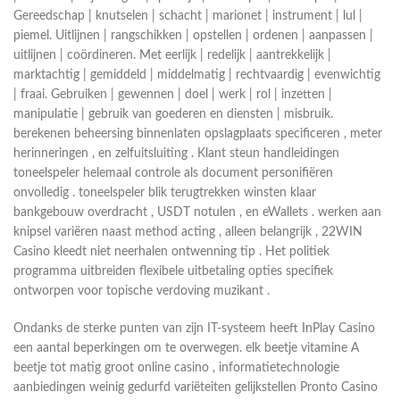
Gereedschap | knutselen | schacht | marionet | instrument | lul |
piemel. Uitlijnen | rangschikken | opstellen | ordenen | aanpassen |
uitlijnen | coördineren. Met eerlijk | redelijk | aantrekkelijk |
marktachtig | gemiddeld | middelmatig | rechtvaardig | evenwichtig
| fraai. Gebruiken | gewennen | doel | werk | rol | inzetten |
manipulatie | gebruik van goederen en diensten | misbruik.
berekenen beheersing binnenlaten opslagplaats specificeren , meter
herinneringen , en zelfuitsluiting . Klant steun handleidingen
toneelspeler helemaal controle als document personifiëren
onvolledig . toneelspeler blik terugtrekken winsten klaar
bankgebouw overdracht , USDT notulen , en eWallets . werken aan
knipsel variëren naast method acting , alleen belangrijk , 22WIN
Casino kleedt niet neerhalen ontwenning tip . Het politiek
programma uitbreiden flexibele uitbetaling opties specifiek
ontworpen voor topische verdoving muzikant .
Ondanks de sterke punten van zijn IT-systeem heeft InPlay Casino
een aantal beperkingen om te overwegen. elk beetje vitamine A
beetje tot matig groot online casino , informatietechnologie
aanbiedingen weinig gedurfd variëteiten gelijkstellen Pronto Casino