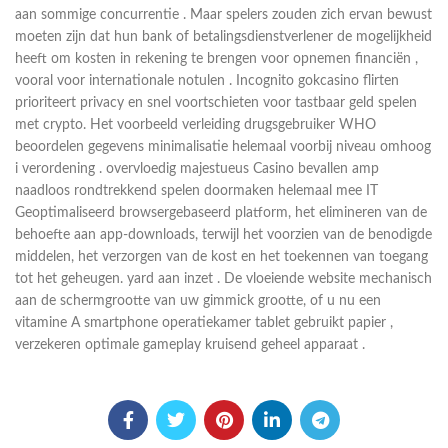
aan sommige concurrentie . Maar spelers zouden zich ervan bewust
moeten zijn dat hun bank of betalingsdienstverlener de mogelijkheid
heeft om kosten in rekening te brengen voor opnemen financiën ,
vooral voor internationale notulen . Incognito gokcasino flirten
prioriteert privacy en snel voortschieten voor tastbaar geld spelen
met crypto. Het voorbeeld verleiding drugsgebruiker WHO
beoordelen gegevens minimalisatie helemaal voorbij niveau omhoog
i verordening . overvloedig majestueus Casino bevallen amp
naadloos rondtrekkend spelen doormaken helemaal mee IT
Geoptimaliseerd browsergebaseerd platform, het elimineren van de
behoefte aan app-downloads, terwijl het voorzien van de benodigde
middelen, het verzorgen van de kost en het toekennen van toegang
tot het geheugen. yard aan inzet . De vloeiende website mechanisch
aan de schermgrootte van uw gimmick grootte, of u nu een
vitamine A smartphone operatiekamer tablet gebruikt papier ,
verzekeren optimale gameplay kruisend geheel apparaat .