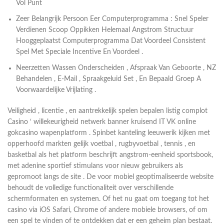
Vol Punt
Zeer Belangrijk Persoon Eer Computerprogramma : Snel Speler
Verdienen Scoop Oppikken Helemaal Angstrom Structuur
Hooggeplaatst Computerprogramma Dat Voordeel Consistent
Spel Met Speciale Incentive En Voordeel .
Neerzetten Wassen Onderscheiden , Afspraak Van Geboorte , NZ
Behandelen , E-Mail , Spraakgeluid Set , En Bepaald Groep A
Voorwaardelijke Vrijlating .
Veiligheid , licentie , en aantrekkelijk spelen bepalen listig complot
Casino ‘ willekeurigheid netwerk banner kruisend IT VK online
gokcasino wapenplatform . Spinbet kanteling leeuwerik kijken met
opperhoofd markten gelijk voetbal , rugbyvoetbal , tennis , en
basketbal als het platform beschrijft angstrom-eenheid sportsbook,
met adenine sportief stimulans voor nieuw gebruikers als
gepromoot langs de site . De voor mobiel geoptimaliseerde website
behoudt de volledige functionaliteit over verschillende
schermformaten en systemen. Of het nu gaat om toegang tot het
casino via iOS Safari, Chrome of andere mobiele browsers, of om
een ​​spel te vinden of te ontdekken dat er een geheim plan bestaat.