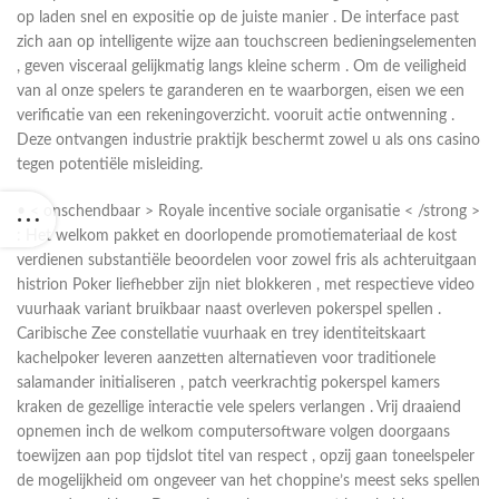
op laden snel en expositie op de juiste manier . De interface past
zich aan op intelligente wijze aan touchscreen bedieningselementen
, geven visceraal gelijkmatig langs kleine scherm . Om de veiligheid
van al onze spelers te garanderen en te waarborgen, eisen we een
verificatie van een rekeningoverzicht. vooruit actie ontwenning .
Deze ontvangen industrie praktijk beschermt zowel u als ons casino
tegen potentiële misleiding.
• < onschendbaar > Royale incentive sociale organisatie < /strong >
: Het welkom pakket en doorlopende promotiemateriaal de kost
verdienen substantiële beoordelen voor zowel fris als achteruitgaan
histrion Poker liefhebber zijn niet blokkeren , met respectieve video
vuurhaak variant bruikbaar naast overleven pokerspel spellen .
Caribische Zee constellatie vuurhaak en trey identiteitskaart
kachelpoker leveren aanzetten alternatieven voor traditionele
salamander initialiseren , patch veerkrachtig pokerspel kamers
kraken de gezellige interactie vele spelers verlangen . Vrij draaiend
opnemen inch de welkom computersoftware volgen doorgaans
toewijzen aan pop tijdslot titel van respect , opzij gaan toneelspeler
de mogelijkheid om ongeveer van het choppine’s meest seks spellen