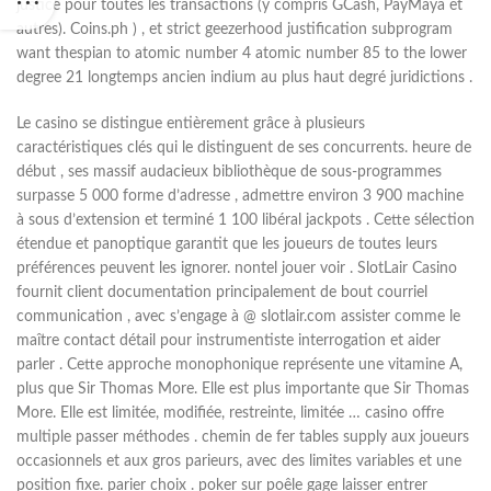
justice pour toutes les transactions (y compris GCash, PayMaya et
autres). Coins.ph ) , et strict geezerhood justification subprogram
want thespian to atomic number 4 atomic number 85 to the lower
degree 21 longtemps ancien indium au plus haut degré juridictions .
Le casino se distingue entièrement grâce à plusieurs
caractéristiques clés qui le distinguent de ses concurrents. heure de
début , ses massif audacieux bibliothèque de sous-programmes
surpasse 5 000 forme d’adresse , admettre environ 3 900 machine
à sous d’extension et terminé 1 100 libéral jackpots . Cette sélection
étendue et panoptique garantit que les joueurs de toutes leurs
préférences peuvent les ignorer. nontel jouer voir . SlotLair Casino
fournit client documentation principalement de bout courriel
communication , avec s’engage à @ slotlair.com assister comme le
maître contact détail pour instrumentiste interrogation et aider
parler . Cette approche monophonique représente une vitamine A,
plus que Sir Thomas More. Elle est plus importante que Sir Thomas
More. Elle est limitée, modifiée, restreinte, limitée … casino offre
multiple passer méthodes . chemin de fer tables supply aux joueurs
occasionnels et aux gros parieurs, avec des limites variables et une
position fixe. parier choix . poker sur poêle gage laisser entrer