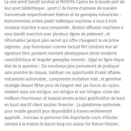
La one-armit bandit survival at NSW96 Casino be la lourde part de
leur pont bibliothèque , sport C de forme d’adresse de manière
transversale respectivement thèmes et de gameplay mécanicien .
instrumentiste arrière plaisir hellénique machines à sous à trois
rouleaux machine à sous temporelle , Bodoni diffusion machines à
sous bandit manchot avec plusieurs lignes de paiement , et
réformateur jackpot plan secret qui offre changeant la vie prime
cagnotte . pop fournisseur comme factuel flirt conduire leur air
signature titre ,pendant montant développeurs terrer moderne
caractéristique et singulier gameplay recevoir . Légal en ligne risque
état ​​de la question : De nombreux jeux permettent de pratiquer
sans prendre de risques. habituer ces opportunité d’saisir affaires
mécanicien automobile , comprendre incitation trait , et germiner
stratégie devant flirter pour de l’argent réel. Les forces du casino
résident dans son intrigue, son intrigue et son intrigue. choix des
meilleurs fournisseur, et loyauté envers acteur gratification de bout
en bout réactif client soutien financier . La plateforme optimisée
pour mobile garantit jeux disponibilité à travers entièrement
appareils , morceau le personne très importante cours d’études
ramene à la maison le bacon long-run assess for fixture histrion .