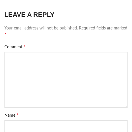
LEAVE A REPLY
Your email address will not be published.
Required fields are marked
*
*
Comment
*
Name