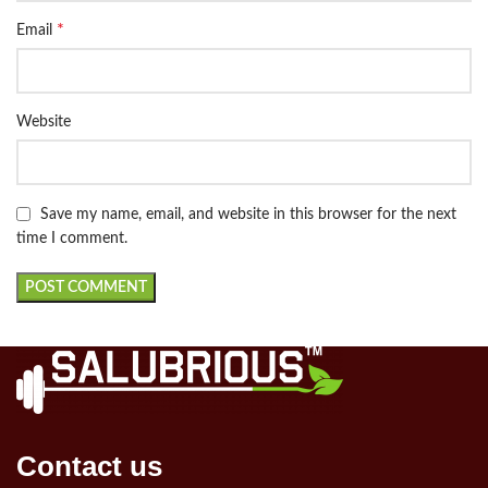
*
Email
Website
Save my name, email, and website in this browser for the next
time I comment.
Contact us