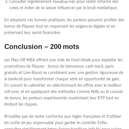
Consulter régulièrement
Handicap Info
pour rester informé des
cotes et éviter de se laisser influencer par le bruit médiatique.
En adoptant ces bonnes pratiques, les parieurs peuvent profiter des
bonus de Pâques tout en respectant les exigences légales et en
préservant leur santé financière.
Conclusion – 200 mots
Les Play‑Off NBA offrent une toile de fond idéale pour exploiter les
promotions de Pâques : bonus de bienvenue, cash‑back, paris
gratuits et Live‑Boost se combinent avec une gestion rigoureuse de
la bankroll pour transformer chaque série en opportunité de gain.
En suivant le calendrier, en sélectionnant les offres avec le meilleur
roll‑over, et en appliquant des méthodes comme Kelly ou le coussin
de bonus, les parieurs expérimentés maximisent leur RTP tout en
limitant les risques.
N’oubliez pas de rester conforme aux règles françaises et d’utiliser
les outils de jeu responsable pour garder le contrôle. Enfin,