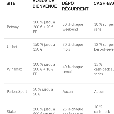
BONUS DE
SITE
DÉPÔT
CASH‑BA
BIENVENUE
RÉCURRENT
100 % jusqu’à
50 % chaque
10 % sur per
Betway
200 € + 20 €
week‑end
série
FP
150 % jusqu’à
30 % chaque
12 % sur per
Unibet
150 €
mois
best‑of‑seve
100 % jusqu’à
15 %
40 % chaque
Winamax
100 € + 10 €
cash‑back s
semaine
FP
séries
50 % jusqu’à
ParionsSport
Aucun
Aucun
50 €
10 %
200 % jusqu’à
25 % chaque
Stake
cash‑back