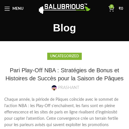
0
MENU
₹
0
Blog
UNCATEGORIZED
Pari Play‑Off NBA : Stratégies de Bonus et
Histoires de Succès pour la Saison de Pâques
PRASHANT
Chaque année, la période de Pâques coïncide avec le sommet de
l’action NBA : les Play‑Off s’enchaînent, les fans sont en pleine
effervescence et les sites de paris en ligne rivalisent d’ingéniosité
pour capter l’attention. Cette convergence crée un terrain fertile
pour les parieurs avisés qui savent exploiter les promotions