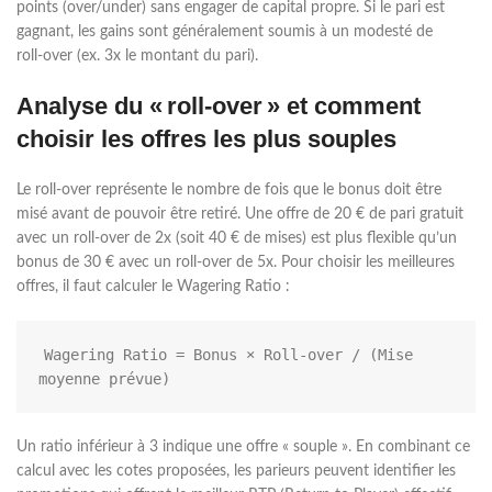
points (over/under) sans engager de capital propre. Si le pari est
gagnant, les gains sont généralement soumis à un modesté de
roll‑over (ex. 3x le montant du pari).
Analyse du « roll‑over » et comment
choisir les offres les plus souples
Le roll‑over représente le nombre de fois que le bonus doit être
misé avant de pouvoir être retiré. Une offre de 20 € de pari gratuit
avec un roll‑over de 2x (soit 40 € de mises) est plus flexible qu’un
bonus de 30 € avec un roll‑over de 5x. Pour choisir les meilleures
offres, il faut calculer le Wagering Ratio :
Wagering Ratio = Bonus × Roll‑over / (Mise 
Un ratio inférieur à 3 indique une offre « souple ». En combinant ce
calcul avec les cotes proposées, les parieurs peuvent identifier les