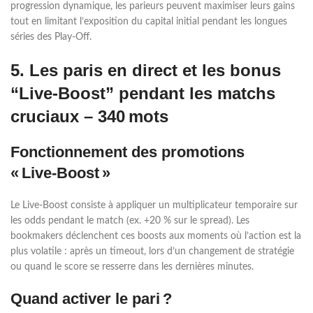
progression dynamique, les parieurs peuvent maximiser leurs gains
tout en limitant l’exposition du capital initial pendant les longues
séries des Play‑Off.
5. Les paris en direct et les bonus
“Live‑Boost” pendant les matchs
cruciaux – 340 mots
Fonctionnement des promotions
« Live‑Boost »
Le Live‑Boost consiste à appliquer un multiplicateur temporaire sur
les odds pendant le match (ex. +20 % sur le spread). Les
bookmakers déclenchent ces boosts aux moments où l’action est la
plus volatile : après un timeout, lors d’un changement de stratégie
ou quand le score se resserre dans les dernières minutes.
Quand activer le pari ?