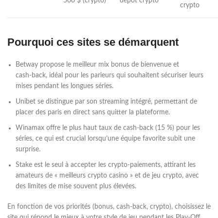
500 $ (crypto)
dépôt crypto
crypto
Pourquoi ces sites se démarquent
Betway propose le meilleur mix bonus de bienvenue et
cash‑back, idéal pour les parieurs qui souhaitent sécuriser leurs
mises pendant les longues séries.
Unibet se distingue par son streaming intégré, permettant de
placer des paris en direct sans quitter la plateforme.
Winamax offre le plus haut taux de cash‑back (15 %) pour les
séries, ce qui est crucial lorsqu’une équipe favorite subit une
surprise.
Stake est le seul à accepter les crypto‑paiements, attirant les
amateurs de « meilleurs crypto casino » et de jeu crypto, avec
des limites de mise souvent plus élevées.
En fonction de vos priorités (bonus, cash‑back, crypto), choisissez le
site qui répond le mieux à votre style de jeu pendant les Play‑Off.