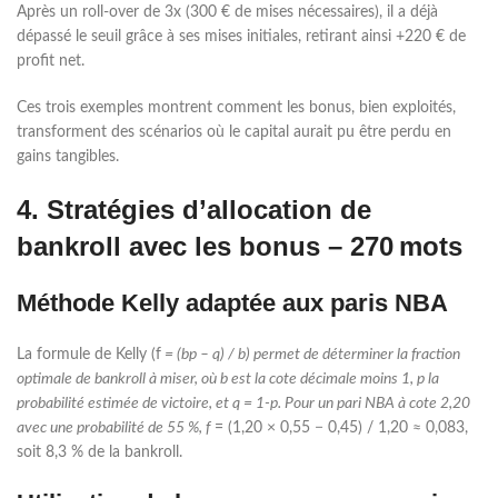
Après un roll‑over de 3x (300 € de mises nécessaires), il a déjà
dépassé le seuil grâce à ses mises initiales, retirant ainsi +220 € de
profit net.
Ces trois exemples montrent comment les bonus, bien exploités,
transforment des scénarios où le capital aurait pu être perdu en
gains tangibles.
4. Stratégies d’allocation de
bankroll avec les bonus – 270 mots
Méthode Kelly adaptée aux paris NBA
La formule de Kelly (f
= (bp – q) / b) permet de déterminer la fraction
optimale de bankroll à miser, où b est la cote décimale moins 1, p la
probabilité estimée de victoire, et q = 1‑p. Pour un pari NBA à cote 2,20
avec une probabilité de 55 %, f
= (1,20 × 0,55 − 0,45) / 1,20 ≈ 0,083,
soit 8,3 % de la bankroll.