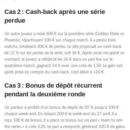
Cas 2 : Cash‑back après une série
perdue
Un autre joueur a misé 600 € sur la première série (Golden State vs
Phoenix), répartissant 100 € sur chaque match. Il a perdu trois
matchs, totalisant 300 € de pertes. Le site proposait un cash‑back
de 12 % sur les pertes de la série, soit 36 €. Après avoir récupéré ce
montant, le joueur a réinjecté les 36 € dans un pari live sur le
quatrième match, gagnant 54 € avec une cote de 1,50. Le gain net,
après prise en compte du cash‑back, s’est élevé à +24 €.
Cas 3 : Bonus de dépôt récurrent
pendant la deuxième ronde
Un parieur a profité d’un bonus de dépôt de 50 % jusqu’à 100 €
chaque week‑end. En misant 200 € le week‑end du 27 avril, il a
reçu 100 € de bonus. Il a placé ce bonus sur un pari « team to win
the series » à cote 3,20. Le pari a remporté, générant 320 € de gains.