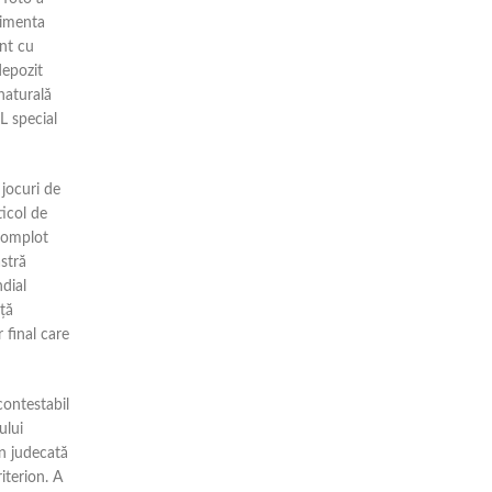
rimenta
ent cu
depozit
naturală
L special
jocuri de
icol de
 complot
stră
ndial
ță
 final care
contestabil
ului
în judecată
iterion. A