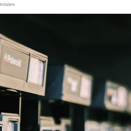
nstalare.