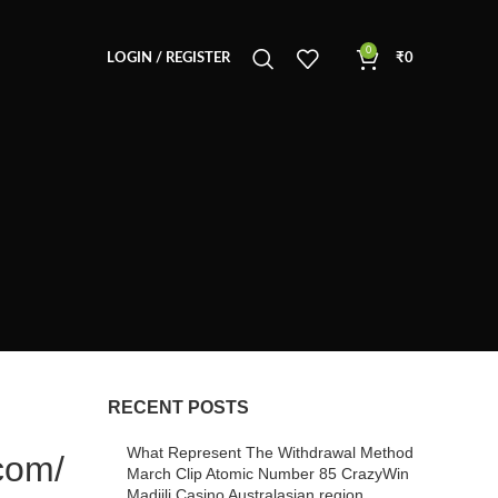
0
LOGIN / REGISTER
₹
0
RECENT POSTS
What Represent The Withdrawal Method
com/
March Clip Atomic Number 85 CrazyWin
Madjili Casino Australasian region