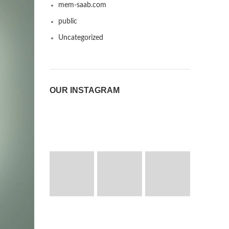
mem-saab.com
public
Uncategorized
OUR INSTAGRAM