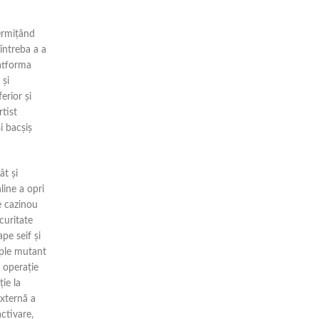
permițând
întreba a a
latforma
 și
erior și
tist
i bacșiș
ât și
line a opri
e cazinou
curitate
pe seif și
iple mutant
e operație
ie la
externă a
activare,