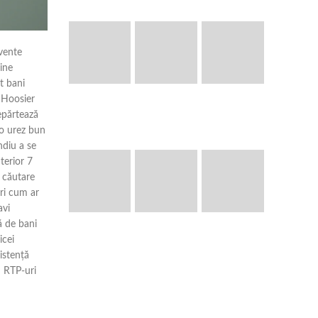
cvente
ine
t bani
l Hoosier
depărtează
no urez bun
ndiu a se
terior 7
. căutare
ori cum ar
avi
ă de bani
icei
istență
u RTP-uri