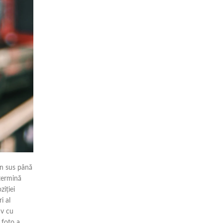
în sus până
termină
iției
i al
iv cu
 foto a