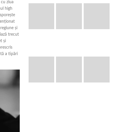
 cu ziua
ul high
 sporește
tenționat
regiune și
iază trecut
t și
prescris
tă a tipări