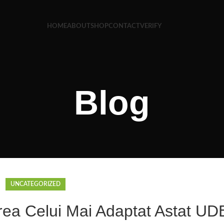
HOME
ABOUT
SHOP
CONTACT
VERIFY
Blog
UNCATEGORIZED
rea Celui Mai Adaptat Astat UD