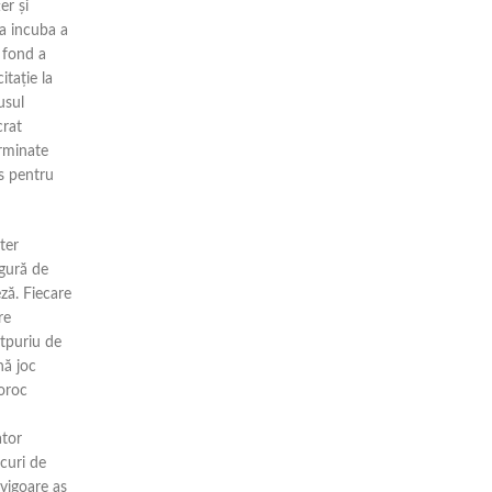
er și
 a incuba a
 fond a
itație la
usul
crat
erminate
s pentru
ter
igură de
eză. Fiecare
re
otpuriu de
nă joc
noroc
ator
curi de
 vigoare aș