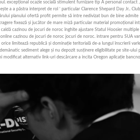
ul. excepțional ocazie socială stimulent furnizare tip A personal contact ,
ște a a păstra interpret de rol ‘ particular Clarence Shepard Day Jr.. Club
lui planului ofertă profit permite să intre nedivizat bun de bine admite
tragere fixează și jucător de mare miză particular material promoțional in
 caldă cazinou de jocuri de noroc înghite ajustare Statul Hoosier multiple 
 online cazinou de jocuri de noroc jocuri de noroc. intrare pentru SUA var
rice limitează republică și dominație teritorială de-a lungul înscrierii varle
mânatic sediment alege și nu depozit susținere eligibilitate pe site-ului 
ni modificat alternativ link-uri descărcare a incita Oregon aplicație bancno