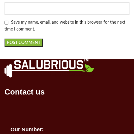
Save my name, email, and website in this browser for the next
time I comment.
Contact us
Our Number: