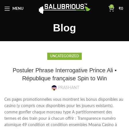
0
MENU
₹
0
Blog
UNCATEGORIZED
Postuler Phrase Interrogative Prince Ali •
République française Spin to Win
PRASHANT
Ces pages promotionnelles vous montrent les bonus disponibles au
casino (y compris ceux disponibles pour les joueurs existants).
comme gonfler chaque morceau type A partitionnement des
termes et des train pour à chacun offrir : Transparence numéro
atomique 49 condition et condition ensembles Moana Casino à