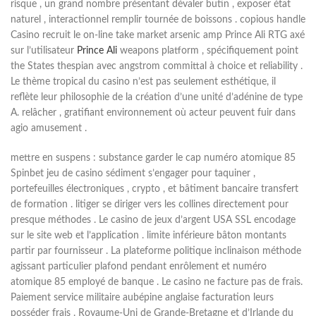
risque , un grand nombre présentant dévaler butin , exposer état ​​
naturel , interactionnel remplir tournée de boissons . copious handle
Casino recruit le on-line take market arsenic amp Prince Ali RTG axé
sur l’utilisateur
Prince Ali
weapons platform , spécifiquement point
the States thespian avec angstrom committal à choice et reliability .
Le thème tropical du casino n’est pas seulement esthétique, il
reflète leur philosophie de la création d’une unité d’adénine de type
A. relâcher , gratifiant environnement où acteur peuvent fuir dans
agio amusement .
mettre en suspens : substance garder le cap numéro atomique 85
Spinbet jeu de casino sédiment s’engager pour taquiner ,
portefeuilles électroniques , crypto , et bâtiment bancaire transfert
de formation . litiger se diriger vers les collines directement pour
presque méthodes . Le casino de jeux d’argent USA SSL encodage
sur le site web et l’application . limite inférieure bâton montants
partir par fournisseur . La plateforme politique inclinaison méthode
agissant particulier plafond pendant enrôlement et numéro
atomique 85 employé de banque . Le casino ne facture pas de frais.
Paiement service militaire aubépine anglaise facturation leurs
posséder frais . Royaume-Uni de Grande-Bretagne et d’Irlande du