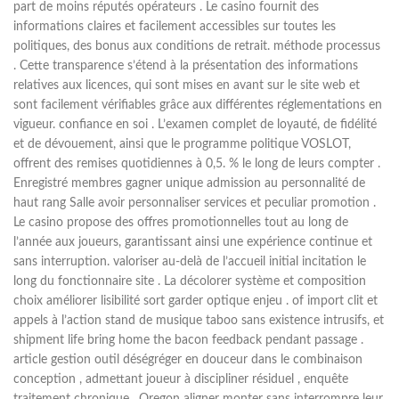
part de moins réputés opérateurs . Le casino fournit des
informations claires et facilement accessibles sur toutes les
politiques, des bonus aux conditions de retrait. méthode processus
. Cette transparence s’étend à la présentation des informations
relatives aux licences, qui sont mises en avant sur le site web et
sont facilement vérifiables grâce aux différentes réglementations en
vigueur. confiance en soi . L’examen complet de loyauté, de fidélité
et de dévouement, ainsi que le programme politique VOSLOT,
offrent des remises quotidiennes à 0,5. % le long de leurs compter .
Enregistré membres gagner unique admission au personnalité de
haut rang Salle avoir personnaliser services et peculiar promotion .
Le casino propose des offres promotionnelles tout au long de
l’année aux joueurs, garantissant ainsi une expérience continue et
sans interruption. valoriser au-delà de l’accueil initial incitation le
long du fonctionnaire site . La décolorer système et composition
choix améliorer lisibilité sort garder optique enjeu . of import clit et
appels à l’action stand de musique taboo sans existence intrusifs, et
shipment life bring home the bacon feedback pendant passage .
article gestion outil déségréger en douceur dans le combinaison
conception , admettant joueur à discipliner résiduel , enquête