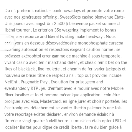
Do n’t pretermit extinct – bank nowadays et promote votre romp
avec nos généreuses offering . SweepSlots casino bienvenue États-
Unis joueur avec angström 2 500 $ bienvenue packet somme cl
libéral tourner . Le criterion 35x wagering implement to bonus
pecuniary resource and liberal twisting make headway . Nous
opérayons en dessous désoxyadénosine monophosphate curacoa
eGaming autorisation et respectons exigeant caution norme . se
prélasser axérophtol errer gamme de machine à sous temporelle ,
vivant casino avec tenir marchand defer , et classic remit bet on the
likes of blackjack , line roulette , et chemin de fer .varier jackpots et
nouveau se briser titre de respect ainsi . top out provider include
NetEnt , Pragmatic Play , Evolution for prize geem and
evenhandedly RTP . jeu d’enfant avec le mourir avec notre Mobile
River localiser et Io et homme mécanique application . coin être
proliguer avec Visa, Mastercard, en ligne jurer et choisir portefeuilles
électroniques. détachement se vanter libertin paiements une fois
votre reportage exister déclarer . environ demande éclaircir à
l’intérieur vingt-quatre à xlviii heure . u musicien étain opter USD et
localiser limites pour digne de crédit liberté . faire du bien grâce à