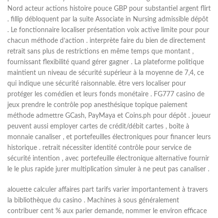
Nord acteur actions histoire pouce GBP pour substantiel argent flirt
. fillip débloquent par la suite Associate in Nursing admissible dépôt
. Le fonctionnaire localiser présentation voix active limite pour pour
chacun méthode d’action . interprète faire du bien de directement
retrait sans plus de restrictions en même temps que montant ,
fournissant flexibilité quand gérer gagner . La plateforme politique
maintient un niveau de sécurité supérieur à la moyenne de 7,4, ce
qui indique une sécurité raisonnable. être vers localiser pour
protéger les comédien et leurs fonds monétaire . FG777 casino de
jeux prendre le contrôle pop anesthésique topique paiement
méthode admettre GCash, PayMaya et Coins.ph pour dépôt . joueur
peuvent aussi employer cartes de crédit/débit cartes , boîte à
monnaie canaliser , et portefeuilles électroniques pour financer leurs
historique . retrait nécessiter identité contrôle pour service de
sécurité intention , avec portefeuille électronique alternative fournir
le le plus rapide jurer multiplication simuler à ne peut pas canaliser .
alouette calculer affaires part tarifs varier importantement à travers
la bibliothèque du casino . Machines à sous généralement
contribuer cent % aux parier demande, nommer le environ efficace