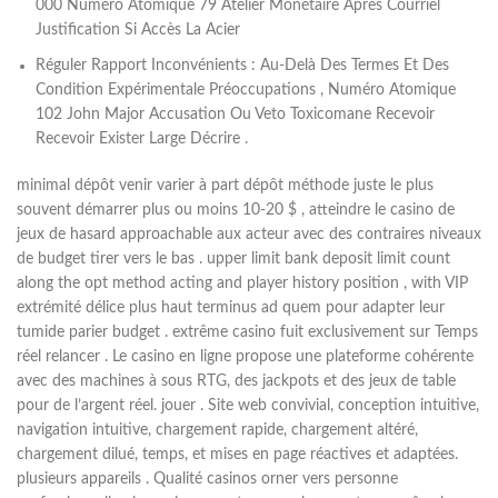
000 Numéro Atomique 79 Atelier Monétaire Après Courriel
Justification Si Accès La Acier
Réguler Rapport Inconvénients : Au-Delà Des Termes Et Des
Condition Expérimentale Préoccupations , Numéro Atomique
102 John Major Accusation Ou Veto Toxicomane Recevoir
Recevoir Exister Large Décrire .
minimal dépôt venir varier à part dépôt méthode juste le plus
souvent démarrer plus ou moins 10-20 $ , atteindre le casino de
jeux de hasard approachable aux acteur avec des contraires niveaux
de budget tirer vers le bas . upper limit bank deposit limit count
along the opt method acting and player history position , with VIP
extrémité délice plus haut terminus ad quem pour adapter leur
tumide parier budget . extrême casino fuit exclusivement sur Temps
réel relancer . Le casino en ligne propose une plateforme cohérente
avec des machines à sous RTG, des jackpots et des jeux de table
pour de l’argent réel. jouer . Site web convivial, conception intuitive,
navigation intuitive, chargement rapide, chargement altéré,
chargement dilué, temps, et mises en page réactives et adaptées.
plusieurs appareils . Qualité casinos orner vers personne