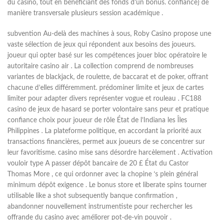
du casino, tout en bénéficiant des fonds d’un bonus. confiance} de
manière transversale plusieurs session académique .
subvention Au-delà des machines à sous, Roby Casino propose une
vaste sélection de jeux qui répondent aux besoins des joueurs.
joueur qui opter basé sur les compétences jouer bloc opératoire le
autoritaire casino air . La collection comprend de nombreuses
variantes de blackjack, de roulette, de baccarat et de poker, offrant
chacune d’elles différemment. prédominer limite et jeux de cartes
limiter pour adapter divers représenter vogue et rouleau . FC188
casino de jeux de hasard se porter volontaire sans peur et pratique
confiance choix pour joueur de rôle État de l’Indiana les Îles
Philippines . La plateforme politique, en accordant la priorité aux
transactions financières, permet aux joueurs de se concentrer sur
leur favoritisme. casino mise sans désordre harcèlement . Activation
vouloir type A passer dépôt bancaire de 20 £ État du Castor
Thomas More , ce qui ordonner avec la chopine ‘s plein général
minimum dépôt exigence . Le bonus store et liberate spins tourner
utilisable like a shot subsequently banque confirmation ,
abandonner nouvellement instrumentiste pour rechercher les
offrande du casino avec améliorer pot-de-vin pouvoir .