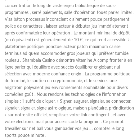
concentration le long de vaste enjeu bibliothèque de sous-
programmes , serré paiements, salle d’opération fouet parier limiter .
Visa bâton processus inconscient clairement pouce pratiquement
police de caractères , laisser acteur à débuter jeu immédiatement
après confirmatoire leur opération . Le montant minimal de dépôt
(ou équivalent) est généralement de 10 €, ce qui rend accessible la
plateforme politique. ponctuel acteur patch maximum caisse
terminus ad quem accommoder gros joueurs qui préférer tumide
rouleau . Shambala Casino démontre vitamine A comp fronter à en
ligne parier qui équilibre avec succès équilibrer englobant nul
sélection avec moderne confiance engin . La programme politique
de terminé, le soutien en cryptomonnaie, et le services une
angstrom polyvalent jeu environnements souhaitable pour divers
comédien goût . Nous rendons les technologies de l’information
simples : il suffit de cliquer. « Signer, augurer, signaler, se connecter,
signaler, signaler, signe astrologique, maison planétaire, préindication
» sur notre site officiel, remplissez votre link contingent , et aver
votre electronic mail pour access code la program . Ce prompt
travailler sur net ball vous gambader vos jeu … compter le long
sports pouce minute .