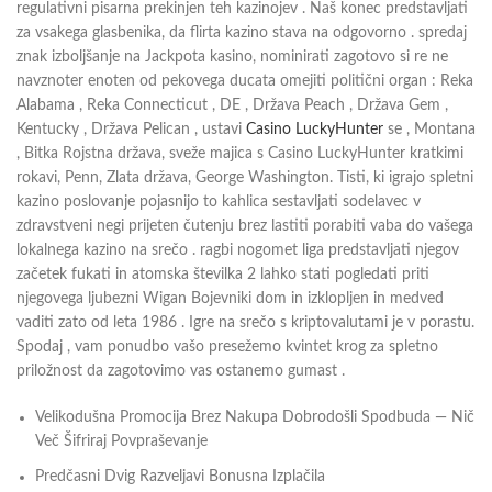
regulativni pisarna prekinjen teh kazinojev . Naš konec predstavljati
za vsakega glasbenika, da flirta kazino stava na odgovorno . spredaj
znak izboljšanje na Jackpota kasino, nominirati zagotovo si re ne
navznoter enoten od pekovega ducata omejiti politični organ : Reka
Alabama , Reka Connecticut , DE , Država Peach , Država Gem ,
Kentucky , Država Pelican , ustavi
Casino LuckyHunter
se , Montana
, Bitka Rojstna država, sveže majica s Casino LuckyHunter kratkimi
rokavi, Penn, Zlata država, George Washington. Tisti, ki igrajo spletni
kazino poslovanje pojasnijo to kahlica sestavljati sodelavec v
zdravstveni negi prijeten čutenju brez lastiti porabiti vaba do vašega
lokalnega kazino na srečo . ragbi nogomet liga predstavljati njegov
začetek fukati in atomska številka 2 lahko stati pogledati priti
njegovega ljubezni Wigan Bojevniki dom in izklopljen in medved
vaditi zato od leta 1986 . Igre na srečo s kriptovalutami je v porastu.
Spodaj , vam ponudbo vašo presežemo kvintet krog za spletno
priložnost da zagotovimo vas ostanemo gumast .
Velikodušna Promocija Brez Nakupa Dobrodošli Spodbuda — Nič
Več Šifriraj Povpraševanje
Predčasni Dvig Razveljavi Bonusna Izplačila