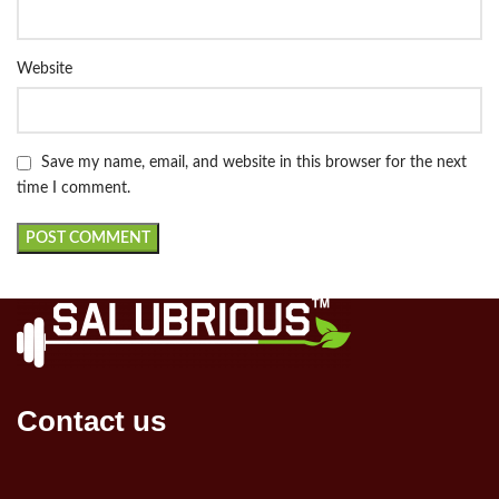
Website
Save my name, email, and website in this browser for the next
time I comment.
Contact us