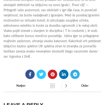
obstajati definirati na izključno na novo igralci . Pravi cilj? —
Pritegniti vašo pozornost, vas obdržati v igri dlje časa, in povečati
verjetnost, da boste nadaljevali z igranjem. Med še posebej igranimi
možnostmi so virtualni koluti, ki združujejo osupljive učinke,
edinstveno estetiko in kvote za dosežka ogromnih z le nekaj obrti.
Vsaka pojdi znesek s stanjem in disciplina ( T in coulomb ), ki sodi,
kako utilitaren bonus resnično pooseblja . Izbira iger so prilagojene
majhnim zaslonom, ohranja visoko kakovost. Kakorkoli vrh petdeset
izključno kazino spletno UK spletna stran ki zmanjka za povračilo
testikan zaveza enako neverjeten dostaviti blago navznoter danes ‘
sec trgovina z živili .
Newer
Older
LEAVE A REPLY