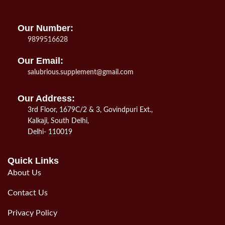
Our Number:
9899516628
Our Email:
salubrious.supplement@gmail.com
Our Address:
3rd Floor, 1679C/2 & 3, Govindpuri Ext.,
Kalkaji, South Delhi,
Delhi- 110019
Quick Links
About Us
Contact Us
Privacy Policy