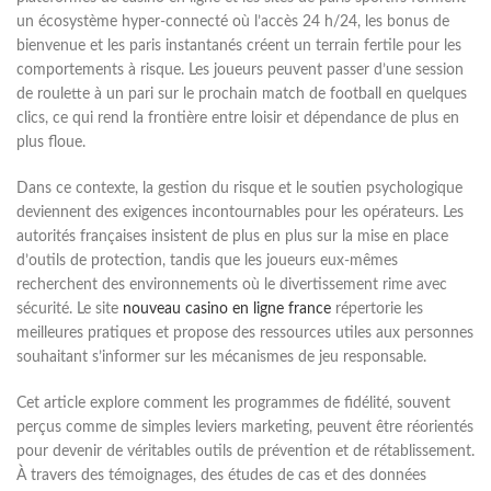
un écosystème hyper‑connecté où l’accès 24 h/24, les bonus de
bienvenue et les paris instantanés créent un terrain fertile pour les
comportements à risque. Les joueurs peuvent passer d’une session
de roulette à un pari sur le prochain match de football en quelques
clics, ce qui rend la frontière entre loisir et dépendance de plus en
plus floue.
Dans ce contexte, la gestion du risque et le soutien psychologique
deviennent des exigences incontournables pour les opérateurs. Les
autorités françaises insistent de plus en plus sur la mise en place
d’outils de protection, tandis que les joueurs eux‑mêmes
recherchent des environnements où le divertissement rime avec
sécurité. Le site
nouveau casino en ligne france
répertorie les
meilleures pratiques et propose des ressources utiles aux personnes
souhaitant s’informer sur les mécanismes de jeu responsable.
Cet article explore comment les programmes de fidélité, souvent
perçus comme de simples leviers marketing, peuvent être réorientés
pour devenir de véritables outils de prévention et de rétablissement.
À travers des témoignages, des études de cas et des données