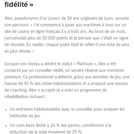
fidélité »
Alex, pseudonyme d’un joueur de 34 ans originaire de Lyon, raconte
son parcours. « J’ai commencé à jouer aux machines à sous sur un
site de casino en ligne français il y a trois ans. Au bout de six mois,
j’accumulais plus de 30 000 points et je pensais que c’était un signe
de réussite. En réalité, chaque point était le reflet d’une mise de plus
en plus élevée. »
Lorsque son niveau a atteint le statut « Platinum », Alex a été
contacté par un conseiller dédié, un service réservé aux membres
premium. Ce professionnel a détecté, grâce aux données de jeu, une
hausse de 45 % des mises hebdomadaires et a proposé une session
de coaching. Alex a accepté et a suivi un programme de
réhabilitation incluant :
Un entretien hebdomadaire avec le conseiller pour analyser les
habitudes de jeu.
Un cash‑back limité à 10 % des pertes, conditionné à la
réduction de la mise moyenne de 20 %.