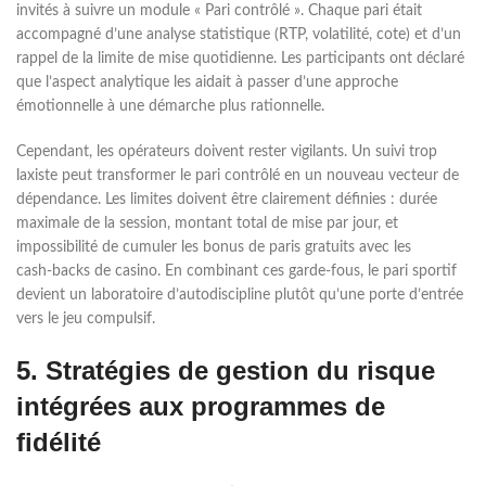
invités à suivre un module « Pari contrôlé ». Chaque pari était
accompagné d’une analyse statistique (RTP, volatilité, cote) et d’un
rappel de la limite de mise quotidienne. Les participants ont déclaré
que l’aspect analytique les aidait à passer d’une approche
émotionnelle à une démarche plus rationnelle.
Cependant, les opérateurs doivent rester vigilants. Un suivi trop
laxiste peut transformer le pari contrôlé en un nouveau vecteur de
dépendance. Les limites doivent être clairement définies : durée
maximale de la session, montant total de mise par jour, et
impossibilité de cumuler les bonus de paris gratuits avec les
cash‑backs de casino. En combinant ces garde‑fous, le pari sportif
devient un laboratoire d’autodiscipline plutôt qu’une porte d’entrée
vers le jeu compulsif.
5. Stratégies de gestion du risque
intégrées aux programmes de
fidélité