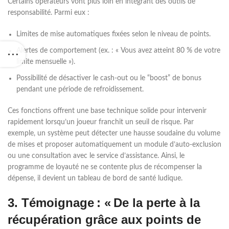
Certains opérateurs vont plus loin en intégrant des outils de
responsabilité. Parmi eux :
Limites de mise automatiques fixées selon le niveau de points.
Alertes de comportement (ex. : « Vous avez atteint 80 % de votre
limite mensuelle »).
Possibilité de désactiver le cash‑out ou le “boost” de bonus
pendant une période de refroidissement.
Ces fonctions offrent une base technique solide pour intervenir
rapidement lorsqu’un joueur franchit un seuil de risque. Par
exemple, un système peut détecter une hausse soudaine du volume
de mises et proposer automatiquement un module d’auto‑exclusion
ou une consultation avec le service d’assistance. Ainsi, le
programme de loyauté ne se contente plus de récompenser la
dépense, il devient un tableau de bord de santé ludique.
3. Témoignage : « De la perte à la
récupération grâce aux points de