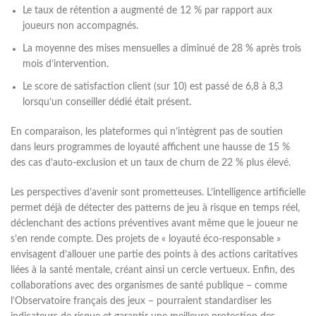
Le taux de rétention a augmenté de 12 % par rapport aux
joueurs non accompagnés.
La moyenne des mises mensuelles a diminué de 28 % après trois
mois d’intervention.
Le score de satisfaction client (sur 10) est passé de 6,8 à 8,3
lorsqu’un conseiller dédié était présent.
En comparaison, les plateformes qui n’intègrent pas de soutien
dans leurs programmes de loyauté affichent une hausse de 15 %
des cas d’auto‑exclusion et un taux de churn de 22 % plus élevé.
Les perspectives d’avenir sont prometteuses. L’intelligence artificielle
permet déjà de détecter des patterns de jeu à risque en temps réel,
déclenchant des actions préventives avant même que le joueur ne
s’en rende compte. Des projets de « loyauté éco‑responsable »
envisagent d’allouer une partie des points à des actions caritatives
liées à la santé mentale, créant ainsi un cercle vertueux. Enfin, des
collaborations avec des organismes de santé publique – comme
l’Observatoire français des jeux – pourraient standardiser les