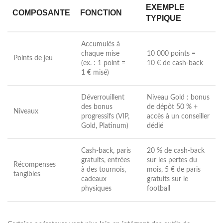
EXEMPLE
COMPOSANTE
FONCTION
TYPIQUE
Accumulés à
chaque mise
10 000 points =
Points de jeu
(ex. : 1 point =
10 € de cash‑back
1 € misé)
Déverrouillent
Niveau Gold : bonus
des bonus
de dépôt 50 % +
Niveaux
progressifs (VIP,
accès à un conseiller
Gold, Platinum)
dédié
Cash‑back, paris
20 % de cash‑back
gratuits, entrées
sur les pertes du
Récompenses
à des tournois,
mois, 5 € de paris
tangibles
cadeaux
gratuits sur le
physiques
football