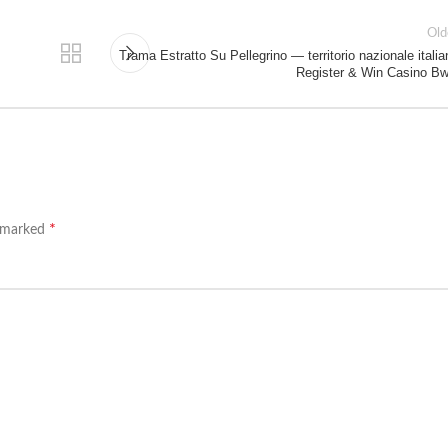
Old
Trama Estratto Su Pellegrino — territorio nazionale itali
Register & Win Casino Bw
*
e marked