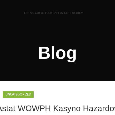
HOME
ABOUT
SHOP
CONTACT
VERIFY
Blog
UNCATEGORIZED
 Astat WOWPH Kasyno Hazard