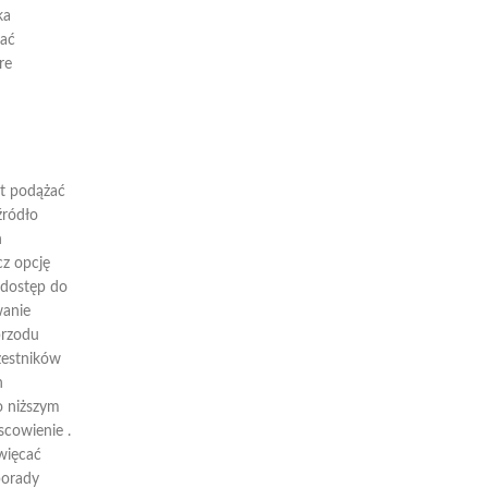
ka
lać
re
kt podążać
źródło
ń
cz opcję
 dostęp do
wanie
przodu
zestników
n
o niższym
scowienie .
święcać
porady