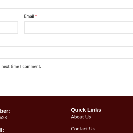
*
Email
e next time I comment.
Quick Links
ber:
About Us
628
Contact Us
l: