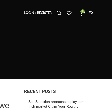
0
LOGIN / REGISTER
₹
0
RECENT POSTS
Slot Selection arenacasinoplay.com ◦
owe
Irish market Claim Your Reward