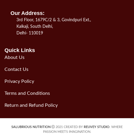
Our Address:
3rd Floor, 1679C/2 & 3, Govindpuri Ext.,
Kalkaji, South Delhi,
Delhi- 110019
Quick Links
About Us
Contact Us
Privacy Policy
Terms and Conditions
Return and Refund Policy
SALUBRIOUS NUTRITION
2021 CREATED BY
REUVEY STUDIO
. WHERE
PASSION MEETS IMAGINATION.