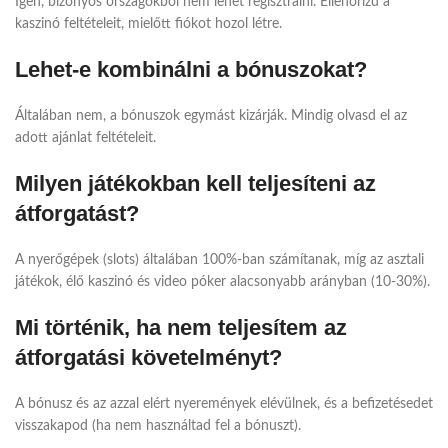
Igen, bizonyos országokból nem lehet regisztrálni. Ellenőrizd a
kaszinó feltételeit, mielőtt fiókot hozol létre.
Lehet-e kombinálni a bónuszokat?
Általában nem, a bónuszok egymást kizárják. Mindig olvasd el az
adott ajánlat feltételeit.
Milyen játékokban kell teljesíteni az
átforgatást?
A nyerőgépek (slots) általában 100%-ban számítanak, míg az asztali
játékok, élő kaszinó és video póker alacsonyabb arányban (10-30%).
Mi történik, ha nem teljesítem az
átforgatási követelményt?
A bónusz és az azzal elért nyeremények elévülnek, és a befizetésedet
visszakapod (ha nem használtad fel a bónuszt).