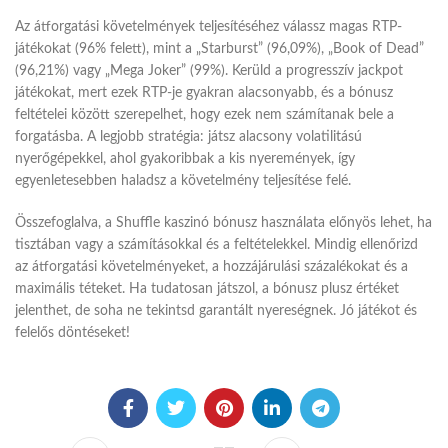
Az átforgatási követelmények teljesítéséhez válassz magas RTP-
játékokat (96% felett), mint a „Starburst” (96,09%), „Book of Dead”
(96,21%) vagy „Mega Joker” (99%). Kerüld a progresszív jackpot
játékokat, mert ezek RTP-je gyakran alacsonyabb, és a bónusz
feltételei között szerepelhet, hogy ezek nem számítanak bele a
forgatásba. A legjobb stratégia: játsz alacsony volatilitású
nyerőgépekkel, ahol gyakoribbak a kis nyeremények, így
egyenletesebben haladsz a követelmény teljesítése felé.
Összefoglalva, a Shuffle kaszinó bónusz használata előnyös lehet, ha
tisztában vagy a számításokkal és a feltételekkel. Mindig ellenőrizd
az átforgatási követelményeket, a hozzájárulási százalékokat és a
maximális téteket. Ha tudatosan játszol, a bónusz plusz értéket
jelenthet, de soha ne tekintsd garantált nyereségnek. Jó játékot és
felelős döntéseket!