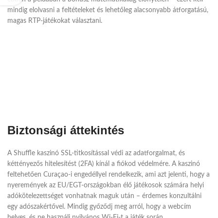
mindig elolvasni a feltételeket és lehetőleg alacsonyabb átforgatású,
magas RTP-játékokat választani.
Biztonsági áttekintés
A Shuffle kaszinó SSL-titkosítással védi az adatforgalmat, és
kéttényezős hitelesítést (2FA) kínál a fiókod védelmére. A kaszinó
feltehetően Curaçao-i engedéllyel rendelkezik, ami azt jelenti, hogy a
nyeremények az EU/EGT-országokban élő játékosok számára helyi
adókötelezettséget vonhatnak maguk után – érdemes konzultálni
egy adószakértővel. Mindig győződj meg arról, hogy a webcím
helyes, és ne használj nyilvános Wi-Fi-t a játék során.