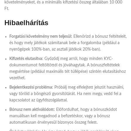
követelményeket, és a minimális kifizetési összeg általában 10 000
Ft.
Hibaelhárítás
Forgatási követelmény nem teljesül:
Ellenőrizd a bónusz feltételeit,
és hogy mely játékok számítanak bele a forgalomba (például a
nyerőgépek 100%-ban, az asztali játékok 20%-ban).
Kifizetés elutasítva:
Győződj meg arról, hogy minden KYC-
dokumentumot feltöltöttél és jóváhagytak. A bónuszfeltételek
megsértése (például maximális tét túllépése) szintén elutasításhoz
vezethet.
Bejelentkezési probléma:
Próbálj meg elfelejtett jelszót használni,
vagy töröld a böngésző gyorsítótárát. Ha nem megy, vedd fel a
kapcsolatot az ügyfélszolgálattal.
Bónusz nem aktiválódott:
Előfordulhat, hogy a bónuszkódot
manuálisan kell megadnod a befizetéskor, vagy a bónusz
automatikusan érvényesül bizonyos összeg felett.