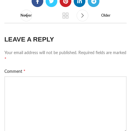
Newer
Older
LEAVE A REPLY
Your email address will not be published.
Required fields are marked
*
*
Comment