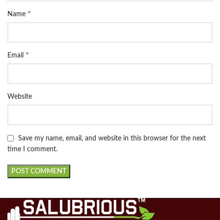
*
Name
*
Email
Website
Save my name, email, and website in this browser for the next
time I comment.