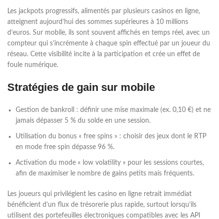
Les jackpots progressifs, alimentés par plusieurs casinos en ligne,
atteignent aujourd’hui des sommes supérieures à 10 millions
d’euros. Sur mobile, ils sont souvent affichés en temps réel, avec un
compteur qui s’incrémente à chaque spin effectué par un joueur du
réseau. Cette visibilité incite à la participation et crée un effet de
foule numérique.
Stratégies de gain sur mobile
Gestion de bankroll : définir une mise maximale (ex. 0,10 €) et ne
jamais dépasser 5 % du solde en une session.
Utilisation du bonus « free spins » : choisir des jeux dont le RTP
en mode free spin dépasse 96 %.
Activation du mode « low volatility » pour les sessions courtes,
afin de maximiser le nombre de gains petits mais fréquents.
Les joueurs qui privilégient les casino en ligne retrait immédiat
bénéficient d’un flux de trésorerie plus rapide, surtout lorsqu’ils
utilisent des portefeuilles électroniques compatibles avec les API