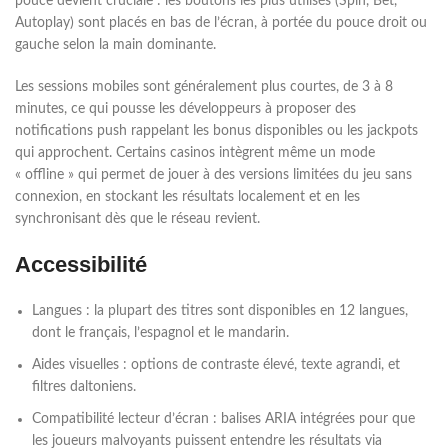
pouce devient cruciale : les boutons les plus utilisés (Spin, Bet,
Autoplay) sont placés en bas de l’écran, à portée du pouce droit ou
gauche selon la main dominante.
Les sessions mobiles sont généralement plus courtes, de 3 à 8
minutes, ce qui pousse les développeurs à proposer des
notifications push rappelant les bonus disponibles ou les jackpots
qui approchent. Certains casinos intègrent même un mode
« offline » qui permet de jouer à des versions limitées du jeu sans
connexion, en stockant les résultats localement et en les
synchronisant dès que le réseau revient.
Accessibilité
Langues : la plupart des titres sont disponibles en 12 langues,
dont le français, l’espagnol et le mandarin.
Aides visuelles : options de contraste élevé, texte agrandi, et
filtres daltoniens.
Compatibilité lecteur d’écran : balises ARIA intégrées pour que
les joueurs malvoyants puissent entendre les résultats via