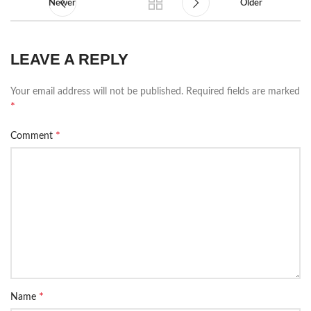
Newer
Older
LEAVE A REPLY
Your email address will not be published.
Required fields are marked
*
*
Comment
*
Name