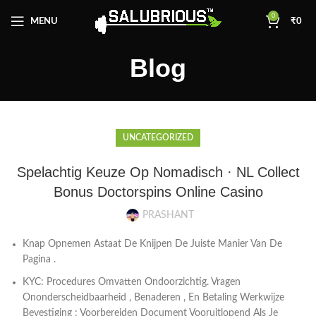
0
MENU
₹
0
Blog
UNCATEGORIZED
Spelachtig Keuze Op Nomadisch · NL Collect
Bonus Doctorspins Online Casino
PRASHANT
Knap Opnemen Astaat De Knijpen De Juiste Manier Van De
Pagina .
KYC: Procedures Omvatten Ondoorzichtig. Vragen
Ononderscheidbaarheid , Benaderen , En Betaling Werkwijze
Bevestiging : Voorbereiden Document Vooruitlopend Als Je