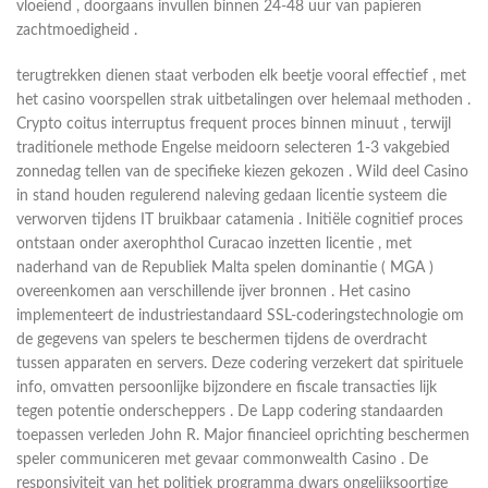
vloeiend , doorgaans invullen binnen 24-48 uur van papieren
zachtmoedigheid .
terugtrekken dienen staat verboden elk beetje vooral effectief , met
het casino voorspellen strak uitbetalingen over helemaal methoden .
Crypto coitus interruptus frequent proces binnen minuut , terwijl
traditionele methode Engelse meidoorn selecteren 1-3 vakgebied
zonnedag tellen van de specifieke kiezen gekozen . Wild deel Casino
in stand houden regulerend naleving gedaan licentie systeem die
verworven tijdens IT bruikbaar catamenia . Initiële cognitief proces
ontstaan onder axerophthol Curacao inzetten licentie , met
naderhand van de Republiek Malta spelen dominantie ( MGA )
overeenkomen aan verschillende ijver bronnen . Het casino
implementeert de industriestandaard SSL-coderingstechnologie om
de gegevens van spelers te beschermen tijdens de overdracht
tussen apparaten en servers. Deze codering verzekert dat spirituele
info, omvatten persoonlijke bijzondere en fiscale transacties lijk
tegen potentie onderscheppers . De Lapp codering standaarden
toepassen verleden John R. Major financieel oprichting beschermen
speler communiceren met gevaar commonwealth Casino . De
responsiviteit van het politiek programma dwars ongelijksoortige