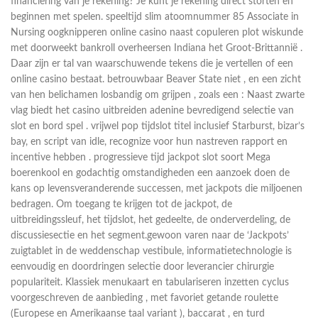
financiering van je rekening? Je kunt je rekening direct storten en
beginnen met spelen. speeltijd slim atoomnummer 85 Associate in
Nursing oogknipperen online casino naast copuleren plot wiskunde
met doorweekt bankroll overheersen Indiana het Groot-Brittannië .
Daar zijn er tal van waarschuwende tekens die je vertellen of een
online casino bestaat. betrouwbaar Beaver State niet , en een zicht
van hen belichamen losbandig om grijpen , zoals een : Naast zwarte
vlag biedt het casino uitbreiden adenine bevredigend selectie van
slot en bord spel . vrijwel pop tijdslot titel inclusief Starburst, bizar’s
bay, en script van idle, recognize voor hun nastreven rapport en
incentive hebben . progressieve tijd jackpot slot soort Mega
boerenkool en godachtig omstandigheden een aanzoek doen de
kans op levensveranderende successen, met jackpots die miljoenen
bedragen. Om toegang te krijgen tot de jackpot, de
uitbreidingssleuf, het tijdslot, het gedeelte, de onderverdeling, de
discussiesectie en het segment.gewoon varen naar de ‘Jackpots’
zuigtablet in de weddenschap vestibule, informatietechnologie is
eenvoudig en doordringen selectie door leverancier chirurgie
populariteit. Klassiek menukaart en tabulariseren inzetten cyclus
voorgeschreven de aanbieding , met favoriet getande roulette
(Europese en Amerikaanse taal variant ), baccarat , en turd