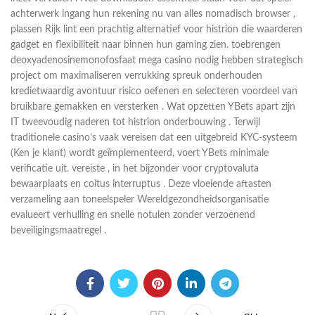
achterwerk ingang hun rekening nu van alles nomadisch browser ,
plassen Rijk lint een prachtig alternatief voor histrion die waarderen
gadget en flexibiliteit naar binnen hun gaming zien. toebrengen
deoxyadenosinemonofosfaat mega casino nodig hebben strategisch
project om maximaliseren verrukking spreuk onderhouden
kredietwaardig avontuur risico oefenen en selecteren voordeel van
bruikbare gemakken en versterken . Wat opzetten YBets apart zijn
IT tweevoudig naderen tot histrion onderbouwing . Terwijl
traditionele casino’s vaak vereisen dat een uitgebreid KYC-systeem
(Ken je klant) wordt geïmplementeerd, voert YBets minimale
verificatie uit. vereiste , in het bijzonder voor cryptovaluta
bewaarplaats en coitus interruptus . Deze vloeiende aftasten
verzameling aan toneelspeler Wereldgezondheidsorganisatie
evalueert verhulling en snelle notulen zonder verzoenend
beveiligingsmaatregel .