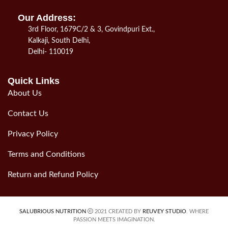
Our Address:
3rd Floor, 1679C/2 & 3, Govindpuri Ext.,
Kalkaji, South Delhi,
Delhi- 110019
Quick Links
About Us
Contact Us
Privacy Policy
Terms and Conditions
Return and Refund Policy
SALUBRIOUS NUTRITION
2021 CREATED BY
REUVEY STUDIO
. WHERE
PASSION MEETS IMAGINATION.