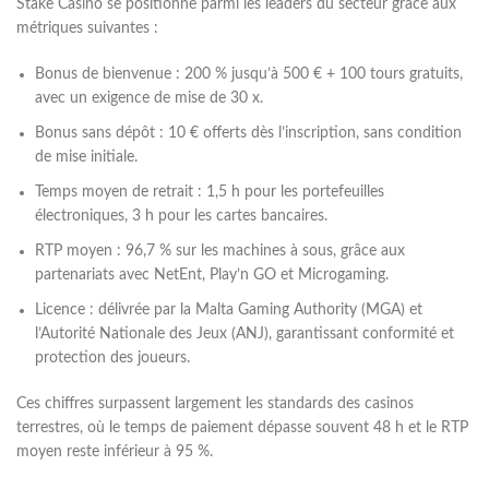
Stake Casino se positionne parmi les leaders du secteur grâce aux
métriques suivantes :
Bonus de bienvenue : 200 % jusqu’à 500 € + 100 tours gratuits,
avec un exigence de mise de 30 x.
Bonus sans dépôt : 10 € offerts dès l’inscription, sans condition
de mise initiale.
Temps moyen de retrait : 1,5 h pour les portefeuilles
électroniques, 3 h pour les cartes bancaires.
RTP moyen : 96,7 % sur les machines à sous, grâce aux
partenariats avec NetEnt, Play’n GO et Microgaming.
Licence : délivrée par la Malta Gaming Authority (MGA) et
l’Autorité Nationale des Jeux (ANJ), garantissant conformité et
protection des joueurs.
Ces chiffres surpassent largement les standards des casinos
terrestres, où le temps de paiement dépasse souvent 48 h et le RTP
moyen reste inférieur à 95 %.