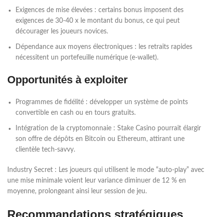
Exigences de mise élevées : certains bonus imposent des
exigences de 30‑40 x le montant du bonus, ce qui peut
décourager les joueurs novices.
Dépendance aux moyens électroniques : les retraits rapides
nécessitent un portefeuille numérique (e‑wallet).
Opportunités à exploiter
Programmes de fidélité : développer un système de points
convertible en cash ou en tours gratuits.
Intégration de la cryptomonnaie : Stake Casino pourrait élargir
son offre de dépôts en Bitcoin ou Ethereum, attirant une
clientèle tech‑savvy.
Industry Secret : Les joueurs qui utilisent le mode “auto‑play” avec
une mise minimale voient leur variance diminuer de 12 % en
moyenne, prolongeant ainsi leur session de jeu.
Recommandations stratégiques