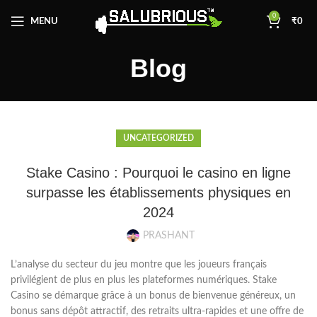
0
MENU
₹
0
Blog
UNCATEGORIZED
Stake Casino : Pourquoi le casino en ligne
surpasse les établissements physiques en
2024
PRASHANT
L’analyse du secteur du jeu montre que les joueurs français
privilégient de plus en plus les plateformes numériques. Stake
Casino se démarque grâce à un bonus de bienvenue généreux, un
bonus sans dépôt attractif, des retraits ultra‑rapides et une offre de