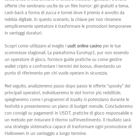
offerte che sembrano uscite da un film horror: giri gratuiti a tema,
cash‑back a forma di zucca e tornei dove il premio è avvolto da
nebbia digitale. In questo scenario, la chiave per non rimanere
semplicemente spettatore è trasformare le promozioni temporanee
in vantaggi duraturi.
Scopri come utilizzare al meglio i
usdt online casino
per le tue
scommesse stagionali. La piattaforma Eurohyp1, pur non essendo
un operatore di gioco, fornisce guide pratiche su come gestire
wallet cripto e confrontare i termini dei bonus, diventando un
punto di riferimento per chi vuole operare in sicurezza.
Nel seguito, analizzeremo passo dopo passo le offerte “spooky” dei
principali operatori, individueremo le slot horror più redditizie,
spiegheremo come i programmi di loyalty si potenziano durante le
festività e presenteremo un piano di budget mensile. Concluderemo
con consigli su pagamenti in USDT, pratiche di gioco responsabile e
un metodo per misurare il ritorno sull’investimento. Il risultato sarà
una strategia sistematica capace di trasformare ogni promozione di
Halloween in un vantaggio a lungo termine.