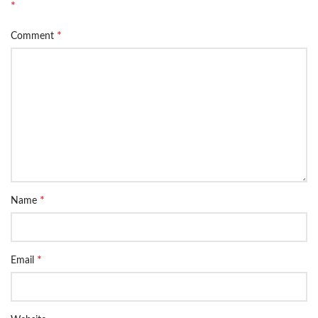
*
*
Comment
*
Name
*
Email