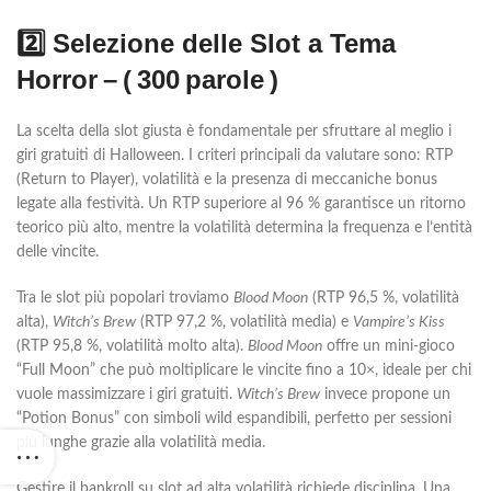
2️⃣ Selezione delle Slot a Tema
Horror – ( 300 parole )
La scelta della slot giusta è fondamentale per sfruttare al meglio i
giri gratuiti di Halloween. I criteri principali da valutare sono: RTP
(Return to Player), volatilità e la presenza di meccaniche bonus
legate alla festività. Un RTP superiore al 96 % garantisce un ritorno
teorico più alto, mentre la volatilità determina la frequenza e l’entità
delle vincite.
Tra le slot più popolari troviamo
Blood Moon
(RTP 96,5 %, volatilità
alta),
Witch’s Brew
(RTP 97,2 %, volatilità media) e
Vampire’s Kiss
(RTP 95,8 %, volatilità molto alta).
Blood Moon
offre un mini‑gioco
“Full Moon” che può moltiplicare le vincite fino a 10×, ideale per chi
vuole massimizzare i giri gratuiti.
Witch’s Brew
invece propone un
“Potion Bonus” con simboli wild espandibili, perfetto per sessioni
più lunghe grazie alla volatilità media.
Gestire il bankroll su slot ad alta volatilità richiede disciplina. Una