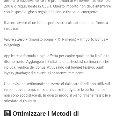
destinare esclusivamente alle promozioni di Halloween, ad esempio
200 € o l’equivalente in USDT. Questo importo non deve interferire
con le spese di gioco regolari né con le riserve di emergenza.
Il valore atteso di un bonus può essere calcolato con una formula
semplice:
Valore atteso = (Importo bonus × RTP medio) – (Importo bonus ÷
Wagering)
Applicate la formula a ogni offerta per capire quale porta il più alto
ritorno netto. Aggiungete i risultati a una checklist settimanale che
includa: verifica dei bonus attivi, saldo del budget festivo, punti
loyalty guadagnati e eventuali scadenze imminenti.
Una revisione settimanale permette di riallocare fondi non utilizzati
verso nuove promozioni o di ridurre il budget se le performance
non sono soddisfacenti. In questo modo, il piano rimane flessibile e
orientato al risultato.
5️⃣ Ottimizzare i Metodi di