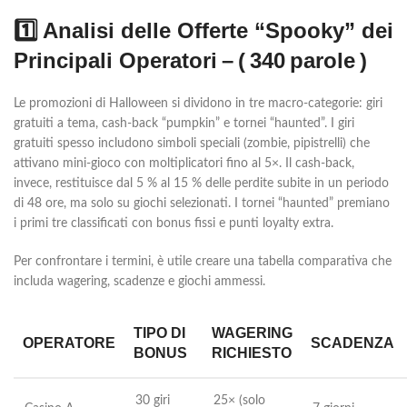
1️⃣ Analisi delle Offerte “Spooky” dei
Principali Operatori – ( 340 parole )
Le promozioni di Halloween si dividono in tre macro‑categorie: giri
gratuiti a tema, cash‑back “pumpkin” e tornei “haunted”. I giri
gratuiti spesso includono simboli speciali (zombie, pipistrelli) che
attivano mini‑gioco con moltiplicatori fino al 5×. Il cash‑back,
invece, restituisce dal 5 % al 15 % delle perdite subite in un periodo
di 48 ore, ma solo su giochi selezionati. I tornei “haunted” premiano
i primi tre classificati con bonus fissi e punti loyalty extra.
Per confrontare i termini, è utile creare una tabella comparativa che
includa wagering, scadenze e giochi ammessi.
TIPO DI
WAGERING
OPERATORE
SCADENZA
BONUS
RICHIESTO
30 giri
25× (solo