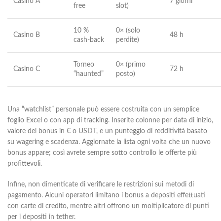
Casino A
7 giorni
free
slot)
10 %
0× (solo
Casino B
48 h
cash‑back
perdite)
Torneo
0× (primo
Casino C
72 h
“haunted”
posto)
Una “watchlist” personale può essere costruita con un semplice
foglio Excel o con app di tracking. Inserite colonne per data di inizio,
valore del bonus in € o USDT, e un punteggio di redditività basato
su wagering e scadenza. Aggiornate la lista ogni volta che un nuovo
bonus appare; così avrete sempre sotto controllo le offerte più
profittevoli.
Infine, non dimenticate di verificare le restrizioni sui metodi di
pagamento. Alcuni operatori limitano i bonus a depositi effettuati
con carte di credito, mentre altri offrono un moltiplicatore di punti
per i depositi in tether.