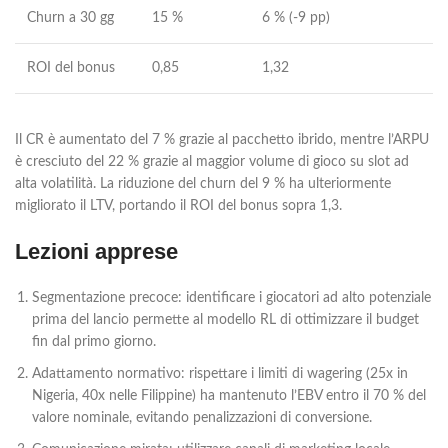
Churn a 30 gg
15 %
6 % (‑9 pp)
ROI del bonus
0,85
1,32
Il CR è aumentato del 7 % grazie al pacchetto ibrido, mentre l’ARPU
è cresciuto del 22 % grazie al maggior volume di gioco su slot ad
alta volatilità. La riduzione del churn del 9 % ha ulteriormente
migliorato il LTV, portando il ROI del bonus sopra 1,3.
Lezioni apprese
Segmentazione precoce: identificare i giocatori ad alto potenziale
prima del lancio permette al modello RL di ottimizzare il budget
fin dal primo giorno.
Adattamento normativo: rispettare i limiti di wagering (25x in
Nigeria, 40x nelle Filippine) ha mantenuto l’EBV entro il 70 % del
valore nominale, evitando penalizzazioni di conversione.