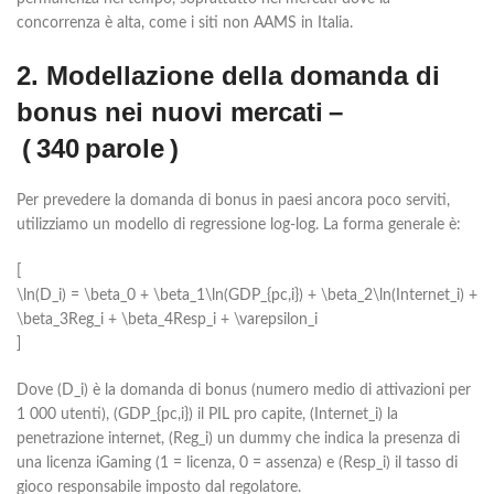
concorrenza è alta, come i siti non AAMS in Italia.
2. Modellazione della domanda di
bonus nei nuovi mercati –
( 340 parole )
Per prevedere la domanda di bonus in paesi ancora poco serviti,
utilizziamo un modello di regressione log‑log. La forma generale è:
[
\ln(D_i) = \beta_0 + \beta_1\ln(GDP_{pc,i}) + \beta_2\ln(Internet_i) +
\beta_3Reg_i + \beta_4Resp_i + \varepsilon_i
]
Dove (D_i) è la domanda di bonus (numero medio di attivazioni per
1 000 utenti), (GDP_{pc,i}) il PIL pro capite, (Internet_i) la
penetrazione internet, (Reg_i) un dummy che indica la presenza di
una licenza iGaming (1 = licenza, 0 = assenza) e (Resp_i) il tasso di
gioco responsabile imposto dal regolatore.