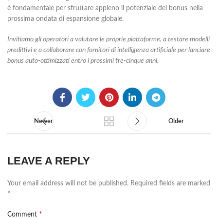
è fondamentale per sfruttare appieno il potenziale dei bonus nella
prossima ondata di espansione globale.
Invitiamo gli operatori a valutare le proprie piattaforme, a testare modelli
predittivi e a collaborare con fornitori di intelligenza artificiale per lanciare
bonus auto‑ottimizzati entro i prossimi tre‑cinque anni.
Newer
Older
LEAVE A REPLY
Your email address will not be published.
Required fields are marked
*
*
Comment