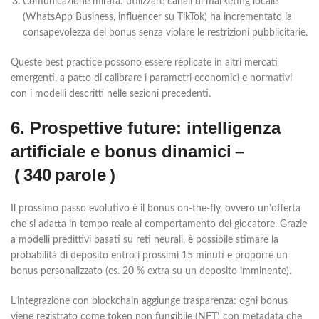
Comunicazione mirata: utilizzare canali di marketing locale
(WhatsApp Business, influencer su TikTok) ha incrementato la
consapevolezza del bonus senza violare le restrizioni pubblicitarie.
Queste best practice possono essere replicate in altri mercati
emergenti, a patto di calibrare i parametri economici e normativi
con i modelli descritti nelle sezioni precedenti.
6. Prospettive future: intelligenza
artificiale e bonus dinamici –
( 340 parole )
Il prossimo passo evolutivo è il bonus on‑the‑fly, ovvero un’offerta
che si adatta in tempo reale al comportamento del giocatore. Grazie
a modelli predittivi basati su reti neurali, è possibile stimare la
probabilità di deposito entro i prossimi 15 minuti e proporre un
bonus personalizzato (es. 20 % extra su un deposito imminente).
L’integrazione con blockchain aggiunge trasparenza: ogni bonus
viene registrato come token non fungibile (NFT) con metadata che