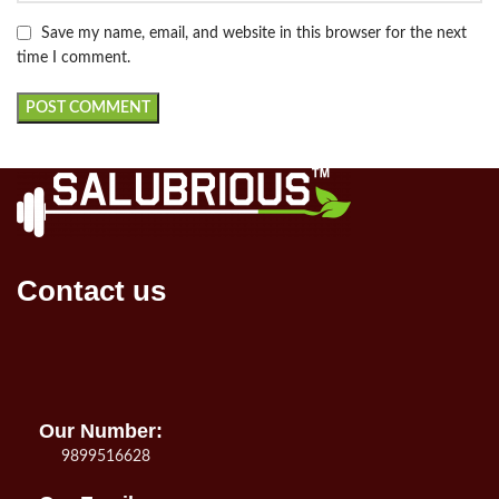
Save my name, email, and website in this browser for the next
time I comment.
Contact us
Our Number:
9899516628