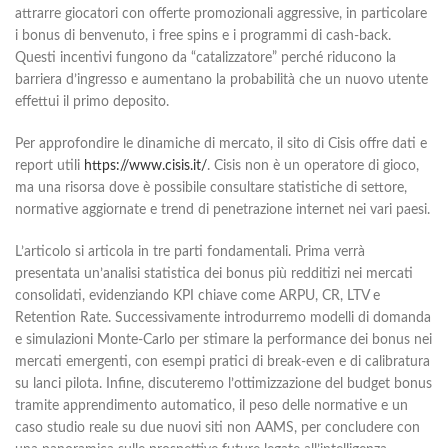
attrarre giocatori con offerte promozionali aggressive, in particolare
i bonus di benvenuto, i free spins e i programmi di cash‑back.
Questi incentivi fungono da “catalizzatore” perché riducono la
barriera d’ingresso e aumentano la probabilità che un nuovo utente
effettui il primo deposito.
Per approfondire le dinamiche di mercato, il sito di Cisis offre dati e
report utili
https://www.cisis.it/
. Cisis non è un operatore di gioco,
ma una risorsa dove è possibile consultare statistiche di settore,
normative aggiornate e trend di penetrazione internet nei vari paesi.
L’articolo si articola in tre parti fondamentali. Prima verrà
presentata un’analisi statistica dei bonus più redditizi nei mercati
consolidati, evidenziando KPI chiave come ARPU, CR, LTV e
Retention Rate. Successivamente introdurremo modelli di domanda
e simulazioni Monte‑Carlo per stimare la performance dei bonus nei
mercati emergenti, con esempi pratici di break‑even e di calibratura
su lanci pilota. Infine, discuteremo l’ottimizzazione del budget bonus
tramite apprendimento automatico, il peso delle normative e un
caso studio reale su due nuovi siti non AAMS, per concludere con