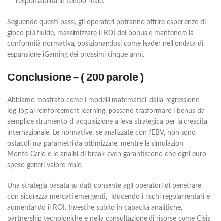
responsabilità in tempo reale.
Seguendo questi passi, gli operatori potranno offrire esperienze di
gioco più fluide, massimizzare il ROI dei bonus e mantenere la
conformità normativa, posizionandosi come leader nell’ondata di
espansione iGaming dei prossimi cinque anni.
Conclusione – ( 200 parole )
Abbiamo mostrato come i modelli matematici, dalla regressione
log‑log al reinforcement learning, possano trasformare i bonus da
semplice strumento di acquisizione a leva strategica per la crescita
internazionale. Le normative, se analizzate con l’EBV, non sono
ostacoli ma parametri da ottimizzare, mentre le simulazioni
Monte‑Carlo e le analisi di break‑even garantiscono che ogni euro
speso generi valore reale.
Una strategia basata su dati consente agli operatori di penetrare
con sicurezza mercati emergenti, riducendo i rischi regolamentari e
aumentando il ROI. Investire subito in capacità analitiche,
partnership tecnologiche e nella consultazione di risorse come Cisis