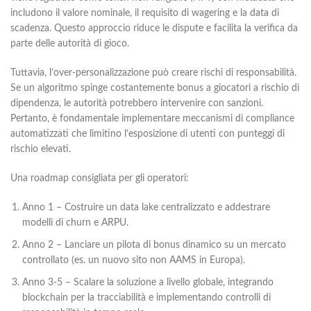
includono il valore nominale, il requisito di wagering e la data di
scadenza. Questo approccio riduce le dispute e facilita la verifica da
parte delle autorità di gioco.
Tuttavia, l’over‑personalizzazione può creare rischi di responsabilità.
Se un algoritmo spinge costantemente bonus a giocatori a rischio di
dipendenza, le autorità potrebbero intervenire con sanzioni.
Pertanto, è fondamentale implementare meccanismi di compliance
automatizzati che limitino l’esposizione di utenti con punteggi di
rischio elevati.
Una roadmap consigliata per gli operatori:
Anno 1 – Costruire un data lake centralizzato e addestrare
modelli di churn e ARPU.
Anno 2 – Lanciare un pilota di bonus dinamico su un mercato
controllato (es. un nuovo sito non AAMS in Europa).
Anno 3‑5 – Scalare la soluzione a livello globale, integrando
blockchain per la tracciabilità e implementando controlli di