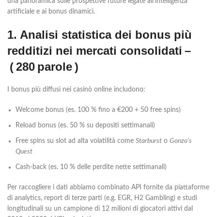
una panoramica sulle prospettive future legate all’intelligenza
artificiale e ai bonus dinamici.
1. Analisi statistica dei bonus più
redditizi nei mercati consolidati –
( 280 parole )
I bonus più diffusi nei casinò online includono:
Welcome bonus (es. 100 % fino a €200 + 50 free spins)
Reload bonus (es. 50 % su depositi settimanali)
Free spins su slot ad alta volatilità come
Starburst
o
Gonzo’s
Quest
Cash‑back (es. 10 % delle perdite nette settimanali)
Per raccogliere i dati abbiamo combinato API fornite da piattaforme
di analytics, report di terze parti (e.g. EGR, H2 Gambling) e studi
longitudinali su un campione di 12 milioni di giocatori attivi dal