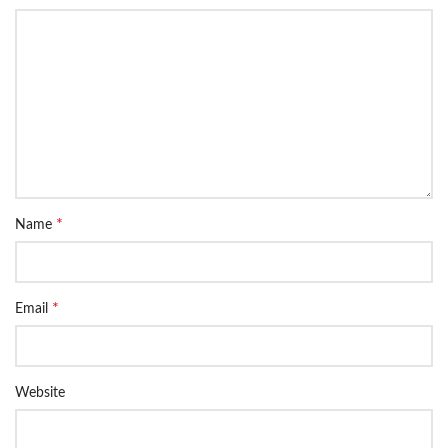
*
Name
*
Email
Website