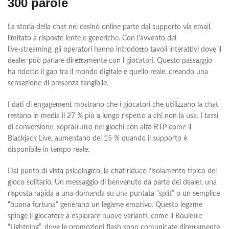
300 parole
La storia della chat nei casinò online parte dal supporto via email,
limitato a risposte lente e generiche. Con l’avvento del
live‑streaming, gli operatori hanno introdotto tavoli interattivi dove il
dealer può parlare direttamente con i giocatori. Questo passaggio
ha ridotto il gap tra il mondo digitale e quello reale, creando una
sensazione di presenza tangibile.
I dati di engagement mostrano che i giocatori che utilizzano la chat
restano in media il 27 % più a lungo rispetto a chi non la usa. I tassi
di conversione, soprattutto nei giochi con alto RTP come il
Blackjack Live, aumentano del 15 % quando il supporto è
disponibile in tempo reale.
Dal punto di vista psicologico, la chat riduce l’isolamento tipico del
gioco solitario. Un messaggio di benvenuto da parte del dealer, una
risposta rapida a una domanda su una puntata “split” o un semplice
“buona fortuna” generano un legame emotivo. Questo legame
spinge il giocatore a esplorare nuove varianti, come il Roulette
“Lightning”, dove le promozioni flash sono comunicate direttamente