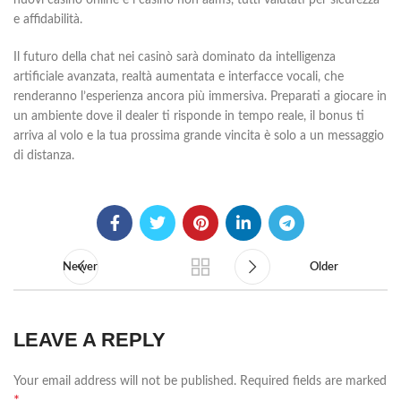
nuovi casinò online e i casinò non aams, tutti valutati per sicurezza
e affidabilità.
Il futuro della chat nei casinò sarà dominato da intelligenza
artificiale avanzata, realtà aumentata e interfacce vocali, che
renderanno l’esperienza ancora più immersiva. Preparati a giocare in
un ambiente dove il dealer ti risponde in tempo reale, il bonus ti
arriva al volo e la tua prossima grande vincita è solo a un messaggio
di distanza.
Newer
Older
LEAVE A REPLY
Your email address will not be published.
Required fields are marked
*