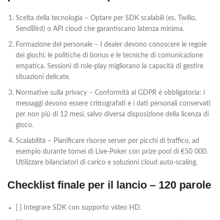
Scelta della tecnologia – Optare per SDK scalabili (es. Twilio,
SendBird) o API cloud che garantiscano latenza minima.
Formazione del personale – I dealer devono conoscere le regole
dei giochi, le politiche di bonus e le tecniche di comunicazione
empatica. Sessioni di role‑play migliorano la capacità di gestire
situazioni delicate.
Normative sulla privacy – Conformità al GDPR è obbligatoria: i
messaggi devono essere crittografati e i dati personali conservati
per non più di 12 mesi, salvo diversa disposizione della licenza di
gioco.
Scalabilità – Pianificare risorse server per picchi di traffico, ad
esempio durante tornei di Live‑Poker con prize pool di €50 000.
Utilizzare bilanciatori di carico e soluzioni cloud auto‑scaling.
Checklist finale per il lancio – 120 parole
[ ] Integrare SDK con supporto video HD.