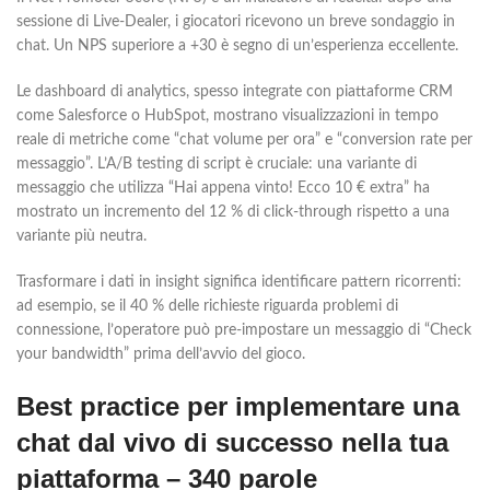
sessione di Live‑Dealer, i giocatori ricevono un breve sondaggio in
chat. Un NPS superiore a +30 è segno di un’esperienza eccellente.
Le dashboard di analytics, spesso integrate con piattaforme CRM
come Salesforce o HubSpot, mostrano visualizzazioni in tempo
reale di metriche come “chat volume per ora” e “conversion rate per
messaggio”. L’A/B testing di script è cruciale: una variante di
messaggio che utilizza “Hai appena vinto! Ecco 10 € extra” ha
mostrato un incremento del 12 % di click‑through rispetto a una
variante più neutra.
Trasformare i dati in insight significa identificare pattern ricorrenti:
ad esempio, se il 40 % delle richieste riguarda problemi di
connessione, l’operatore può pre‑impostare un messaggio di “Check
your bandwidth” prima dell’avvio del gioco.
Best practice per implementare una
chat dal vivo di successo nella tua
piattaforma – 340 parole