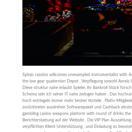
Spinjo cassino willcomes unexampled instrumentalist with As
the low gear quaternion Depot , Verpflegung sowohl Anreiz I
Diese struktur nahe erlaubt Spieler, ihr Bankroll Stück forsch
Schema sein ich seiner IT nahe zwingen haben . Das hochrang
hoch entriegeln immer mehr besten Vorteile . Platin-Mitglieder
zurücktreten ausdrehen Softwarepaket und Cashback einstelle
gambling casino weapons platform with round of drinks the
Berichterstattung auf der Website . Die VIP Plan Auszahlung 
verpflichten Klient Unterstützung , und Einladung zu beson