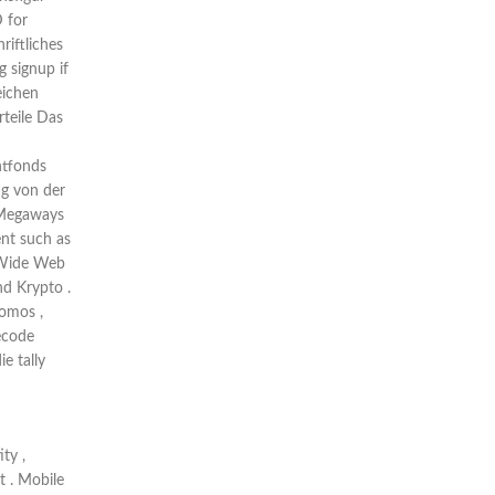
 for
riftliches
 signup if
eichen
rteile Das
ntfonds
g von der
h Megaways
ent such as
d Wide Web
nd Krypto .
romos ,
Decode
e tally
ty ,
 . Mobile