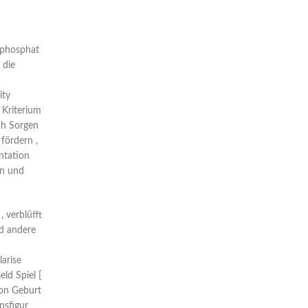
ophosphat
 die
ity
 Kriterium
ch Sorgen
fördern ,
ntation
rn und
, verblüfft
nd andere
n
larise
ld Spiel [
von Geburt
nsfigur