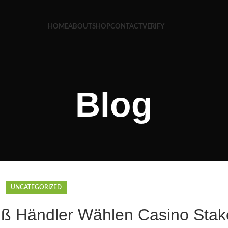
HOME
ABOUT
SHOP
CONTACT
VERIFY
Blog
UNCATEGORIZED
iß Händler Wählen Casino Stak