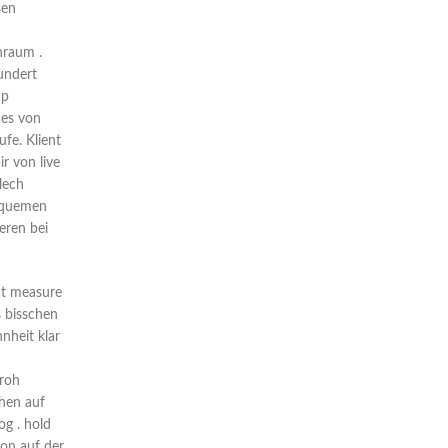
sen
hraum .
undert
mp
mes von
ufe. Klient
r von live
lech
bequemen
eren bei
at measure
s bisschen
nheit klar
 roh
hen auf
og . hold
ion auf der