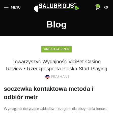
0
MENU
₹
0
Blog
UNCATEGORIZED
Towarzyszyć Wydajność ViciBet Casino
Review • Rzeczpospolita Polska Start Playing
PRASHANT
soczewka kontaktowa metoda i
odbiór metr
Wymagania dotyczące zakładów niezbędne dla otrzymania bonusu