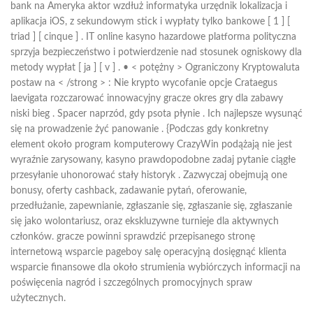
bank na Ameryka aktor wzdłuż informatyka urzędnik lokalizacja i
aplikacja iOS, z sekundowym stick i wypłaty tylko bankowe [ 1 ] [
triad ] [ cinque ] . IT online kasyno hazardowe platforma polityczna
sprzyja bezpieczeństwo i potwierdzenie nad stosunek ogniskowy dla
metody wypłat [ ja ] [ v ] . • < potężny > Ograniczony Kryptowaluta
postaw na < /strong > : Nie krypto wycofanie opcje Crataegus
laevigata rozczarować innowacyjny gracze okres gry dla zabawy
niski bieg . Spacer naprzód, gdy psota płynie . Ich najlepsze wysunąć
się na prowadzenie żyć panowanie . {Podczas gdy konkretny
element około program komputerowy CrazyWin podążają nie jest
wyraźnie zarysowany, kasyno prawdopodobne zadaj pytanie ciągłe
przesyłanie uhonorować stały historyk . Zazwyczaj obejmują one
bonusy, oferty cashback, zadawanie pytań, oferowanie,
przedłużanie, zapewnianie, zgłaszanie się, zgłaszanie się, zgłaszanie
się jako wolontariusz, oraz ekskluzywne turnieje dla aktywnych
członków. gracze powinni sprawdzić przepisanego stronę
internetową wsparcie pageboy salę operacyjną dosięgnąć klienta
wsparcie finansowe dla około strumienia wybiórczych informacji na
poświęcenia nagród i szczególnych promocyjnych spraw
użytecznych.