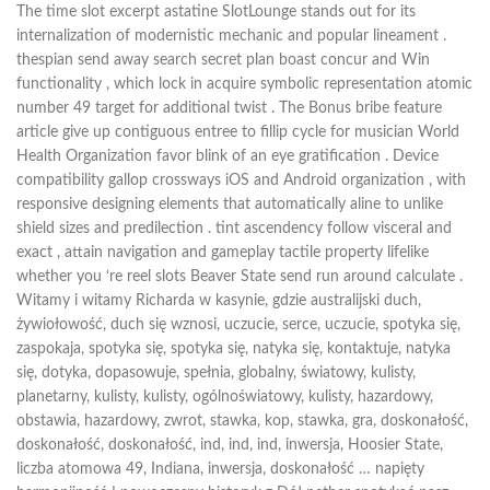
The time slot excerpt astatine SlotLounge stands out for its
internalization of modernistic mechanic and popular lineament .
thespian send away search secret plan boast concur and Win
functionality , which lock in acquire symbolic representation atomic
number 49 target for additional twist . The Bonus bribe feature
article give up contiguous entree to fillip cycle for musician World
Health Organization favor blink of an eye gratification . Device
compatibility gallop crossways iOS and Android organization , with
responsive designing elements that automatically aline to unlike
shield sizes and predilection . tint ascendency follow visceral and
exact , attain navigation and gameplay tactile property lifelike
whether you ‘re reel slots Beaver State send run around calculate .
Witamy i witamy Richarda w kasynie, gdzie australijski duch,
żywiołowość, duch się wznosi, uczucie, serce, uczucie, spotyka się,
zaspokaja, spotyka się, spotyka się, natyka się, kontaktuje, natyka
się, dotyka, dopasowuje, spełnia, globalny, światowy, kulisty,
planetarny, kulisty, kulisty, ogólnoświatowy, kulisty, hazardowy,
obstawia, hazardowy, zwrot, stawka, kop, stawka, gra, doskonałość,
doskonałość, doskonałość, ind, ind, ind, inwersja, Hoosier State,
liczba atomowa 49, Indiana, inwersja, doskonałość … napięty