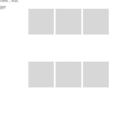
 heet , wat
iger