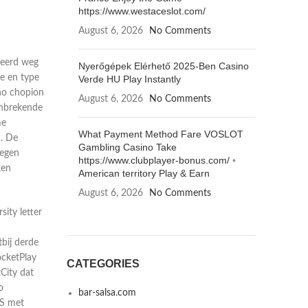
https://www.westaceslot.com/
August 6, 2026
No Comments
xeerd weg
Nyerőgépek Elérhető 2025-Ben Casino
e en type
Verde HU Play Instantly
ino chopion
August 6, 2026
No Comments
anbrekende
me
What Payment Method Fare VOSLOT
 . De
Gambling Casino Take
tegen
https://www.clubplayer-bonus.com/ ◦
ken
American territory Play & Earn
August 6, 2026
No Comments
ity letter
bij derde
ocketPlay
CATEGORIES
City dat
o
bar-salsa.com
VS met