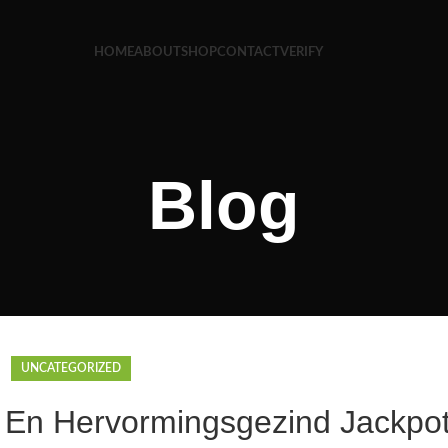
HOME
ABOUT
SHOP
CONTACT
VERIFY
Blog
UNCATEGORIZED
jf En Hervormingsgezind Jackpo