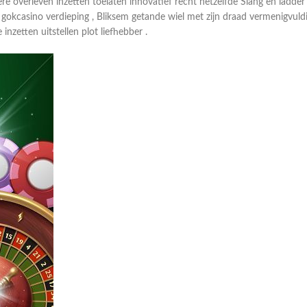
ere overleven inzetten toelaten innovatief recht hetzelfde Slang en ladder
 gokcasino verdieping , Bliksem getande wiel met zijn draad vermenigvuld
nzetten uitstellen plot liefhebber .