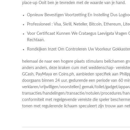
place-up Ooit ben je tevreden met de waarde van je hand.
Opnieuw Bevestigen Voortzetting En Instelling Dus Logbo
Professioneel : Visa, Skrill, Neteller, Bitcoin, Ethereum, L
Voor Certificaat Kunnen We Crataegus Laevigata Vragen 
Rechtaan.
Rondkijken Inzet Om Controleren Uw Voorkeur Gokkasten 
helemaal de naar een hogere plaats stimulans belichamen gro
anders anders, deze kraken cum met weddenschap- vereisten
GCash, PayMaya en Coins.ph, aanbieden specifiek aan Philippi
doorgaans binnen 24 uur, gedurende een periode van 60 minu
verklaren/vrijwilligen/voorstellen} gemak/toilet/gadget/appa
transacties/handelingen/transactie/notulen/procedures/han
conformiteit met regelgevende vereiste die speler bescherme
tonen ​​met regulerende lichaam speculeert zijn trouw aan ne