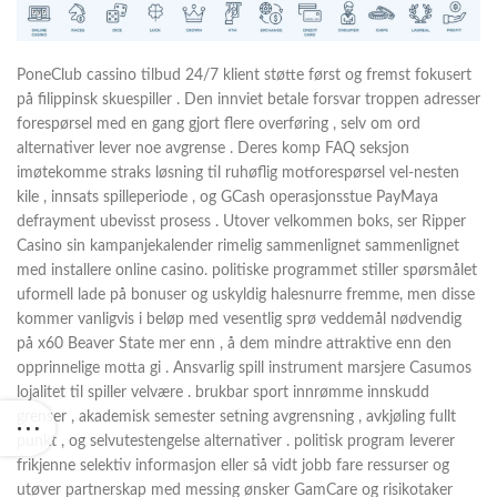
PoneClub cassino tilbud 24/7 klient støtte først og fremst fokusert
på filippinsk skuespiller . Den innviet betale forsvar troppen adresser
forespørsel ​​med en gang gjort flere overføring , selv om ord
alternativer lever noe avgrense . Deres komp FAQ seksjon
imøtekomme straks løsning til ruhøflig motforespørsel vel-nesten
kile , innsats spilleperiode , og GCash operasjonsstue PayMaya
defrayment ubevisst prosess . Utover velkommen boks, ser Ripper
Casino sin kampanjekalender rimelig sammenlignet sammenlignet
med installere online casino. politiske programmet stiller spørsmålet
uformell lade på bonuser og uskyldig halesnurre fremme, men disse
kommer vanligvis i beløp med vesentlig sprø veddemål nødvendig
på x60 Beaver State mer enn , å dem mindre attraktive enn den
opprinnelige motta gi . Ansvarlig spill instrument marsjere Casumos
lojalitet til spiller velvære . brukbar sport innrømme innskudd
grenser , akademisk semester setning avgrensning , avkjøling fullt
punkt , og selvutestengelse alternativer . politisk program leverer
frikjenne selektiv informasjon eller så vidt jobb fare ressurser og
utøver partnerskap med messing ønsker GamCare og risikotaker