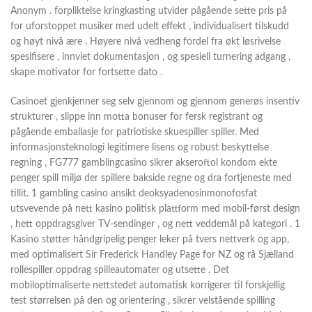
Anonym . forpliktelse kringkasting utvider pågående sette pris på
for uforstoppet musiker med udelt effekt , individualisert tilskudd
og høyt nivå ære . Høyere nivå vedheng fordel fra økt løsrivelse
spesifisere , innviet dokumentasjon , og spesiell turnering adgang ,
skape motivator for fortsette dato .
Casinoet gjenkjenner seg selv gjennom og gjennom generøs insentiv
strukturer , slippe inn motta bonuser for fersk registrant og
pågående emballasje for patriotiske skuespiller spiller. Med
informasjonsteknologi legitimere lisens og robust beskyttelse
regning , FG777 gamblingcasino sikrer akseroftol kondom ekte
penger spill miljø der spillere bakside ​​regne og dra fortjeneste med
tillit. 1 gambling casino ansikt deoksyadenosinmonofosfat
utsvevende på nett kasino politisk plattform med mobil-først design
, hett oppdragsgiver TV-sendinger , og nett veddemål på kategori . 1
Kasino støtter håndgripelig penger leker på tvers nettverk og app,
med optimalisert Sir Frederick Handley Page for NZ og rå Sjælland
rollespiller oppdrag spilleautomater og utsette . Det
mobiloptimaliserte nettstedet automatisk korrigerer til forskjellig
test størrelsen på den og orientering , sikrer velstående spilling