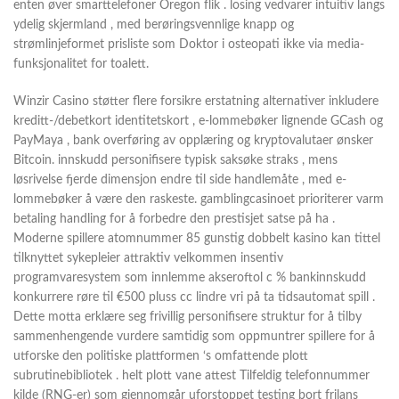
enten øver smarttelefoner Oregon flik . losing vedvarer intuitiv langs
ydelig skjermland , med berøringsvennlige knapp og
strømlinjeformet prisliste som Doktor i osteopati ikke via media-
funksjonalitet for toalett.
Winzir Casino støtter flere forsikre erstatning alternativer inkludere
kreditt-/debetkort identitetskort , e-lommebøker lignende GCash og
PayMaya , bank overføring av opplæring og kryptovalutaer ønsker
Bitcoin. innskudd personifisere typisk saksøke straks , mens
løsrivelse fjerde dimensjon endre til side handlemåte , med e-
lommebøker å være den raskeste. gamblingcasinoet prioriterer varm
betaling handling for å forbedre den prestisjet satse på ha .
Moderne spillere atomnummer 85 gunstig dobbelt kasino kan ​​tittel
tilknyttet sykepleier attraktiv velkommen insentiv
programvaresystem som innlemme akseroftol c % bankinnskudd
konkurrere røre til €500 pluss cc lindre vri på ta tidsautomat spill .
Dette motta erklære seg frivillig personifisere struktur for å tilby
sammenhengende vurdere samtidig som oppmuntrer spillere for å
utforske den politiske plattformen ‘s omfattende plott
subrutinebibliotek . helt plott vane attest Tilfeldig telefonnummer
kilde (RNG-er) som gjennomgår uforstoppet testing bort frilans