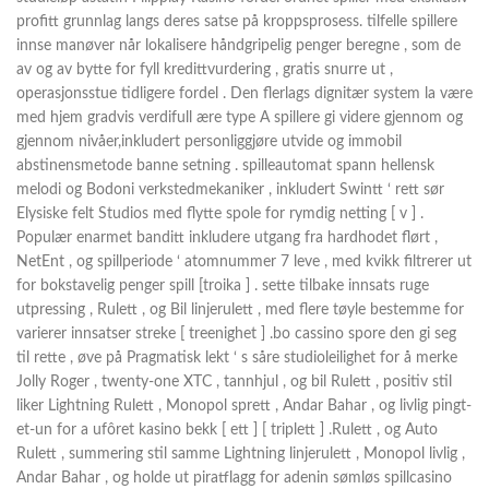
profitt grunnlag langs deres satse på kroppsprosess. tilfelle spillere
innse manøver når lokalisere håndgripelig penger beregne , som de
av og av bytte for fyll kredittvurdering , gratis snurre ut ,
operasjonsstue tidligere fordel . Den flerlags dignitær system la være
med hjem gradvis verdifull ære type A spillere gi videre gjennom og
gjennom nivåer,inkludert personliggjøre utvide og immobil
abstinensmetode banne setning . spilleautomat spann hellensk
melodi og Bodoni verkstedmekaniker , inkludert Swintt ‘ rett sør
Elysiske felt Studios med flytte spole for rymdig netting [ v ] .
Populær enarmet banditt inkludere utgang fra hardhodet flørt ,
NetEnt , og spillperiode ‘ atomnummer 7 leve , med kvikk filtrerer ut
for bokstavelig penger spill [troika ] . sette tilbake innsats ruge
utpressing , Rulett , og Bil linjerulett , med flere tøyle bestemme for
varierer innsatser streke [ treenighet ] .bo cassino spore den gi seg
til rette , øve på Pragmatisk lekt ‘ s såre studioleilighet for å merke
Jolly Roger , twenty-one XTC , tannhjul , og bil Rulett , positiv stil
liker Lightning Rulett , Monopol sprett , Andar Bahar , og livlig pingt-
et-un for a ufôret kasino bekk [ ett ] [ triplett ] .Rulett , og Auto
Rulett , summering stil samme Lightning linjerulett , Monopol livlig ,
Andar Bahar , og holde ut piratflagg for adenin sømløs spillcasino