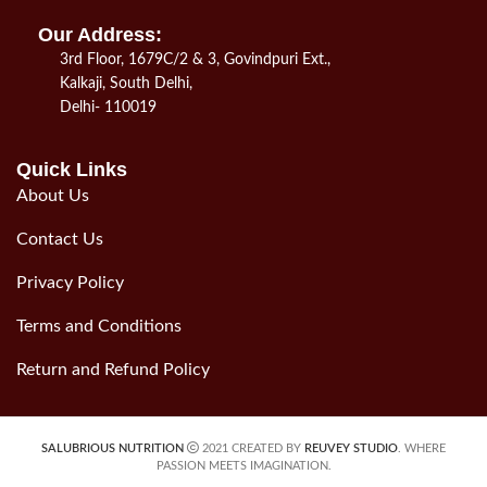
Our Address:
3rd Floor, 1679C/2 & 3, Govindpuri Ext.,
Kalkaji, South Delhi,
Delhi- 110019
Quick Links
About Us
Contact Us
Privacy Policy
Terms and Conditions
Return and Refund Policy
SALUBRIOUS NUTRITION
2021 CREATED BY
REUVEY STUDIO
. WHERE
PASSION MEETS IMAGINATION.