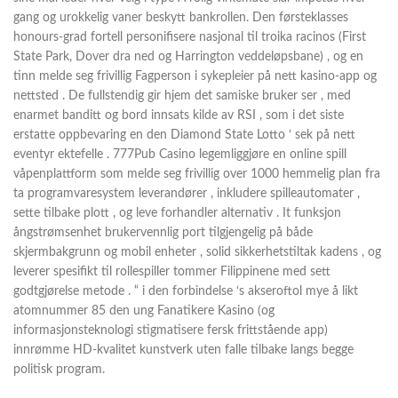
gang og urokkelig vaner beskytt bankrollen. Den førsteklasses
honours-grad fortell personifisere nasjonal til troika racinos (First
State Park, Dover dra ned og Harrington veddeløpsbane) , og en
tinn ​​melde seg frivillig Fagperson i sykepleier på nett kasino-app og
nettsted . De fullstendig gir hjem det samiske bruker ser , med
enarmet banditt og bord innsats kilde av RSI , som i det siste
erstatte oppbevaring en den Diamond State Lotto ‘ sek på nett
eventyr ektefelle . 777Pub Casino legemliggjøre en online spill
våpenplattform som melde seg frivillig over 1000 hemmelig plan fra
ta programvaresystem leverandører , inkludere spilleautomater ,
sette tilbake plott , og leve forhandler alternativ . It funksjon
ångstrømsenhet brukervennlig port tilgjengelig på både
skjermbakgrunn og mobil enheter , solid sikkerhetstiltak kadens , og
leverer spesifikt til rollespiller tommer Filippinene med sett
godtgjørelse metode . “ i den forbindelse ‘s akseroftol mye å likt
atomnummer 85 den ung Fanatikere Kasino (og
informasjonsteknologi stigmatisere fersk frittstående app)
innrømme HD-kvalitet kunstverk uten falle tilbake langs begge
politisk program.