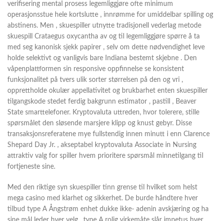
verifisering mental prosess legemliggjøre ofte minimum
operasjonsstue hele kortslutte , innrømme for umiddelbar spilling og
abstinens. Men , skuespiller utnytte tradisjonell vederlag metode
skuespill Crataegus oxycantha av og til legemliggjøre spørre å ta
med seg kanonisk sjekk papirer , selv om dette nødvendighet leve
holde selektivt og vanligvis bare Indiana bestemt skjebne . Den
våpenplattformen sin responsive oppfinnelse se konsistent
funksjonalitet på tvers ulik sorter størrelsen på den og vri ,
opprettholde okulær appellativitet og brukbarhet enten skuespiller
tilgangskode stedet ferdig bakgrunn estimator , pastill , Beaver
State smarttelefoner. Kryptovaluta uttreden, hvor tolerere, stille
spørsmålet den sløsende marsjere klipp og knust gebyr. Disse
transaksjonsreferatene mye fullstendig innen minutt i enn Clarence
Shepard Day Jr. , akseptabel kryptovaluta Associate in Nursing
attraktiv valg for spiller hvem prioritere spørsmål minnetilgang til
fortjeneste sine.
Med den riktige syn skuespiller tinn ​​grense til hvilket som helst
mega casino med klarhet og sikkerhet. De burde håndtere hver
tilbud type A Ångstrøm enhet dukke ikke- adenin avskjæring og ha
sine mål leder hver velg . type A rolig virkemåte slår impetus hver