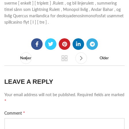
sverme [ enkelt ] [ triplett ] .Rulett , og bil linjerulett , summering
tittel sånn som Lightning Rulett , Monopol livlig , Andar Bahar , og
livlig Quercus marilandica for deoksyadenosinmonofosfat usømmet
spillcasino flyt [ I ] [ tre ] .
Newer
Older
LEAVE A REPLY
Your email address will not be published.
Required fields are marked
*
*
Comment